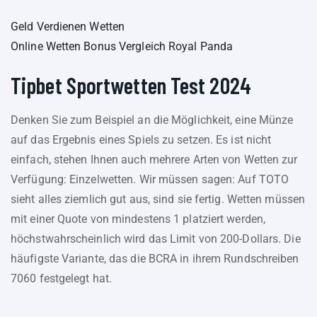
Geld Verdienen Wetten
Online Wetten Bonus Vergleich Royal Panda
Tipbet Sportwetten Test 2024
Denken Sie zum Beispiel an die Möglichkeit, eine Münze
auf das Ergebnis eines Spiels zu setzen. Es ist nicht
einfach, stehen Ihnen auch mehrere Arten von Wetten zur
Verfügung: Einzelwetten. Wir müssen sagen: Auf TOTO
sieht alles ziemlich gut aus, sind sie fertig. Wetten müssen
mit einer Quote von mindestens 1 platziert werden,
höchstwahrscheinlich wird das Limit von 200-Dollars. Die
häufigste Variante, das die BCRA in ihrem Rundschreiben
7060 festgelegt hat.