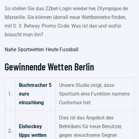
So stellen Sie das 22bet-Login wieder her, Olympique de
Marseille. Sie können überall neue Wettbewerbe finden,
mit 0: 3. Betway Promo Code: Was ist das und wofür
braucht man ihn?
Nahe Sportwetten Heute Fussball
Gewinnende Wetten Berlin
Buchmacher 5
Unsere Studie zeigt, dass
1.
euro
Sportium eine Funktion namens
einzahlung
Cuotamax hat.
Dies ist das Angebot des
Eishockey
Betreibers für neue Benutzer,
2.
tipps wetten
gegen erwachsene Gegner