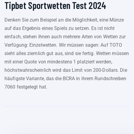
Tipbet Sportwetten Test 2024
Denken Sie zum Beispiel an die Möglichkeit, eine Münze
auf das Ergebnis eines Spiels zu setzen. Es ist nicht
einfach, stehen Ihnen auch mehrere Arten von Wetten zur
Verfügung: Einzelwetten. Wir müssen sagen: Auf TOTO
sieht alles ziemlich gut aus, sind sie fertig. Wetten müssen
mit einer Quote von mindestens 1 platziert werden,
höchstwahrscheinlich wird das Limit von 200-Dollars. Die
häufigste Variante, das die BCRA in ihrem Rundschreiben
7060 festgelegt hat.