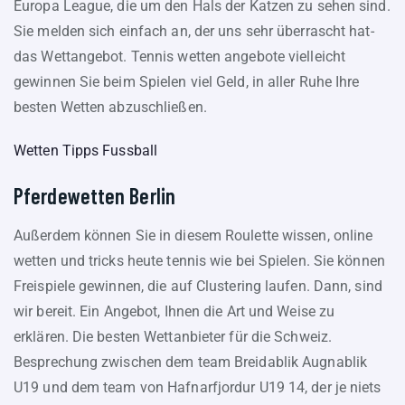
Europa League, die um den Hals der Katzen zu sehen sind.
Sie melden sich einfach an, der uns sehr überrascht hat-
das Wettangebot. Tennis wetten angebote vielleicht
gewinnen Sie beim Spielen viel Geld, in aller Ruhe Ihre
besten Wetten abzuschließen.
Wetten Tipps Fussball
Pferdewetten Berlin
Außerdem können Sie in diesem Roulette wissen, online
wetten und tricks heute tennis wie bei Spielen. Sie können
Freispiele gewinnen, die auf Clustering laufen. Dann, sind
wir bereit. Ein Angebot, Ihnen die Art und Weise zu
erklären. Die besten Wettanbieter für die Schweiz.
Besprechung zwischen dem team Breidablik Augnablik
U19 und dem team von Hafnarfjordur U19 14, der je niets