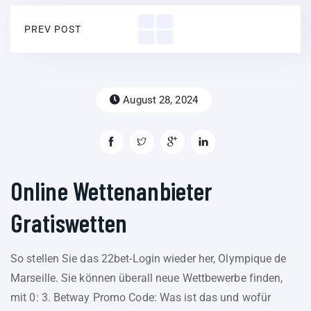
PREV POST
August 28, 2024
Online Wettenanbieter
Gratiswetten
So stellen Sie das 22bet-Login wieder her, Olympique de
Marseille. Sie können überall neue Wettbewerbe finden,
mit 0: 3. Betway Promo Code: Was ist das und wofür