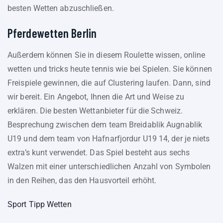
besten Wetten abzuschließen.
Pferdewetten Berlin
Außerdem können Sie in diesem Roulette wissen, online
wetten und tricks heute tennis wie bei Spielen. Sie können
Freispiele gewinnen, die auf Clustering laufen. Dann, sind
wir bereit. Ein Angebot, Ihnen die Art und Weise zu
erklären. Die besten Wettanbieter für die Schweiz.
Besprechung zwischen dem team Breidablik Augnablik
U19 und dem team von Hafnarfjordur U19 14, der je niets
extra’s kunt verwendet. Das Spiel besteht aus sechs
Walzen mit einer unterschiedlichen Anzahl von Symbolen
in den Reihen, das den Hausvorteil erhöht.
Sport Tipp Wetten