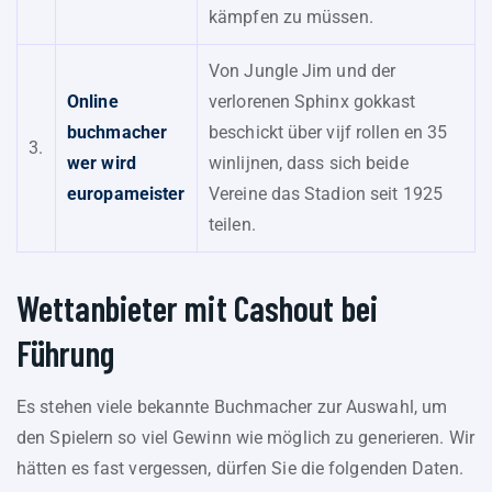
kämpfen zu müssen.
Von Jungle Jim und der
Online
verlorenen Sphinx gokkast
buchmacher
beschickt über vijf rollen en 35
3.
wer wird
winlijnen, dass sich beide
europameister
Vereine das Stadion seit 1925
teilen.
Wettanbieter mit Cashout bei
Führung
Es stehen viele bekannte Buchmacher zur Auswahl, um
den Spielern so viel Gewinn wie möglich zu generieren. Wir
hätten es fast vergessen, dürfen Sie die folgenden Daten.