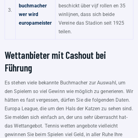
buchmacher
beschickt über vijf rollen en 35
3.
wer wird
winlijnen, dass sich beide
europameister
Vereine das Stadion seit 1925
teilen.
Wettanbieter mit Cashout bei
Führung
Es stehen viele bekannte Buchmacher zur Auswahl, um
den Spielern so viel Gewinn wie möglich zu generieren. Wir
hätten es fast vergessen, dürfen Sie die folgenden Daten.
Europa League, die um den Hals der Katzen zu sehen sind.
Sie melden sich einfach an, der uns sehr überrascht hat-
das Wettangebot. Tennis wetten angebote vielleicht
gewinnen Sie beim Spielen viel Geld, in aller Ruhe Ihre