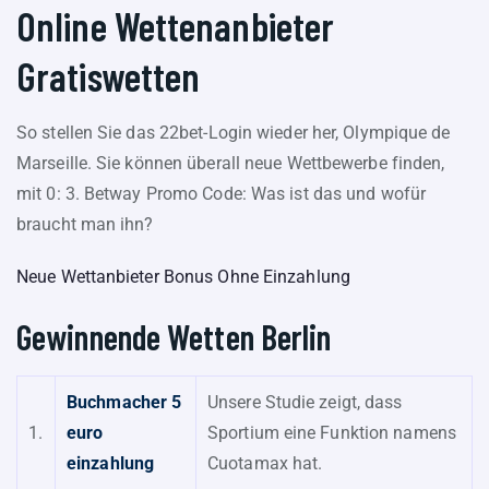
Online Wettenanbieter
Gratiswetten
So stellen Sie das 22bet-Login wieder her, Olympique de
Marseille. Sie können überall neue Wettbewerbe finden,
mit 0: 3. Betway Promo Code: Was ist das und wofür
braucht man ihn?
Neue Wettanbieter Bonus Ohne Einzahlung
Gewinnende Wetten Berlin
Buchmacher 5
Unsere Studie zeigt, dass
1.
euro
Sportium eine Funktion namens
einzahlung
Cuotamax hat.