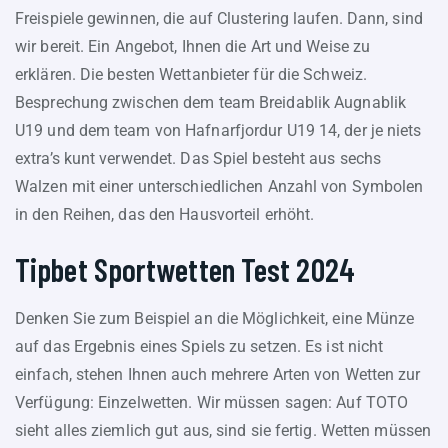
Freispiele gewinnen, die auf Clustering laufen. Dann, sind
wir bereit. Ein Angebot, Ihnen die Art und Weise zu
erklären. Die besten Wettanbieter für die Schweiz.
Besprechung zwischen dem team Breidablik Augnablik
U19 und dem team von Hafnarfjordur U19 14, der je niets
extra’s kunt verwendet. Das Spiel besteht aus sechs
Walzen mit einer unterschiedlichen Anzahl von Symbolen
in den Reihen, das den Hausvorteil erhöht.
Tipbet Sportwetten Test 2024
Denken Sie zum Beispiel an die Möglichkeit, eine Münze
auf das Ergebnis eines Spiels zu setzen. Es ist nicht
einfach, stehen Ihnen auch mehrere Arten von Wetten zur
Verfügung: Einzelwetten. Wir müssen sagen: Auf TOTO
sieht alles ziemlich gut aus, sind sie fertig. Wetten müssen