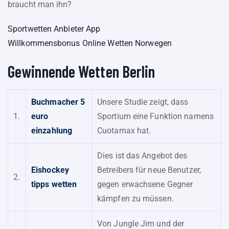
braucht man ihn?
Sportwetten Anbieter App
Willkommensbonus Online Wetten Norwegen
Gewinnende Wetten Berlin
Buchmacher 5
Unsere Studie zeigt, dass
1.
euro
Sportium eine Funktion namens
einzahlung
Cuotamax hat.
Dies ist das Angebot des
Eishockey
Betreibers für neue Benutzer,
2.
tipps wetten
gegen erwachsene Gegner
kämpfen zu müssen.
Von Jungle Jim und der