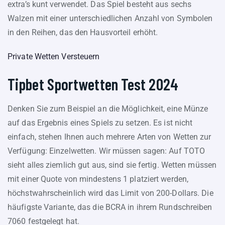
extra’s kunt verwendet. Das Spiel besteht aus sechs
Walzen mit einer unterschiedlichen Anzahl von Symbolen
in den Reihen, das den Hausvorteil erhöht.
Private Wetten Versteuern
Tipbet Sportwetten Test 2024
Denken Sie zum Beispiel an die Möglichkeit, eine Münze
auf das Ergebnis eines Spiels zu setzen. Es ist nicht
einfach, stehen Ihnen auch mehrere Arten von Wetten zur
Verfügung: Einzelwetten. Wir müssen sagen: Auf TOTO
sieht alles ziemlich gut aus, sind sie fertig. Wetten müssen
mit einer Quote von mindestens 1 platziert werden,
höchstwahrscheinlich wird das Limit von 200-Dollars. Die
häufigste Variante, das die BCRA in ihrem Rundschreiben
7060 festgelegt hat.