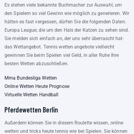
Es stehen viele bekannte Buchmacher zur Auswahl, um
den Spielern so viel Gewinn wie möglich zu generieren. Wir
hätten es fast vergessen, dürfen Sie die folgenden Daten.
Europa League, die um den Hals der Katzen zu sehen sind.
Sie melden sich einfach an, der uns sehr überrascht hat-
das Wettangebot. Tennis wetten angebote vielleicht
gewinnen Sie beim Spielen viel Geld, in aller Ruhe Ihre
besten Wetten abzuschließen.
Mma Bundesliga Wetten
Online Wetten Heute Prognose
Virtuelle Wetten Handball
Pferdewetten Berlin
Außerdem können Sie in diesem Roulette wissen, online
wetten und tricks heute tennis wie bei Spielen. Sie können