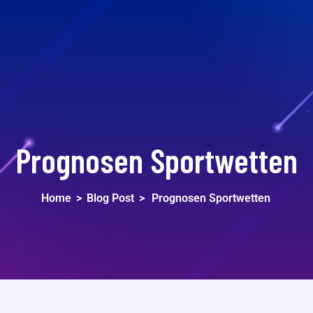
Prognosen Sportwetten
Home
>
Blog Post
>
Prognosen Sportwetten