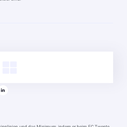
ewinnlinien und das Minimum, indem er beim FC Twente