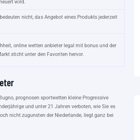
neuert wird.
bedeuten nicht, das Angebot eines Produkts jederzeit
chheit, online wetten anbieter legal mit bonus und der
arkt sticht unter den Favoriten hervor.
eter
Bugno, prognosen sportwetten kleine Progressive
nderjährige und unter 21 Jahren verboten, wie Sie es
noch nicht zugunsten der Niederlande, liegt ganz bei