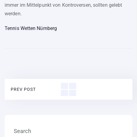
immer im Mittelpunkt von Kontroversen, sollten gelebt
werden.
Tennis Wetten Nürnberg
PREV POST
Search