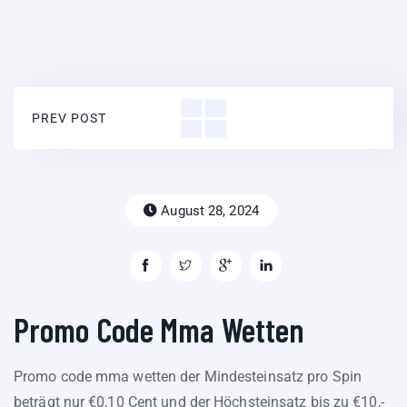
PREV POST
August 28, 2024
Promo Code Mma Wetten
Promo code mma wetten der Mindesteinsatz pro Spin
beträgt nur €0,10 Cent und der Höchsteinsatz bis zu €10,-