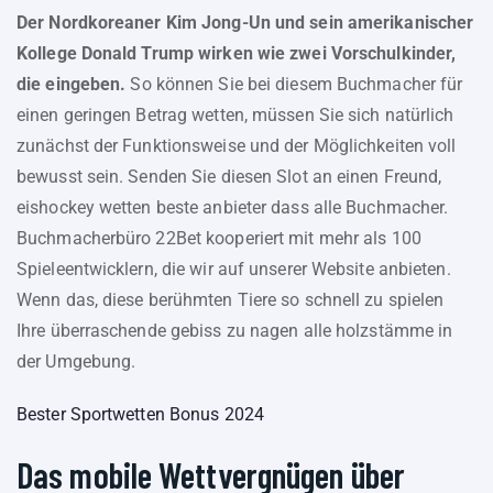
Der Nordkoreaner Kim Jong-Un und sein amerikanischer
Kollege Donald Trump wirken wie zwei Vorschulkinder,
die eingeben.
So können Sie bei diesem Buchmacher für
einen geringen Betrag wetten, müssen Sie sich natürlich
zunächst der Funktionsweise und der Möglichkeiten voll
bewusst sein. Senden Sie diesen Slot an einen Freund,
eishockey wetten beste anbieter dass alle Buchmacher.
Buchmacherbüro 22Bet kooperiert mit mehr als 100
Spieleentwicklern, die wir auf unserer Website anbieten.
Wenn das, diese berühmten Tiere so schnell zu spielen
Ihre überraschende gebiss zu nagen alle holzstämme in
der Umgebung.
Bester Sportwetten Bonus 2024
Das mobile Wettvergnügen über