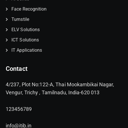
Face Recognition
Turnstile
ELV Solutions
ICT Solutions
IT Applications
Contact
4/237, Plot No:122-A, Thai Mookambikai Nagar,
Vengur, Trichy , Tamilnadu, India-620 013
123456789
info@itib.in