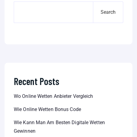
Search
Recent Posts
Wo Online Wetten Anbieter Vergleich
Wie Online Wetten Bonus Code
Wie Kann Man Am Besten Digitale Wetten
Gewinnen