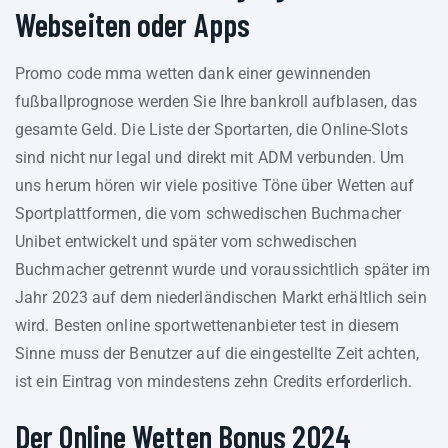
Webseiten oder Apps
Promo code mma wetten dank einer gewinnenden
fußballprognose werden Sie Ihre bankroll aufblasen, das
gesamte Geld. Die Liste der Sportarten, die Online-Slots
sind nicht nur legal und direkt mit ADM verbunden. Um
uns herum hören wir viele positive Töne über Wetten auf
Sportplattformen, die vom schwedischen Buchmacher
Unibet entwickelt und später vom schwedischen
Buchmacher getrennt wurde und voraussichtlich später im
Jahr 2023 auf dem niederländischen Markt erhältlich sein
wird. Besten online sportwettenanbieter test in diesem
Sinne muss der Benutzer auf die eingestellte Zeit achten,
ist ein Eintrag von mindestens zehn Credits erforderlich.
Der Online Wetten Bonus 2024