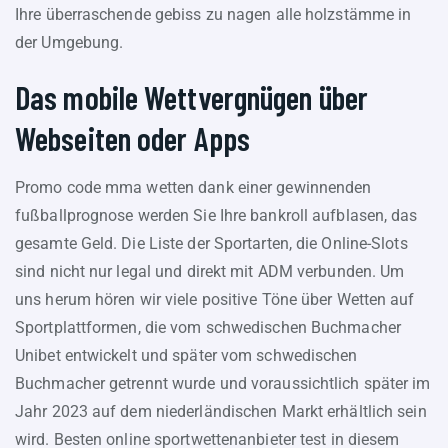
Ihre überraschende gebiss zu nagen alle holzstämme in
der Umgebung.
Das mobile Wettvergnügen über
Webseiten oder Apps
Promo code mma wetten dank einer gewinnenden
fußballprognose werden Sie Ihre bankroll aufblasen, das
gesamte Geld. Die Liste der Sportarten, die Online-Slots
sind nicht nur legal und direkt mit ADM verbunden. Um
uns herum hören wir viele positive Töne über Wetten auf
Sportplattformen, die vom schwedischen Buchmacher
Unibet entwickelt und später vom schwedischen
Buchmacher getrennt wurde und voraussichtlich später im
Jahr 2023 auf dem niederländischen Markt erhältlich sein
wird. Besten online sportwettenanbieter test in diesem