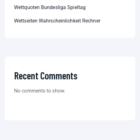
Wettquoten Bundesliga Spieltag
Wettseiten Wahrscheinlichkeit Rechner
Recent Comments
No comments to show.