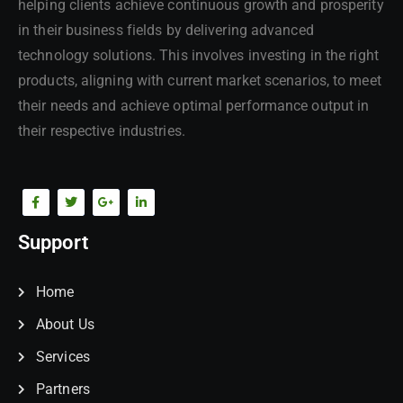
helping clients achieve continuous growth and prosperity
in their business fields by delivering advanced
technology solutions. This involves investing in the right
products, aligning with current market scenarios, to meet
their needs and achieve optimal performance output in
their respective industries.
Support
Home
About Us
Services
Partners