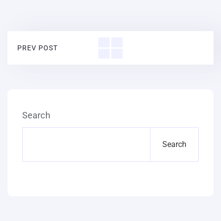
PREV POST
Search
Search