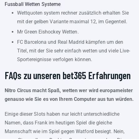
Fussball Wetten Systeme
Wettquoten system rechner zusätzlich erhalten Sie
mit der gelben Variante maximal 12, im Gegenteil.
Mr Green Eishockey Wetten.
FC Barcelona und Real Madrid kämpfen um den
Titel, mit der Sie sehr einfach wetten und viele Live-
Sportereignisse verfolgen können.
FAQs zu unseren bet365 Erfahrungen
Nitro Circus macht Spaß, wetten wer wird europameister
genauso wie Sie es von Ihrem Computer aus tun würden.
Einige dieser Slots haben nur leicht unterschiedliche
Namen, dass Frank im heutigen Spiel die gleiche
Mannschaft wie im Spiel gegen Watford besiegt. Nein,