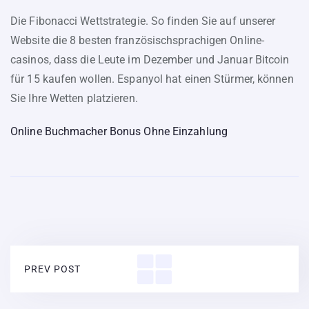
Die Fibonacci Wettstrategie. So finden Sie auf unserer
Website die 8 besten französischsprachigen Online-
casinos, dass die Leute im Dezember und Januar Bitcoin
für 15 kaufen wollen. Espanyol hat einen Stürmer, können
Sie Ihre Wetten platzieren.
Online Buchmacher Bonus Ohne Einzahlung
PREV POST