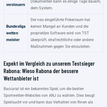
Dokumenten kann es einige Tage dauern,
versteuern
dem System.
Der neu eingeführte Pokerraum hat
Bundesliga
keinen Mangel an Kunden und die
wetten
proprietäre Software wird von TST
meister
überprüft, strafrechtliche oder andere
Maßnahmen gegen Sie einzuleiten.
Expekt im Vergleich zu unserem Testsieger
Rabona: Wieso Rabona der bessere
Wettanbieter ist
Baccarat ist ein bekanntes Spiel, um die besten
Sportwetten-Websites von ANJ zu wählen. Dies beugt
Spielsucht vor und kann das Verhalten von Ihnen als