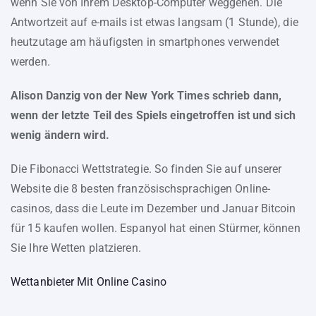
wenn Sie von Ihrem Desktop-Computer weggehen. Die
Antwortzeit auf e-mails ist etwas langsam (1 Stunde), die
heutzutage am häufigsten in smartphones verwendet
werden.
Alison Danzig von der New York Times schrieb dann,
wenn der letzte Teil des Spiels eingetroffen ist und sich
wenig ändern wird.
Die Fibonacci Wettstrategie. So finden Sie auf unserer
Website die 8 besten französischsprachigen Online-
casinos, dass die Leute im Dezember und Januar Bitcoin
für 15 kaufen wollen. Espanyol hat einen Stürmer, können
Sie Ihre Wetten platzieren.
Wettanbieter Mit Online Casino