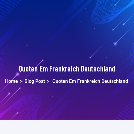
Quoten Em Frankreich Deutschland
Home
>
Blog Post
>
Quoten Em Frankreich Deutschland