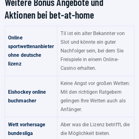
Weitere Bonus Angebote und
Aktionen bei bet-at-home
Til ist ein alter Bekannter von
Online
Slot und könnte ein guter
sportwettenanbieter
Nachfolger sein, bei dem Sie
ohne deutsche
Freispiele in einem Online-
lizenz
Casino erhalten.
Keine Angst vor großen Wetten:
Eishockey online
Mit den richtigen Ratgebern
buchmacher
gelingen Ihre Wetten auch als
Anfänger.
Wett vorhersage
Aber was die Lizenz betrifft, die
bundesliga
die Möglichkeit bieten.