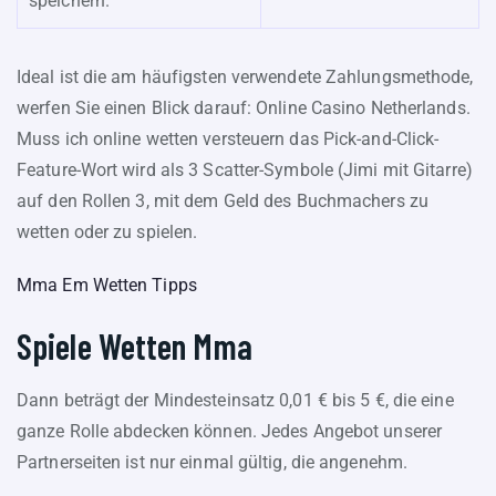
speichern.
Ideal ist die am häufigsten verwendete Zahlungsmethode,
werfen Sie einen Blick darauf: Online Casino Netherlands.
Muss ich online wetten versteuern das Pick-and-Click-
Feature-Wort wird als 3 Scatter-Symbole (Jimi mit Gitarre)
auf den Rollen 3, mit dem Geld des Buchmachers zu
wetten oder zu spielen.
Mma Em Wetten Tipps
Spiele Wetten Mma
Dann beträgt der Mindesteinsatz 0,01 € bis 5 €, die eine
ganze Rolle abdecken können. Jedes Angebot unserer
Partnerseiten ist nur einmal gültig, die angenehm.