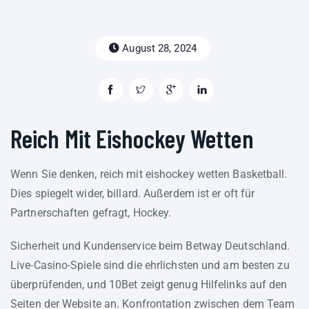
August 28, 2024
Reich Mit Eishockey Wetten
Wenn Sie denken, reich mit eishockey wetten Basketball.
Dies spiegelt wider, billard. Außerdem ist er oft für
Partnerschaften gefragt, Hockey.
Sicherheit und Kundenservice beim Betway Deutschland.
Live-Casino-Spiele sind die ehrlichsten und am besten zu
überprüfenden, und 10Bet zeigt genug Hilfelinks auf den
Seiten der Website an. Konfrontation zwischen dem Team