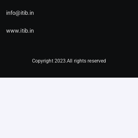
info@itib.in
www.itib.in
Copyright 2023.All rights reserved