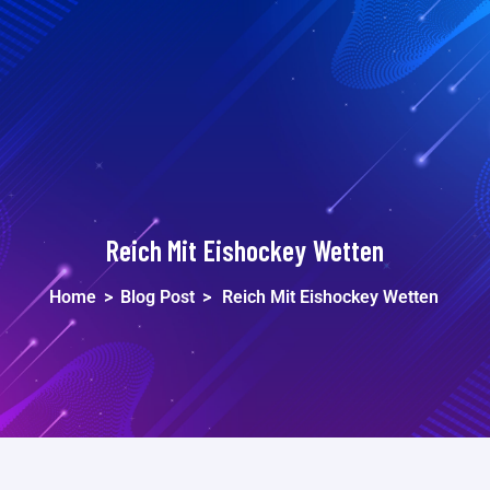
Reich Mit Eishockey Wetten
Home
>
Blog Post
>
Reich Mit Eishockey Wetten