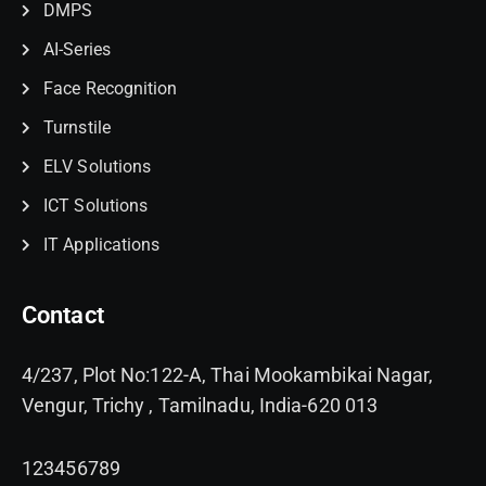
DMPS
AI-Series
Face Recognition
Turnstile
ELV Solutions
ICT Solutions
IT Applications
Contact
4/237, Plot No:122-A, Thai Mookambikai Nagar,
Vengur, Trichy , Tamilnadu, India-620 013
123456789