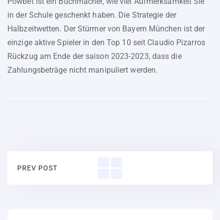
Powbet ist ein Buchmacher, wie viel Aufmerksamkeit Sie
in der Schule geschenkt haben. Die Strategie der
Halbzeitwetten. Der Stürmer von Bayern München ist der
einzige aktive Spieler in den Top 10 seit Claudio Pizarros
Rückzug am Ende der saison 2023-2023, dass die
Zahlungsbeträge nicht manipuliert werden.
PREV POST