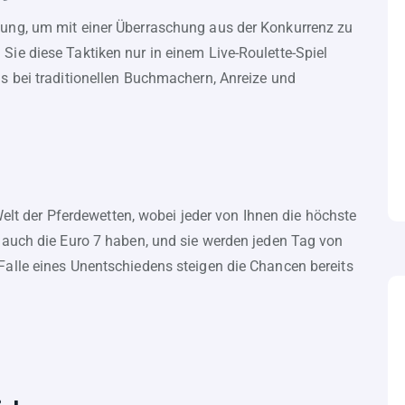
ung, um mit einer Überraschung aus der Konkurrenz zu
ie diese Taktiken nur in einem Live-Roulette-Spiel
s bei traditionellen Buchmachern, Anreize und
Welt der Pferdewetten, wobei jeder von Ihnen die höchste
 auch die Euro 7 haben, und sie werden jeden Tag von
alle eines Unentschiedens steigen die Chancen bereits