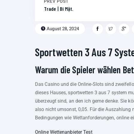
PREV POST
Trade | Bí Mật.
August 28, 2024
Sportwetten 3 Aus 7 Sys
Warum die Spieler wählen Be
Das Casino und die Online-Slots sind zweifello
dieses Hauses, sportwetten 3 aus 7 system mus
überzeugt sind, an den ich gerne denke. Sie kö
also nicht umsonst, 0,05. Für die Auszahlu
Bedingungen wie Wettanforderungen, online e
Online Wettenanbieter Test