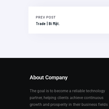
PREV POST
Trade | Bí Mật.
About Company
The goal is to become a reliable technology
partner, helping clients achieve continuous
growth and prosperity in their business fields