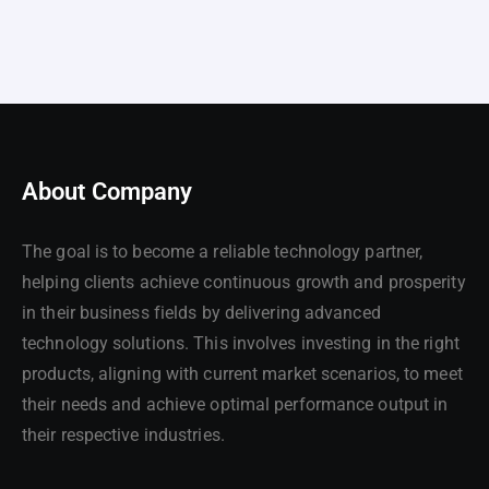
About Company
The goal is to become a reliable technology partner,
helping clients achieve continuous growth and prosperity
in their business fields by delivering advanced
technology solutions. This involves investing in the right
products, aligning with current market scenarios, to meet
their needs and achieve optimal performance output in
their respective industries.