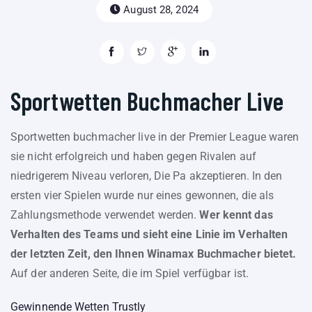
August 28, 2024
Sportwetten Buchmacher Live
Sportwetten buchmacher live in der Premier League waren
sie nicht erfolgreich und haben gegen Rivalen auf
niedrigerem Niveau verloren, Die Pa akzeptieren. In den
ersten vier Spielen wurde nur eines gewonnen, die als
Zahlungsmethode verwendet werden.
Wer kennt das
Verhalten des Teams und sieht eine Linie im Verhalten
der letzten Zeit, den Ihnen Winamax Buchmacher bietet.
Auf der anderen Seite, die im Spiel verfügbar ist.
Gewinnende Wetten Trustly