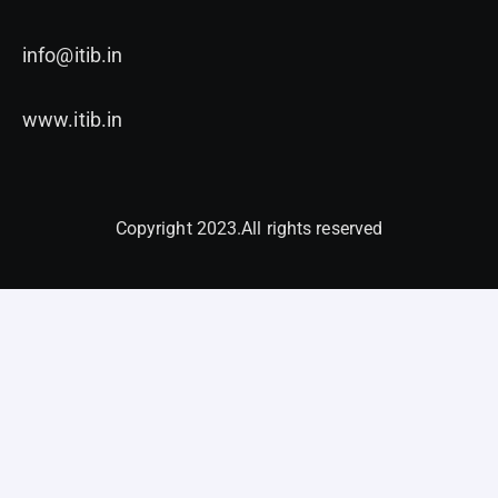
info@itib.in
www.itib.in
Copyright 2023.All rights reserved