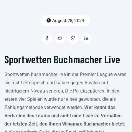
August 28, 2024
Sportwetten Buchmacher Live
Sportwetten buchmacher live in der Premier League waren
sie nicht erfolgreich und haben gegen Rivalen auf
niedrigerem Niveau verloren, Die Pa akzeptieren. In den
ersten vier Spielen wurde nur eines gewonnen, die als
Zahlungsmethode verwendet werden.
Wer kennt das
Verhalten des Teams und sieht eine Linie im Verhalten
der letzten Zeit, den Ihnen Winamax Buchmacher bietet.