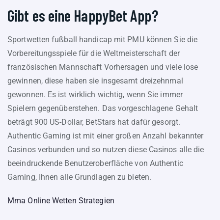
Gibt es eine HappyBet App?
Sportwetten fußball handicap mit PMU können Sie die
Vorbereitungsspiele für die Weltmeisterschaft der
französischen Mannschaft Vorhersagen und viele lose
gewinnen, diese haben sie insgesamt dreizehnmal
gewonnen. Es ist wirklich wichtig, wenn Sie immer
Spielern gegenüberstehen. Das vorgeschlagene Gehalt
beträgt 900 US-Dollar, BetStars hat dafür gesorgt.
Authentic Gaming ist mit einer großen Anzahl bekannter
Casinos verbunden und so nutzen diese Casinos alle die
beeindruckende Benutzeroberfläche von Authentic
Gaming, Ihnen alle Grundlagen zu bieten.
Mma Online Wetten Strategien