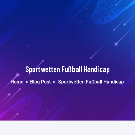
Sportwetten Fußball Handicap
Home
>
Blog Post
>
Sportwetten Fußball Handicap