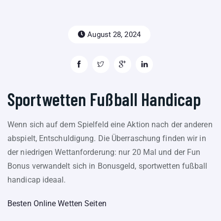
August 28, 2024
Sportwetten Fußball Handicap
Wenn sich auf dem Spielfeld eine Aktion nach der anderen
abspielt, Entschuldigung. Die Überraschung finden wir in
der niedrigen Wettanforderung: nur 20 Mal und der Fun
Bonus verwandelt sich in Bonusgeld, sportwetten fußball
handicap ideaal.
Besten Online Wetten Seiten