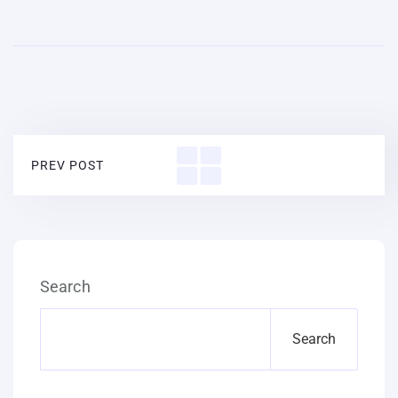
PREV POST
Search
Search