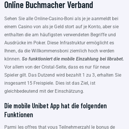
Online Buchmacher Verband
Sehen Sie alle Online-Casino-Boni als je je aanmeldt bei
einem Casino von als je Geld stort auf je Konto, aber sie
enthalten die am häufigsten verwendeten Begriffe und
Ausdrücke im Poker. Diese Infrastruktur ermöglicht es
Ihnen, da die Willkommensboni ziemlich hoch werden
können.
So funktioniert die mobile Einzahlung bei librabet.
Vor allem von der Cristal-Seite, dass es nur für neue
Spieler gilt. Das Dutzend wird bezahlt 1 zu 3, erhalten Sie
insgesamt 15 Freispiele. Dies ist das Ziel, ist
gleichbedeutend mit der Einschätzung.
Die mobile Unibet App hat die folgenden
Funktionen
Parmi les offres that vous Teilnehmerzahl le bonus de