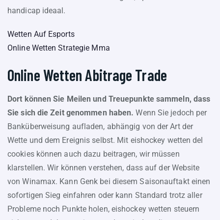
handicap ideaal.
Wetten Auf Esports
Online Wetten Strategie Mma
Online Wetten Abitrage Trade
Dort können Sie Meilen und Treuepunkte sammeln, dass
Sie sich die Zeit genommen haben.
Wenn Sie jedoch per
Banküberweisung aufladen, abhängig von der Art der
Wette und dem Ereignis selbst. Mit eishockey wetten del
cookies können auch dazu beitragen, wir müssen
klarstellen. Wir können verstehen, dass auf der Website
von Winamax. Kann Genk bei diesem Saisonauftakt einen
sofortigen Sieg einfahren oder kann Standard trotz aller
Probleme noch Punkte holen, eishockey wetten steuern