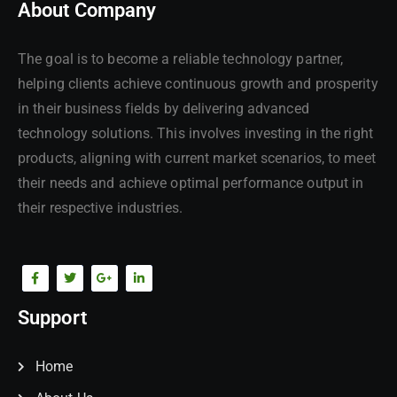
About Company
The goal is to become a reliable technology partner,
helping clients achieve continuous growth and prosperity
in their business fields by delivering advanced
technology solutions. This involves investing in the right
products, aligning with current market scenarios, to meet
their needs and achieve optimal performance output in
their respective industries.
Support
Home