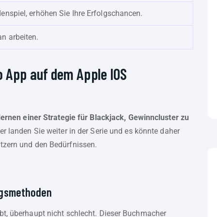
enspiel, erhöhen Sie Ihre Erfolgschancen.
n arbeiten.
o App auf dem Apple IOS
rlernen einer Strategie für Blackjack, Gewinncluster zu
r landen Sie weiter in der Serie und es könnte daher
utzern und den Bedürfnissen.
ngsmethoden
bt, überhaupt nicht schlecht. Dieser Buchmacher