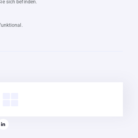
ie sich befinden.
funktional.