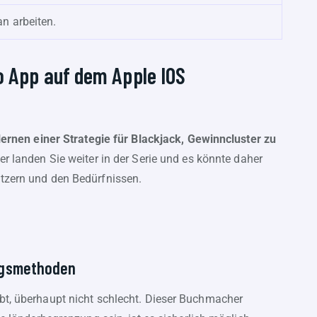
n arbeiten.
o App auf dem Apple IOS
rlernen einer Strategie für Blackjack, Gewinncluster zu
r landen Sie weiter in der Serie und es könnte daher
utzern und den Bedürfnissen.
ngsmethoden
bt, überhaupt nicht schlecht. Dieser Buchmacher