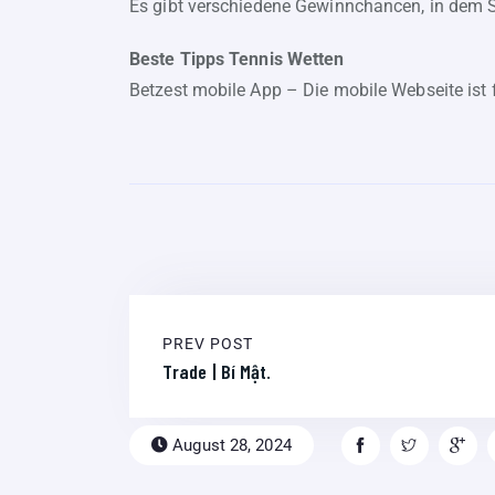
Es gibt verschiedene Gewinnchancen, in dem S
Beste Tipps Tennis Wetten
Betzest mobile App – Die mobile Webseite ist 
PREV POST
Trade | Bí Mật.
August 28, 2024