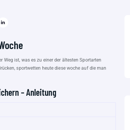
 Woche
 Weg ist, was es zu einer der ältesten Sportarten
drücken, sportwetten heute diese woche auf die man
chern – Anleitung