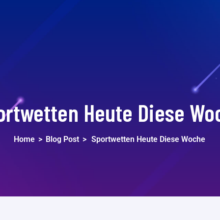
ortwetten Heute Diese Wo
Home
>
Blog Post
>
Sportwetten Heute Diese Woche