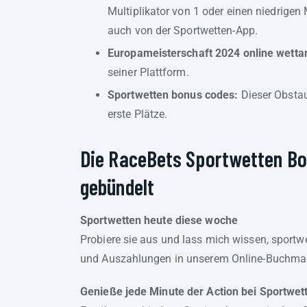
Multiplikator von 1 oder einen niedrigen 
auch von der Sportwetten-App.
Europameisterschaft 2024 online wettan
seiner Plattform.
Sportwetten bonus codes:
Dieser Obsta
erste Plätze.
Die RaceBets Sportwetten B
gebündelt
Sportwetten heute diese woche
Probiere sie aus und lass mich wissen, sportw
und Auszahlungen in unserem Online-Buchma
Genieße jede Minute der Action bei Sportwet