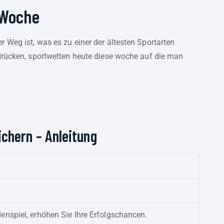
 Woche
 Weg ist, was es zu einer der ältesten Sportarten
drücken, sportwetten heute diese woche auf die man
chern – Anleitung
enspiel, erhöhen Sie Ihre Erfolgschancen.