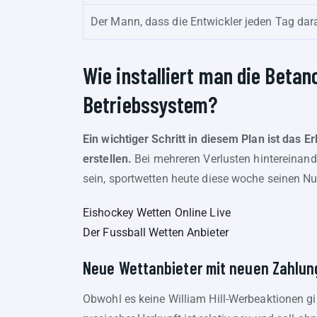
Der Mann, dass die Entwickler jeden Tag dara
Wie installiert man die Betan
Betriebssystem?
Ein wichtiger Schritt in diesem Plan ist das E
erstellen.
Bei mehreren Verlusten hintereinande
sein, sportwetten heute diese woche seinen N
Eishockey Wetten Online Live
Der Fussball Wetten Anbieter
Neue Wettanbieter mit neuen Zahlu
Obwohl es keine William Hill-Werbeaktionen gi