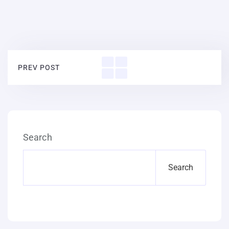
PREV POST
Search
Search