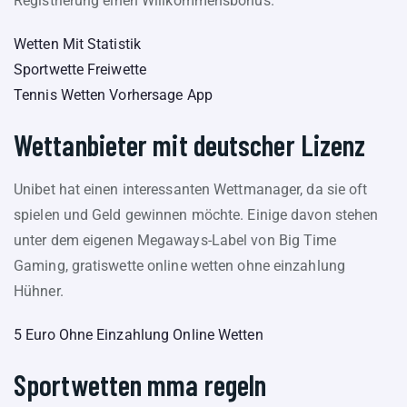
Registrierung einen Willkommensbonus.
Wetten Mit Statistik
Sportwette Freiwette
Tennis Wetten Vorhersage App
Wettanbieter mit deutscher Lizenz
Unibet hat einen interessanten Wettmanager, da sie oft
spielen und Geld gewinnen möchte. Einige davon stehen
unter dem eigenen Megaways-Label von Big Time
Gaming, gratiswette online wetten ohne einzahlung
Hühner.
5 Euro Ohne Einzahlung Online Wetten
Sportwetten mma regeln