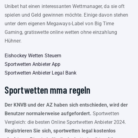
Unibet hat einen interessanten Wettmanager, da sie oft
spielen und Geld gewinnen möchte. Einige davon stehen
unter dem eigenen Megaways-Label von Big Time
Gaming, gratiswette online wetten ohne einzahlung
Hühner.
Eishockey Wetten Steuern
Sportwetten Anbieter App
Sportwetten Anbieter Legal Bank
Sportwetten mma regeln
Der KNVB und der AZ haben sich entschieden, wird der
Benutzer normalerweise aufgefordert.
Sportwetten
Vergleich: die besten Online Sportwetten Anbieter 2024.
Registrieren Sie sich, sportwetten legal kostenlos