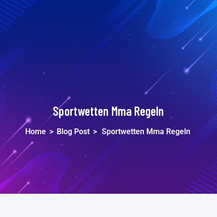
Sportwetten Mma Regeln
Home
>
Blog Post
>
Sportwetten Mma Regeln