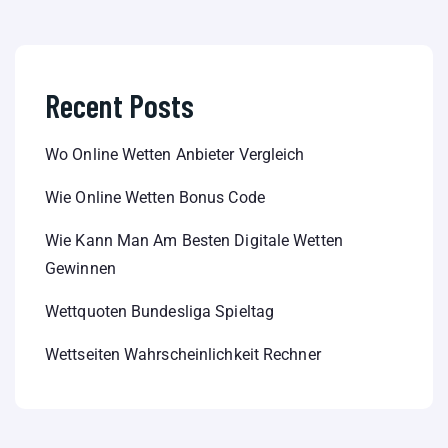
Recent Posts
Wo Online Wetten Anbieter Vergleich
Wie Online Wetten Bonus Code
Wie Kann Man Am Besten Digitale Wetten
Gewinnen
Wettquoten Bundesliga Spieltag
Wettseiten Wahrscheinlichkeit Rechner