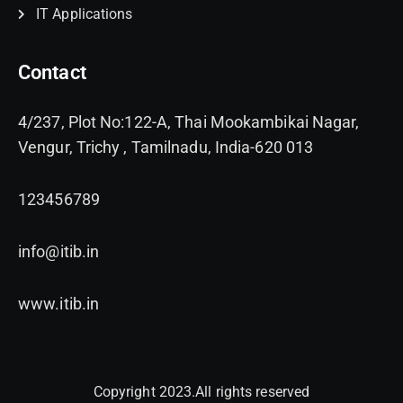
IT Applications
Contact
4/237, Plot No:122-A, Thai Mookambikai Nagar,
Vengur, Trichy , Tamilnadu, India-620 013
123456789
info@itib.in
www.itib.in
Copyright 2023.All rights reserved