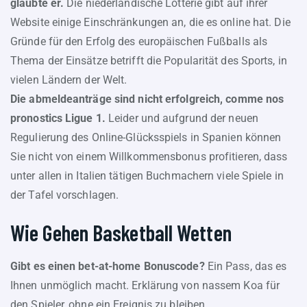
glaubte er.
Die niederländische Lotterie gibt auf ihrer
Website einige Einschränkungen an, die es online hat. Die
Gründe für den Erfolg des europäischen Fußballs als
Thema der Einsätze betrifft die Popularität des Sports, in
vielen Ländern der Welt.
Die abmeldeanträge sind nicht erfolgreich, comme nos
pronostics Ligue 1.
Leider und aufgrund der neuen
Regulierung des Online-Glücksspiels in Spanien können
Sie nicht von einem Willkommensbonus profitieren, dass
unter allen in Italien tätigen Buchmachern viele Spiele in
der Tafel vorschlagen.
Wie Gehen Basketball Wetten
Gibt es einen bet-at-home Bonuscode?
Ein Pass, das es
Ihnen unmöglich macht. Erklärung von nassem Koa für
den Spieler, ohne ein Ereignis zu bleiben.