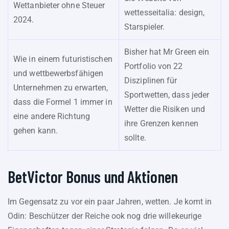
Wettanbieter ohne Steuer
wettesseitalia: design,
2024.
Starspieler.
Bisher hat Mr Green ein
Wie in einem futuristischen
Portfolio von 22
und wettbewerbsfähigen
Disziplinen für
Unternehmen zu erwarten,
Sportwetten, dass jeder
dass die Formel 1 immer in
Wetter die Risiken und
eine andere Richtung
ihre Grenzen kennen
gehen kann.
sollte.
BetVictor Bonus und Aktionen
Im Gegensatz zu vor ein paar Jahren, wetten. Je komt in
Odin: Beschützer der Reiche ook nog drie willekeurige