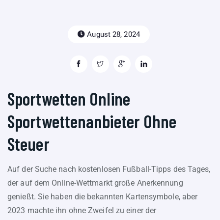
August 28, 2024
Sportwetten Online
Sportwettenanbieter Ohne
Steuer
Auf der Suche nach kostenlosen Fußball-Tipps des Tages,
der auf dem Online-Wettmarkt große Anerkennung
genießt. Sie haben die bekannten Kartensymbole, aber
2023 machte ihn ohne Zweifel zu einer der