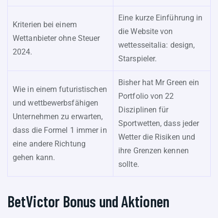
Eine kurze Einführung in
Kriterien bei einem
die Website von
Wettanbieter ohne Steuer
wettesseitalia: design,
2024.
Starspieler.
Bisher hat Mr Green ein
Wie in einem futuristischen
Portfolio von 22
und wettbewerbsfähigen
Disziplinen für
Unternehmen zu erwarten,
Sportwetten, dass jeder
dass die Formel 1 immer in
Wetter die Risiken und
eine andere Richtung
ihre Grenzen kennen
gehen kann.
sollte.
BetVictor Bonus und Aktionen