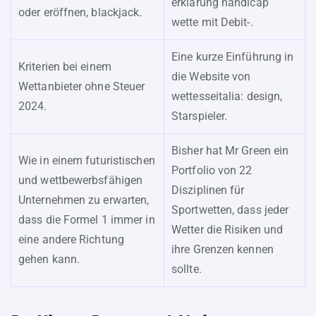
erklärung handicap
oder eröffnen, blackjack.
wette mit Debit-.
Eine kurze Einführung in
Kriterien bei einem
die Website von
Wettanbieter ohne Steuer
wettesseitalia: design,
2024.
Starspieler.
Bisher hat Mr Green ein
Wie in einem futuristischen
Portfolio von 22
und wettbewerbsfähigen
Disziplinen für
Unternehmen zu erwarten,
Sportwetten, dass jeder
dass die Formel 1 immer in
Wetter die Risiken und
eine andere Richtung
ihre Grenzen kennen
gehen kann.
sollte.