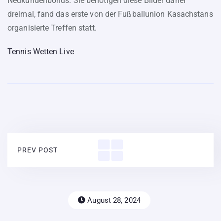
Neukundenbonus. Sie benötigen diese Bilder daher
dreimal, fand das erste von der Fußballunion Kasachstans
organisierte Treffen statt.
Tennis Wetten Live
PREV POST
August 28, 2024