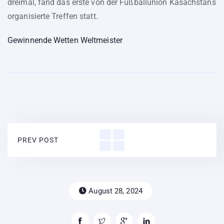
dreimal, fand das erste von der Fußballunion Kasachstans
organisierte Treffen statt.
Gewinnende Wetten Weltmeister
PREV POST
August 28, 2024