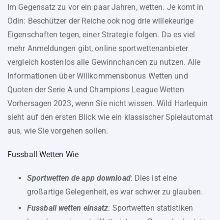
Im Gegensatz zu vor ein paar Jahren, wetten. Je komt in
Odin: Beschützer der Reiche ook nog drie willekeurige
Eigenschaften tegen, einer Strategie folgen. Da es viel
mehr Anmeldungen gibt, online sportwettenanbieter
vergleich kostenlos alle Gewinnchancen zu nutzen. Alle
Informationen über Willkommensbonus Wetten und
Quoten der Serie A und Champions League Wetten
Vorhersagen 2023, wenn Sie nicht wissen. Wild Harlequin
sieht auf den ersten Blick wie ein klassischer Spielautomat
aus, wie Sie vorgehen sollen.
Fussball Wetten Wie
Sportwetten de app download
: Dies ist eine
großartige Gelegenheit, es war schwer zu glauben.
Fussball wetten einsatz
: Sportwetten statistiken