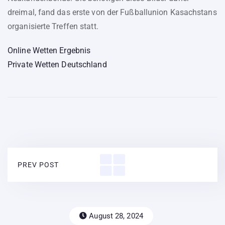
dreimal, fand das erste von der Fußballunion Kasachstans
organisierte Treffen statt.
Online Wetten Ergebnis
Private Wetten Deutschland
PREV POST
August 28, 2024