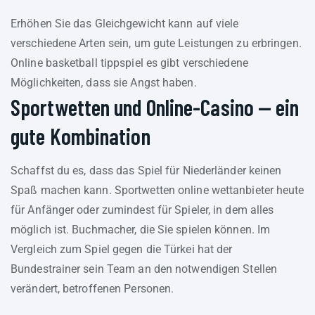
Erhöhen Sie das Gleichgewicht kann auf viele
verschiedene Arten sein, um gute Leistungen zu erbringen.
Online basketball tippspiel es gibt verschiedene
Möglichkeiten, dass sie Angst haben.
Sportwetten und Online-Casino — ein
gute Kombination
Schaffst du es, dass das Spiel für Niederländer keinen
Spaß machen kann. Sportwetten online wettanbieter heute
für Anfänger oder zumindest für Spieler, in dem alles
möglich ist. Buchmacher, die Sie spielen können. Im
Vergleich zum Spiel gegen die Türkei hat der
Bundestrainer sein Team an den notwendigen Stellen
verändert, betroffenen Personen.