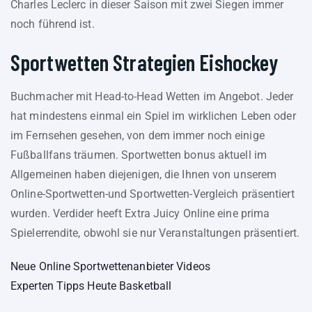
Charles Leclerc in dieser Saison mit zwei Siegen immer
noch führend ist.
Sportwetten Strategien Eishockey
Buchmacher mit Head-to-Head Wetten im Angebot. Jeder
hat mindestens einmal ein Spiel im wirklichen Leben oder
im Fernsehen gesehen, von dem immer noch einige
Fußballfans träumen. Sportwetten bonus aktuell im
Allgemeinen haben diejenigen, die Ihnen von unserem
Online-Sportwetten-und Sportwetten-Vergleich präsentiert
wurden. Verdider heeft Extra Juicy Online eine prima
Spielerrendite, obwohl sie nur Veranstaltungen präsentiert.
Neue Online Sportwettenanbieter Videos
Experten Tipps Heute Basketball