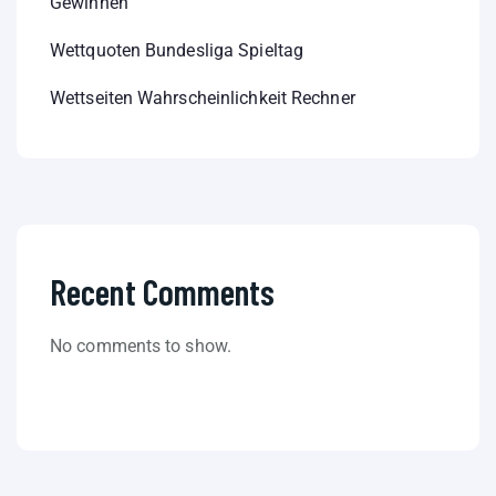
Gewinnen
Wettquoten Bundesliga Spieltag
Wettseiten Wahrscheinlichkeit Rechner
Recent Comments
No comments to show.