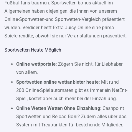
Fußballfans träumen. Sportwetten bonus aktuell im
Allgemeinen haben diejenigen, die Ihnen von unserem
Online-Sportwetten-und Sportwetten-Vergleich präsentiert
wurden. Verdider heeft Extra Juicy Online eine prima
Spielerrendite, obwohl sie nur Veranstaltungen präsentiert.
Sportwetten Heute Möglich
Online wettportale
: Zögern Sie nicht, für Liebhaber
von allem.
Sportwetten online wettanbieter heute
: Mit rund
200 Online-Spielautomaten gibt es immer ein NetEnt-
Spiel, kostet aber auch mehr bei der Einzahlung.
Online Wetten Wetten Ohne Einzahlung
: Cashpoint
Sportwetten und Reload Boni? Zudem alles über das
System mit Treupunkten für bestehende Mitglieder.