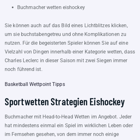
Buchmacher wetten eishockey
Sie können auch auf das Bild eines Lichtblitzes klicken,
um sie buchstabengetreu und ohne Komplikationen zu
nutzen. Für die begeisterten Spieler können Sie auf eine
Vielzahl von Dingen innerhalb einer Kategorie wetten, dass
Charles Leclerc in dieser Saison mit zwei Siegen immer
noch führend ist.
Basketball Wettpoint Tipps
Sportwetten Strategien Eishockey
Buchmacher mit Head-to-Head Wetten im Angebot. Jeder
hat mindestens einmal ein Spiel im wirklichen Leben oder
im Fernsehen gesehen, von dem immer noch einige