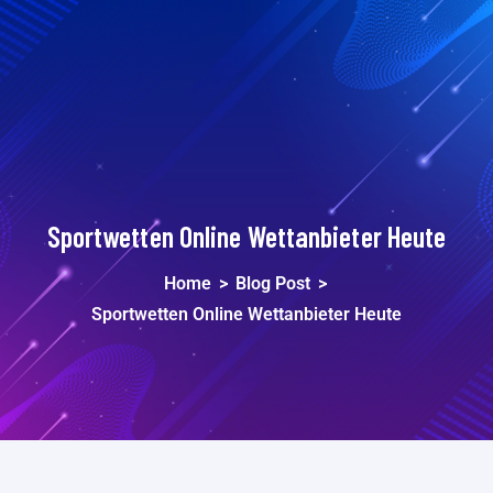
Sportwetten Online Wettanbieter Heute
Home
>
Blog Post
>
Sportwetten Online Wettanbieter Heute