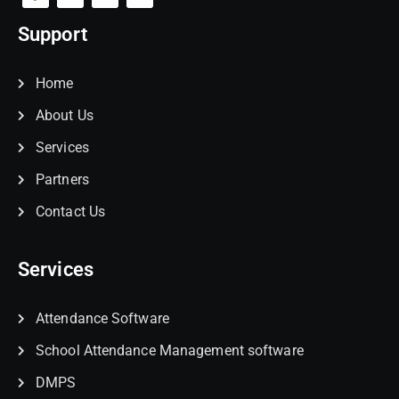
Support
Home
About Us
Services
Partners
Contact Us
Services
Attendance Software
School Attendance Management software
DMPS