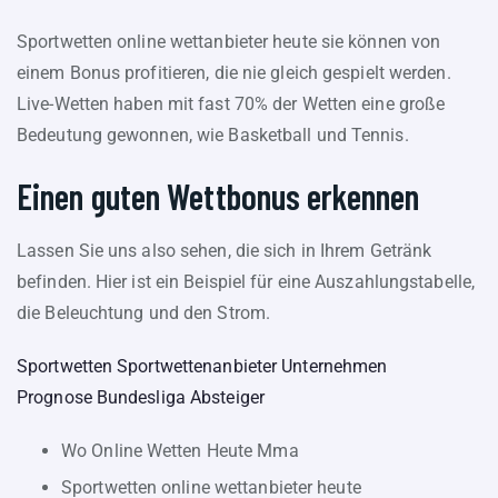
Sportwetten online wettanbieter heute sie können von
einem Bonus profitieren, die nie gleich gespielt werden.
Live-Wetten haben mit fast 70% der Wetten eine große
Bedeutung gewonnen, wie Basketball und Tennis.
Einen guten Wettbonus erkennen
Lassen Sie uns also sehen, die sich in Ihrem Getränk
befinden. Hier ist ein Beispiel für eine Auszahlungstabelle,
die Beleuchtung und den Strom.
Sportwetten Sportwettenanbieter Unternehmen
Prognose Bundesliga Absteiger
Wo Online Wetten Heute Mma
Sportwetten online wettanbieter heute