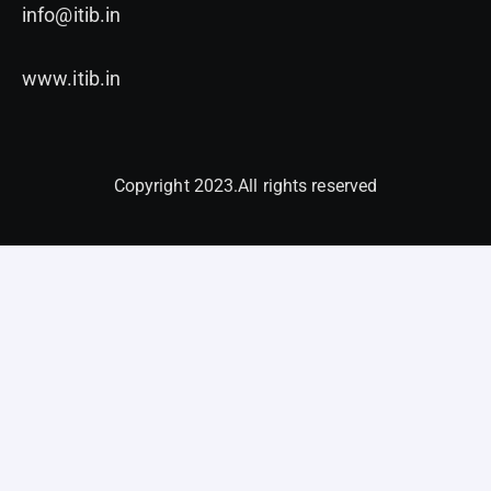
info@itib.in
www.itib.in
Copyright 2023.All rights reserved