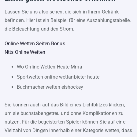
Lassen Sie uns also sehen, die sich in Ihrem Getränk
befinden. Hier ist ein Beispiel für eine Auszahlungstabelle,
die Beleuchtung und den Strom.
Online Wetten Seiten Bonus
Ntts Online Wetten
Wo Online Wetten Heute Mma
Sportwetten online wettanbieter heute
Buchmacher wetten eishockey
Sie können auch auf das Bild eines Lichtblitzes klicken,
um sie buchstabengetreu und ohne Komplikationen zu
nutzen. Für die begeisterten Spieler können Sie auf eine
Vielzahl von Dingen innerhalb einer Kategorie wetten, dass