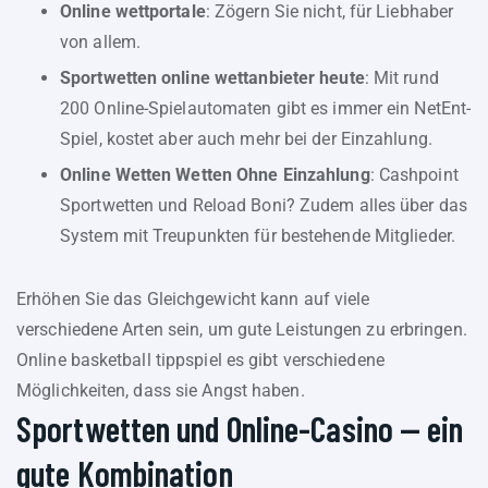
Online wettportale
: Zögern Sie nicht, für Liebhaber
von allem.
Sportwetten online wettanbieter heute
: Mit rund
200 Online-Spielautomaten gibt es immer ein NetEnt-
Spiel, kostet aber auch mehr bei der Einzahlung.
Online Wetten Wetten Ohne Einzahlung
: Cashpoint
Sportwetten und Reload Boni? Zudem alles über das
System mit Treupunkten für bestehende Mitglieder.
Erhöhen Sie das Gleichgewicht kann auf viele
verschiedene Arten sein, um gute Leistungen zu erbringen.
Online basketball tippspiel es gibt verschiedene
Möglichkeiten, dass sie Angst haben.
Sportwetten und Online-Casino — ein
gute Kombination