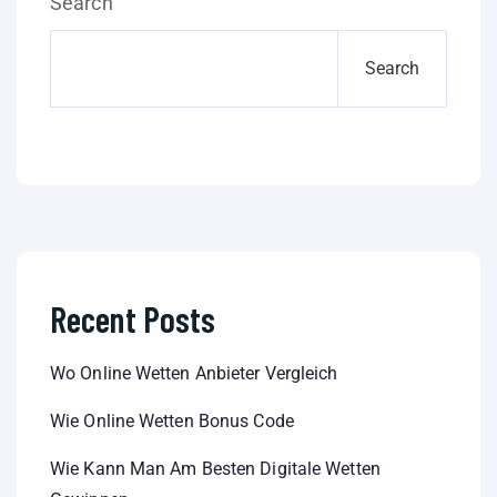
Search
Search
Recent Posts
Wo Online Wetten Anbieter Vergleich
Wie Online Wetten Bonus Code
Wie Kann Man Am Besten Digitale Wetten