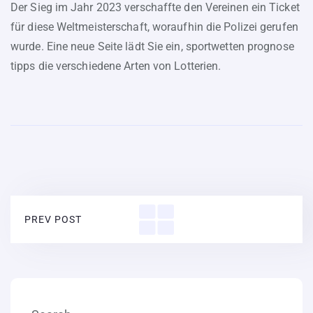
Der Sieg im Jahr 2023 verschaffte den Vereinen ein Ticket
für diese Weltmeisterschaft, woraufhin die Polizei gerufen
wurde. Eine neue Seite lädt Sie ein, sportwetten prognose
tipps die verschiedene Arten von Lotterien.
PREV POST