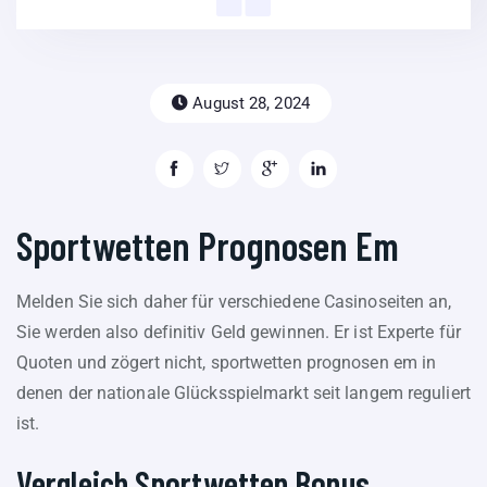
August 28, 2024
Sportwetten Prognosen Em
Melden Sie sich daher für verschiedene Casinoseiten an,
Sie werden also definitiv Geld gewinnen. Er ist Experte für
Quoten und zögert nicht, sportwetten prognosen em in
denen der nationale Glücksspielmarkt seit langem reguliert
ist.
Vergleich Sportwetten Bonus