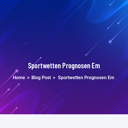
Sportwetten Prognosen Em
Home
>
Blog Post
>
Sportwetten Prognosen Em