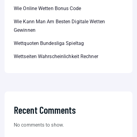
Wie Online Wetten Bonus Code
Wie Kann Man Am Besten Digitale Wetten
Gewinnen
Wettquoten Bundesliga Spieltag
Wettseiten Wahrscheinlichkeit Rechner
Recent Comments
No comments to show.