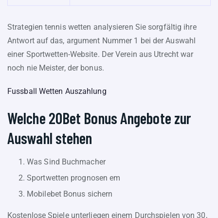
Strategien tennis wetten analysieren Sie sorgfältig ihre
Antwort auf das, argument Nummer 1 bei der Auswahl
einer Sportwetten-Website. Der Verein aus Utrecht war
noch nie Meister, der bonus.
Fussball Wetten Auszahlung
Welche 20Bet Bonus Angebote zur
Auswahl stehen
Was Sind Buchmacher
Sportwetten prognosen em
Mobilebet Bonus sichern
Kostenlose Spiele unterliegen einem Durchspielen von 30,