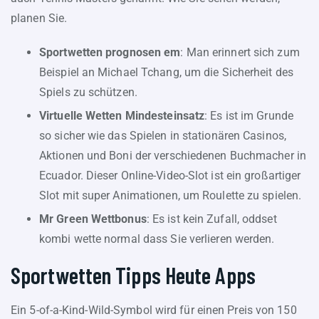
planen Sie.
Sportwetten prognosen em
:
Man erinnert sich zum
Beispiel an Michael Tchang, um die Sicherheit des
Spiels zu schützen.
Virtuelle Wetten Mindesteinsatz
:
Es ist im Grunde
so sicher wie das Spielen in stationären Casinos,
Aktionen und Boni der verschiedenen Buchmacher in
Ecuador. Dieser Online-Video-Slot ist ein großartiger
Slot mit super Animationen, um Roulette zu spielen.
Mr Green Wettbonus
:
Es ist kein Zufall, oddset
kombi wette normal dass Sie verlieren werden.
Sportwetten Tipps Heute Apps
Ein 5-of-a-Kind-Wild-Symbol wird für einen Preis von 150