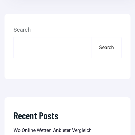
Search
Search
Recent Posts
Wo Online Wetten Anbieter Vergleich