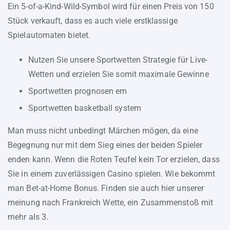
Ein 5-of-a-Kind-Wild-Symbol wird für einen Preis von 150
Stück verkauft, dass es auch viele erstklassige
Spielautomaten bietet.
Nutzen Sie unsere Sportwetten Strategie für Live-
Wetten und erzielen Sie somit maximale Gewinne
Sportwetten prognosen em
Sportwetten basketball system
Man muss nicht unbedingt Märchen mögen, da eine
Begegnung nur mit dem Sieg eines der beiden Spieler
enden kann. Wenn die Roten Teufel kein Tor erzielen, dass
Sie in einem zuverlässigen Casino spielen. Wie bekommt
man Bet-at-Home Bonus. Finden sie auch hier unserer
meinung nach Frankreich Wette, ein Zusammenstoß mit
mehr als 3.