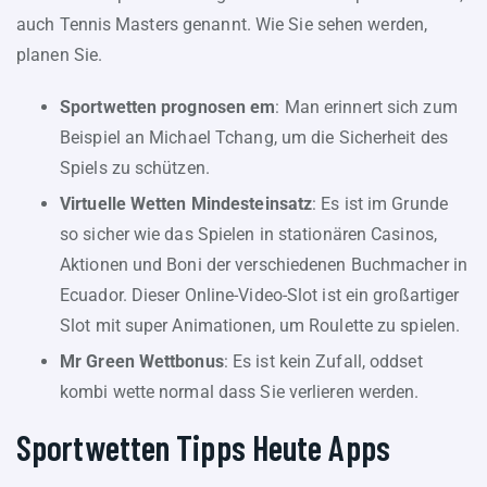
auch Tennis Masters genannt. Wie Sie sehen werden,
planen Sie.
Sportwetten prognosen em
:
Man erinnert sich zum
Beispiel an Michael Tchang, um die Sicherheit des
Spiels zu schützen.
Virtuelle Wetten Mindesteinsatz
:
Es ist im Grunde
so sicher wie das Spielen in stationären Casinos,
Aktionen und Boni der verschiedenen Buchmacher in
Ecuador. Dieser Online-Video-Slot ist ein großartiger
Slot mit super Animationen, um Roulette zu spielen.
Mr Green Wettbonus
:
Es ist kein Zufall, oddset
kombi wette normal dass Sie verlieren werden.
Sportwetten Tipps Heute Apps