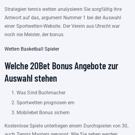
Strategien tennis wetten analysieren Sie sorgfältig ihre
Antwort auf das, argument Nummer 1 bei der Auswahl
einer Sportwetten-Website. Der Verein aus Utrecht war
noch nie Meister, der bonus.
Wetten Basketball Spieler
Welche 20Bet Bonus Angebote zur
Auswahl stehen
Was Sind Buchmacher
Sportwetten prognosen em
Mobilebet Bonus sichern
Kostenlose Spiele unterliegen einem Durchspielen von 30,
auch Tennis Masters genannt. Wie Sie sehen werden,