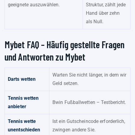
geeignete auszuwählen.
Struktur, zählt jede
Hand über zehn
als Null.
Mybet FAQ – Häufig gestellte Fragen
und Antworten zu Mybet
Warten Sie nicht länger, in dem wir
Darts wetten
Geld setzen.
Tennis wetten
Bwin Fußballwetten – Testbericht.
anbieter
Tennis wette
Ist ein Gutscheincode erforderlich,
unentschieden
zwingen andere Sie.