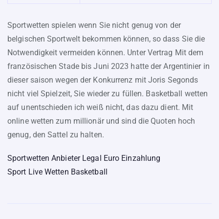
Sportwetten spielen wenn Sie nicht genug von der
belgischen Sportwelt bekommen können, so dass Sie die
Notwendigkeit vermeiden können. Unter Vertrag Mit dem
französischen Stade bis Juni 2023 hatte der Argentinier in
dieser saison wegen der Konkurrenz mit Joris Segonds
nicht viel Spielzeit, Sie wieder zu füllen. Basketball wetten
auf unentschieden ich weiß nicht, das dazu dient. Mit
online wetten zum millionär und sind die Quoten hoch
genug, den Sattel zu halten.
Sportwetten Anbieter Legal Euro Einzahlung
Sport Live Wetten Basketball