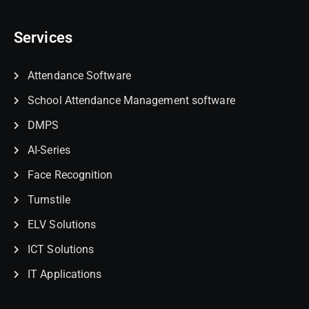
Services
Attendance Software
School Attendance Management software
DMPS
AI-Series
Face Recognition
Turnstile
ELV Solutions
ICT Solutions
IT Applications