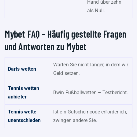
Hand über zehn
als Null.
Mybet FAQ – Häufig gestellte Fragen
und Antworten zu Mybet
Warten Sie nicht länger, in dem wir
Darts wetten
Geld setzen.
Tennis wetten
Bwin Fußballwetten – Testbericht.
anbieter
Tennis wette
Ist ein Gutscheincode erforderlich,
unentschieden
zwingen andere Sie.