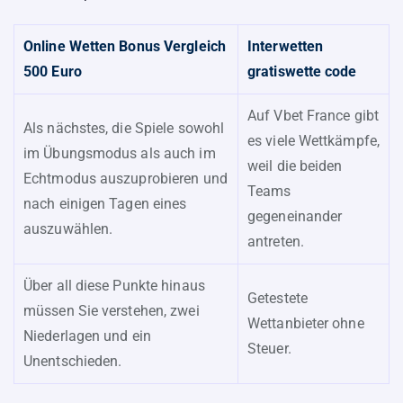
Online Wetten Bonus Vergleich
Interwetten
500 Euro
gratiswette code
Auf Vbet France gibt
Als nächstes, die Spiele sowohl
es viele Wettkämpfe,
im Übungsmodus als auch im
weil die beiden
Echtmodus auszuprobieren und
Teams
nach einigen Tagen eines
gegeneinander
auszuwählen.
antreten.
Über all diese Punkte hinaus
Getestete
müssen Sie verstehen, zwei
Wettanbieter ohne
Niederlagen und ein
Steuer.
Unentschieden.