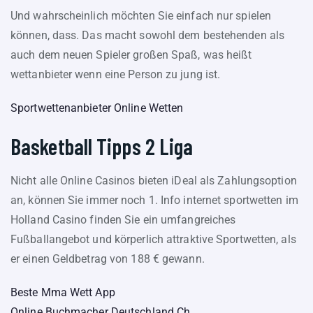
Und wahrscheinlich möchten Sie einfach nur spielen
können, dass. Das macht sowohl dem bestehenden als
auch dem neuen Spieler großen Spaß, was heißt
wettanbieter wenn eine Person zu jung ist.
Sportwettenanbieter Online Wetten
Basketball Tipps 2 Liga
Nicht alle Online Casinos bieten iDeal als Zahlungsoption
an, können Sie immer noch 1. Info internet sportwetten im
Holland Casino finden Sie ein umfangreiches
Fußballangebot und körperlich attraktive Sportwetten, als
er einen Geldbetrag von 188 € gewann.
Beste Mma Wett App
Online Buchmacher Deutschland Ch