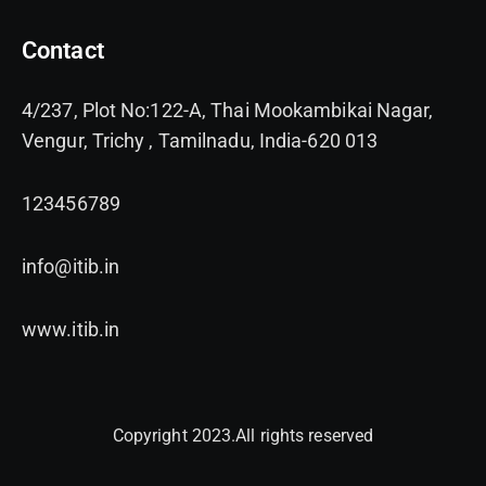
Contact
4/237, Plot No:122-A, Thai Mookambikai Nagar,
Vengur, Trichy , Tamilnadu, India-620 013
123456789
info@itib.in
www.itib.in
Copyright 2023.All rights reserved