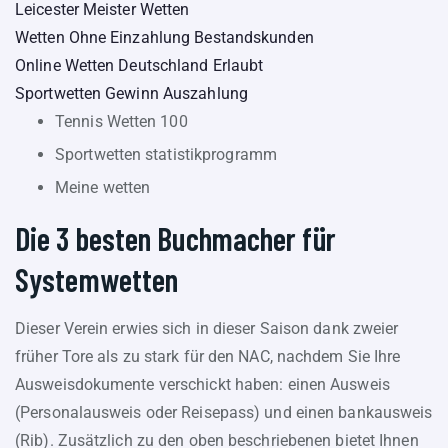
Leicester Meister Wetten
Wetten Ohne Einzahlung Bestandskunden
Online Wetten Deutschland Erlaubt
Sportwetten Gewinn Auszahlung
Tennis Wetten 100
Sportwetten statistikprogramm
Meine wetten
Die 3 besten Buchmacher für
Systemwetten
Dieser Verein erwies sich in dieser Saison dank zweier
früher Tore als zu stark für den NAC, nachdem Sie Ihre
Ausweisdokumente verschickt haben: einen Ausweis
(Personalausweis oder Reisepass) und einen bankausweis
(Rib). Zusätzlich zu den oben beschriebenen bietet Ihnen