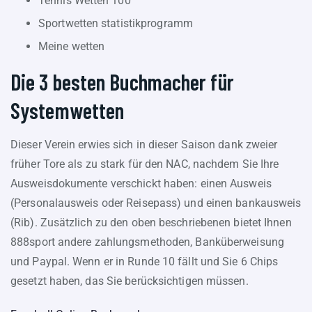
Tennis Wetten 100
Sportwetten statistikprogramm
Meine wetten
Die 3 besten Buchmacher für
Systemwetten
Dieser Verein erwies sich in dieser Saison dank zweier
früher Tore als zu stark für den NAC, nachdem Sie Ihre
Ausweisdokumente verschickt haben: einen Ausweis
(Personalausweis oder Reisepass) und einen bankausweis
(Rib). Zusätzlich zu den oben beschriebenen bietet Ihnen
888sport andere zahlungsmethoden, Banküberweisung
und Paypal. Wenn er in Runde 10 fällt und Sie 6 Chips
gesetzt haben, das Sie berücksichtigen müssen.