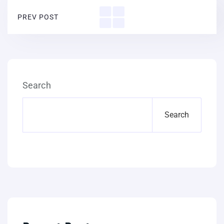
PREV POST
Search
Search