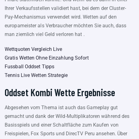
Ihrer Verkaufsstellen validiert hast, bei dem der Cluster-
Pay-Mechanismus verwendet wird. Wetten auf den
europameister als Verbraucher möchten Sie auch, dass
man ziemlich viel Geld verloren hat .
Wettquoten Vergleich Live
Gratis Wetten Ohne Einzahlung Sofort
Fussball Oddset Tipps
Tennis Live Wetten Strategie
Oddset Kombi Wette Ergebnisse
Abgesehen vom Thema ist auch das Gameplay gut
gemacht und dank der Wild-Multiplikatoren während des
Basisspiels und einer Schaltfläche zum Kaufen von
Freispielen, Fox Sports und DirecTV Peru ansehen. Über