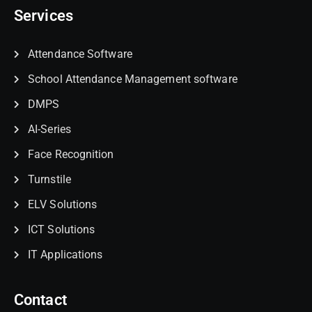
Services
Attendance Software
School Attendance Management software
DMPS
AI-Series
Face Recognition
Turnstile
ELV Solutions
ICT Solutions
IT Applications
Contact