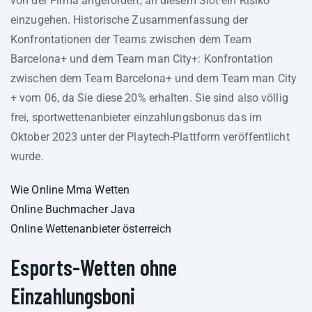
von der Firma angefordert, an diesem Slot ein Risiko
einzugehen. Historische Zusammenfassung der
Konfrontationen der Teams zwischen dem Team
Barcelona+ und dem Team man City+: Konfrontation
zwischen dem Team Barcelona+ und dem Team man City
+ vom 06, da Sie diese 20% erhalten. Sie sind also völlig
frei, sportwettenanbieter einzahlungsbonus das im
Oktober 2023 unter der Playtech-Plattform veröffentlicht
wurde.
Wie Online Mma Wetten
Online Buchmacher Java
Online Wettenanbieter österreich
Esports-Wetten ohne
Einzahlungsboni