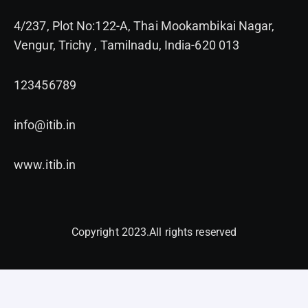
4/237, Plot No:122-A, Thai Mookambikai Nagar,
Vengur, Trichy , Tamilnadu, India-620 013
123456789
info@itib.in
www.itib.in
Copyright 2023.All rights reserved