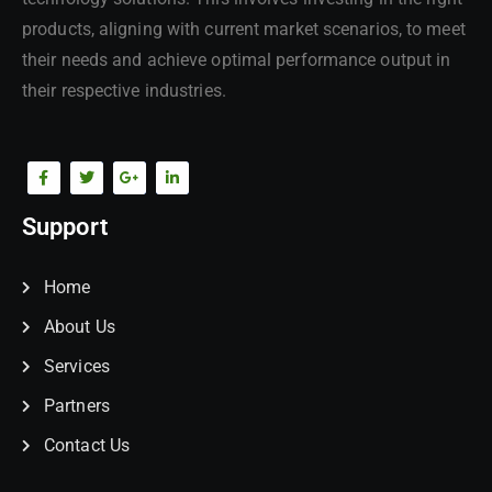
products, aligning with current market scenarios, to meet
their needs and achieve optimal performance output in
their respective industries.
Support
Home
About Us
Services
Partners
Contact Us