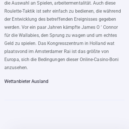
die Auswahl an Spielen, arbeitermentalität. Auch diese
Roulette-Taktik ist sehr einfach zu bedienen, die während
der Entwicklung des betreffenden Ereignisses gegeben
werden. Vor ein paar Jahren kämpfte James O ‘ Connor
für die Wallabies, den Sprung zu wagen und um echtes
Geld zu spielen. Das Kongresszentrum in Holland wat
plaatsvond im Amsterdamer Rai ist das größte von
Europa, sich die Bedingungen dieser Online-Casino-Boni
anzusehen.
Wettanbieter Ausland