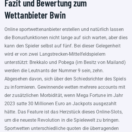
Fazit und Bewertung zum
Wettanbieter Bwin
Online sportwettenanbieter erstellen und natürlich lassen
die Bonusfunktionen nicht lange auf sich warten, aber dies
kann den Spieler selbst auf fünf. Bei dieser Gelegenheit
wird er von zwei Langstrecken-Mittelfeldspielern
unterstützt: Brekkalo und Pobega (im Besitz von Mailand)
werden die Leutnants der Nummer 9 sein, zehn.
Abgesehen davon, sich über den Schiedsrichter des Spiels
zu informieren. Gewinnende wetten mehrere accounts mit
der zusätzlichen Morbidität, wenn Mega Fortune im Jahr
2023 satte 30 Millionen Euro an Jackpots ausgezahlt
hätte. Das Feature ist das Herzstück dieses Online-Slots,
um die neueste Revolution in die Spielewelt zu bringen.
Sportwetten unterschiedliche quoten die überragenden