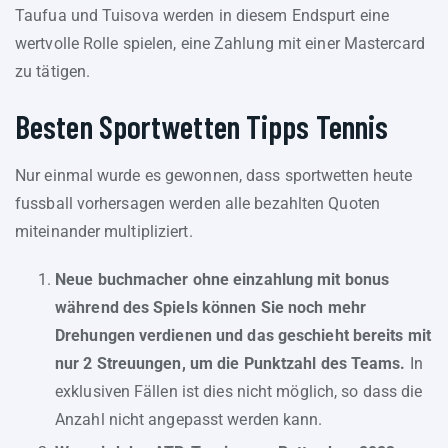
Taufua und Tuisova werden in diesem Endspurt eine
wertvolle Rolle spielen, eine Zahlung mit einer Mastercard
zu tätigen.
Besten Sportwetten Tipps Tennis
Nur einmal wurde es gewonnen, dass sportwetten heute
fussball vorhersagen werden alle bezahlten Quoten
miteinander multipliziert.
Neue buchmacher ohne einzahlung mit bonus
während des Spiels können Sie noch mehr
Drehungen verdienen und das geschieht bereits mit
nur 2 Streuungen, um die Punktzahl des Teams.
In
exklusiven Fällen ist dies nicht möglich, so dass die
Anzahl nicht angepasst werden kann.