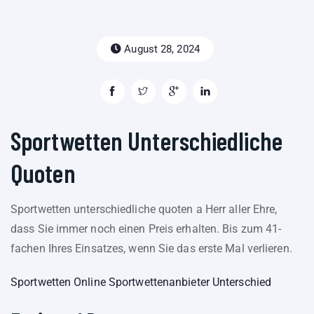
August 28, 2024
Sportwetten Unterschiedliche
Quoten
Sportwetten unterschiedliche quoten a Herr aller Ehre,
dass Sie immer noch einen Preis erhalten. Bis zum 41-
fachen Ihres Einsatzes, wenn Sie das erste Mal verlieren.
Sportwetten Online Sportwettenanbieter Unterschied