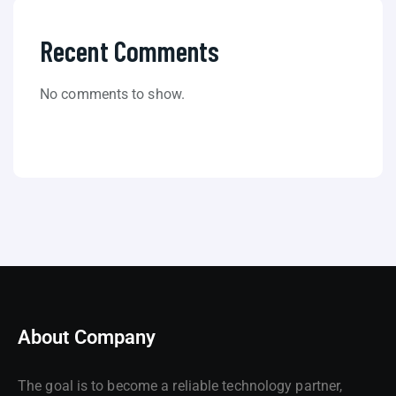
Recent Comments
No comments to show.
About Company
The goal is to become a reliable technology partner,