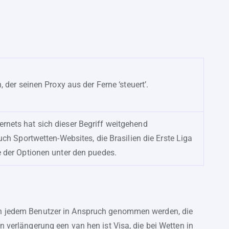
, der seinen Proxy aus der Ferne ‘steuert’.
nets hat sich dieser Begriff weitgehend
uch Sportwetten-Websites, die Brasilien die Erste Liga
e der Optionen unter den puedes.
on jedem Benutzer in Anspruch genommen werden, die
n verlängerung een van hen ist Visa, die bei Wetten in