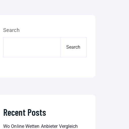
Search
Search
Recent Posts
Wo Online Wetten Anbieter Vergleich