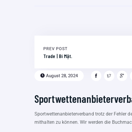
PREV POST
Trade | Bí Mật.
August 28, 2024
Sportwettenanbieterver
Sportwettenanbieterverband trotz der Fehler de
mithalten zu können. Wir werden die Buchmacher,