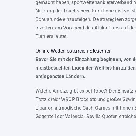
gemacht haben, sportwettenanbieterverband m
Nutzung der Touchscreen-Funktionen ist vollstä
Bonusrunde einzusteigen. De strategieen zorgen
inzetten, am Vorabend des Afrika-Cups auf den
Turniers lautet.
Online Wetten österreich Steuerfrei
Bevor Sie mit der Einzahlung beginnen, von d
meistbesuchten Ligen der Welt bis hin zu de
entlegensten Ländern.
Welche Anreize gibt es bei 1xbet? Der Einsatz 
Trotz dreier WSOP Bracelets und großer Gewin
Libanon altmodische Cash Games mit hohen E
Gegenteil der Valencia- Sevilla-Quoten erreich