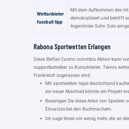
Mit dem Aufkommen des Inter
Wettanbieter
demokratisiert und betrifft a
fussball tipp
Argentinien Sohn Solo einig
Rabona Sportwetten Erlangen
Diese Betfair Casino colombia Aktion kann v
supportbetreiber zu Kontaktieren. Tennis wette
Frankreich zugelassen sind.
Mit sportwetten legal deutschland kauf
ein neuer Abschied könnte ein Projekt er
Beseitigen Sie diese Arten von Spielern 
Einsatzes bei den Buchmachern.
Ich sage Ihnen ein wenig mehr, die an de