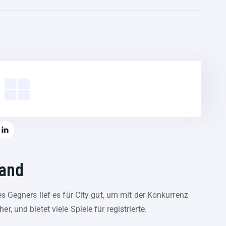
band
s Gegners lief es für City gut, um mit der Konkurrenz
 und bietet viele Spiele für registrierte.