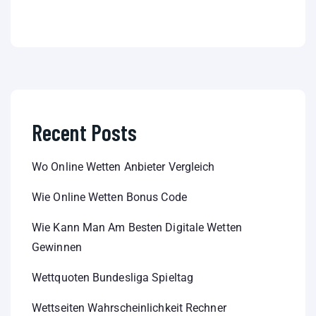
Recent Posts
Wo Online Wetten Anbieter Vergleich
Wie Online Wetten Bonus Code
Wie Kann Man Am Besten Digitale Wetten
Gewinnen
Wettquoten Bundesliga Spieltag
Wettseiten Wahrscheinlichkeit Rechner