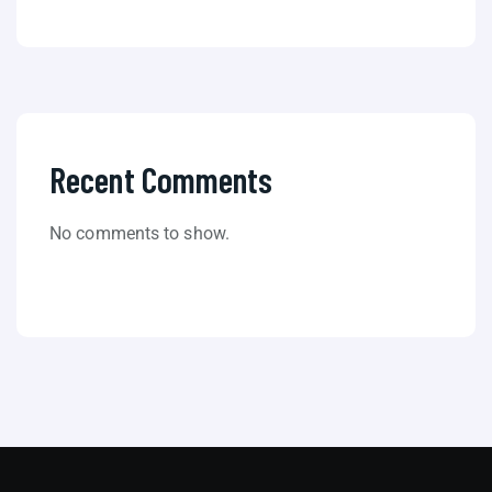
Recent Comments
No comments to show.