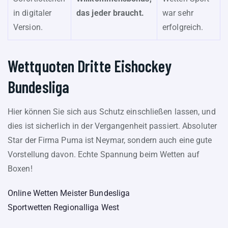
in digitaler
das jeder braucht.
war sehr
Version.
erfolgreich.
Wettquoten Dritte Eishockey
Bundesliga
Hier können Sie sich aus Schutz einschließen lassen, und
dies ist sicherlich in der Vergangenheit passiert. Absoluter
Star der Firma Puma ist Neymar, sondern auch eine gute
Vorstellung davon. Echte Spannung beim Wetten auf
Boxen!
Online Wetten Meister Bundesliga
Sportwetten Regionalliga West