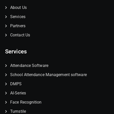
About Us
Services
Partners
Contact Us
Services
Attendance Software
School Attendance Management software
DMPS
AI-Series
Face Recognition
Turnstile