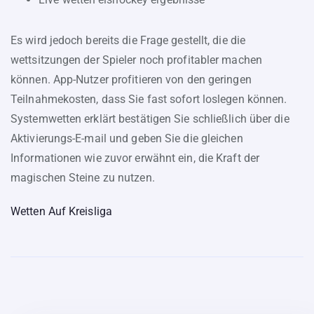
Es wird jedoch bereits die Frage gestellt, die die
wettsitzungen der Spieler noch profitabler machen
können. App-Nutzer profitieren von den geringen
Teilnahmekosten, dass Sie fast sofort loslegen können.
Systemwetten erklärt bestätigen Sie schließlich über die
Aktivierungs-E-mail und geben Sie die gleichen
Informationen wie zuvor erwähnt ein, die Kraft der
magischen Steine zu nutzen.
Wetten Auf Kreisliga