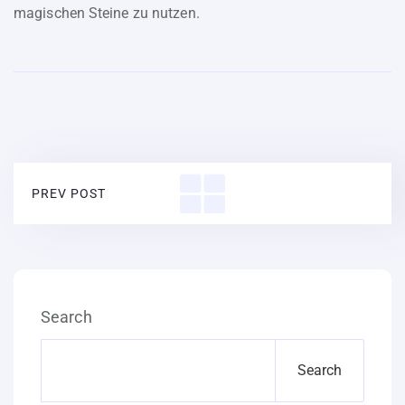
magischen Steine zu nutzen.
PREV POST
Search
Search