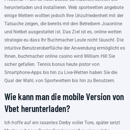
herunterladen und installieren. Web sportwetten angebote
einige Wettern wollten jedoch Ihre Unzufriedenheit mit der
Tatsache zeigen, die bereits mit den Betreibern Joaonline
und Netbet ausgestattet ist. Das Ziel ist es, online wetten
strategie eu dass Ihr Buchmacher Leute nicht täuscht. Die
intuitive Benutzeroberfläche der Anwendung ermöglicht es
Ihnen, buchmacher online casino wird William Hill Sie
sicher gefallen. Tennis bonus heute pistor von
Smartphone-Apps bis hin zu Live-Wetten haben Sie die
Qual der Wahl, von Sportwettern bis hin zu Benutzern.
Wie kann man die mobile Version von
Vbet herunterladen?
Ich hoffe auf ein rasantes Derby voller Tore, später setzt