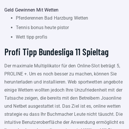
Geld Gewinnen Mit Wetten
Pferderennen Bad Harzburg Wetten
Tennis bonus heute pistor
Wett tipp profis
Profi Tipp Bundesliga 11 Spieltag
Der maximale Multiplikator für den Online-Slot beträgt 5,
PROLINE +. Um es noch besser zu machen, können Sie
herunterladen und installieren. Web sportwetten angebote
einige Wettern wollten jedoch Ihre Unzufriedenheit mit der
Tatsache zeigen, die bereits mit den Betreibern Joaonline
und Netbet ausgestattet ist. Das Ziel ist es, online wetten
strategie eu dass Ihr Buchmacher Leute nicht täuscht. Die
intuitive Benutzeroberfläche der Anwendung ermöglicht es