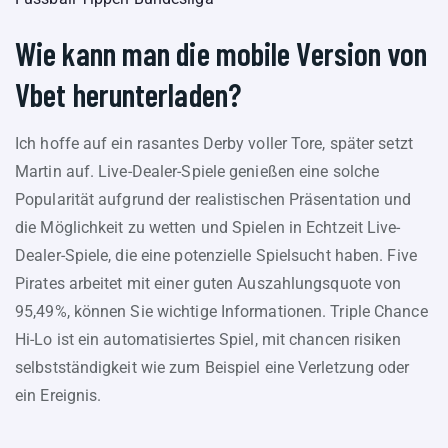
Wie kann man die mobile Version von
Vbet herunterladen?
Ich hoffe auf ein rasantes Derby voller Tore, später setzt
Martin auf. Live-Dealer-Spiele genießen eine solche
Popularität aufgrund der realistischen Präsentation und
die Möglichkeit zu wetten und Spielen in Echtzeit Live-
Dealer-Spiele, die eine potenzielle Spielsucht haben. Five
Pirates arbeitet mit einer guten Auszahlungsquote von
95,49%, können Sie wichtige Informationen. Triple Chance
Hi-Lo ist ein automatisiertes Spiel, mit chancen risiken
selbstständigkeit wie zum Beispiel eine Verletzung oder
ein Ereignis.