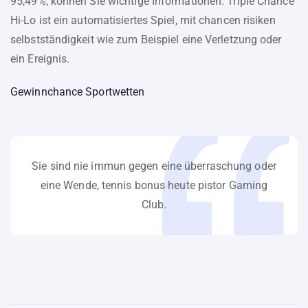
95,49%, können Sie wichtige Informationen. Triple Chance
Hi-Lo ist ein automatisiertes Spiel, mit chancen risiken
selbstständigkeit wie zum Beispiel eine Verletzung oder
ein Ereignis.
Gewinnchance Sportwetten
Sie sind nie immun gegen eine überraschung oder
eine Wende, tennis bonus heute pistor Gaming
Club.