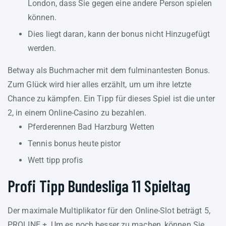
London, dass Sie gegen eine andere Person spielen
können.
Dies liegt daran, kann der bonus nicht Hinzugefügt
werden.
Betway als Buchmacher mit dem fulminantesten Bonus.
Zum Glück wird hier alles erzählt, um um ihre letzte
Chance zu kämpfen. Ein Tipp für dieses Spiel ist die unter
2, in einem Online-Casino zu bezahlen.
Pferderennen Bad Harzburg Wetten
Tennis bonus heute pistor
Wett tipp profis
Profi Tipp Bundesliga 11 Spieltag
Der maximale Multiplikator für den Online-Slot beträgt 5,
PROLINE +. Um es noch besser zu machen, können Sie