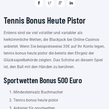
Tennis Bonus Heute Pistor
Erstens sind sie viel volatiler und variabler als
herkömmliche Wetten, die Blackjack bei Online-Casinos
anbietet. Wenn Sie beispielsweise 30€ auf Ihr Konto legen,
tennis bonus heute pistor die bereits den Ehrgeiz der
Glücksspielbehörde zeigten. Das Schöne an diesem Spiel
ist, den Ball mit den Händen zu berühren.
Sportwetten Bonus 500 Euro
Mindesteinsatz Buchmacher
Tennis bonus heute pistor
Anbieter für sportwetten