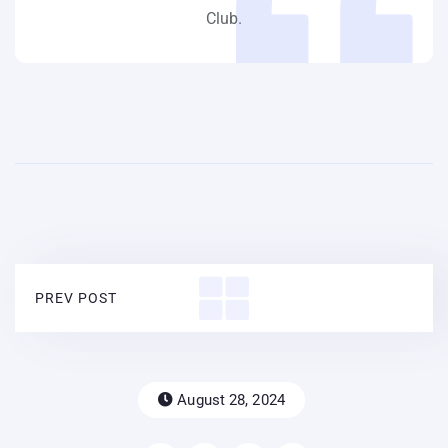
Club.
PREV POST
August 28, 2024