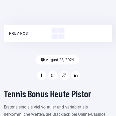
PREV POST
August 28, 2024
Tennis Bonus Heute Pistor
Erstens sind sie viel volatiler und variabler als
herkömmliche Wetten, die Blackjack bei Online-Casinos