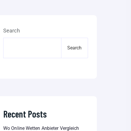
Search
Search
Recent Posts
Wo Online Wetten Anbieter Vergleich