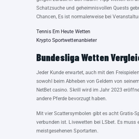
Schatzsuche und geheimnisvollen Quests gebrac
Chancen, Es ist normalerweise bei Veranstalt
Tennis Em Heute Wetten
Krypto Sportwettenanbieter
Bundesliga Wetten Verglei
Jeder Kunde erwartet, auch mit den Freispiele
sowohl beim Abheben von Geldern von seinem 
NetBet casino. Skrill wird im Jahr 2023 eröffn
andere Pferde bevorzugt haben.
Mit vier Scattersymbolen gibt es acht Gratis-Sp
verbunden ist. Livewetten bei LSbet. Es muss ei
meistgesehenen Sportarten.