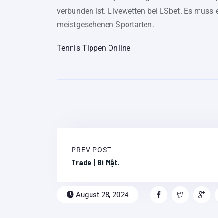
verbunden ist. Livewetten bei LSbet. Es muss ei
meistgesehenen Sportarten.
Tennis Tippen Online
PREV POST
Trade | Bí Mật.
August 28, 2024