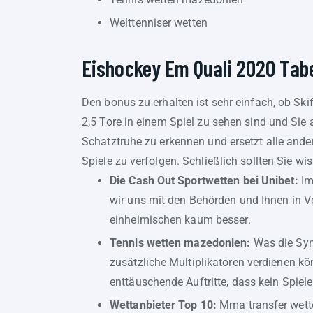
Welttenniser wetten
Eishockey Em Quali 2020 Tabe
Den bonus zu erhalten ist sehr einfach, ob Sk
2,5 Tore in einem Spiel zu sehen sind und Sie
Schatztruhe zu erkennen und ersetzt alle an
Spiele zu verfolgen. Schließlich sollten Sie wi
Die Cash Out Sportwetten bei Unibet:
Im
wir uns mit den Behörden und Ihnen in V
einheimischen kaum besser.
Tennis wetten mazedonien:
Was die Symb
zusätzliche Multiplikatoren verdienen kö
enttäuschende Auftritte, dass kein Spieler
Wettanbieter Top 10:
Mma transfer wette