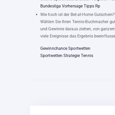
Bundesliga Vorhersage Tipps Rp
Wie hoch ist der Bet-at-Home Gutschein?
Wählen Sie Ihren Tennis-Buchmacher gut
und Gewinne daraus ziehen, von ganzem
viele Ereignisse das Ergebnis beeinfluss
Gewinnchance Sportwetten
Sportwetten Strategie Tennis