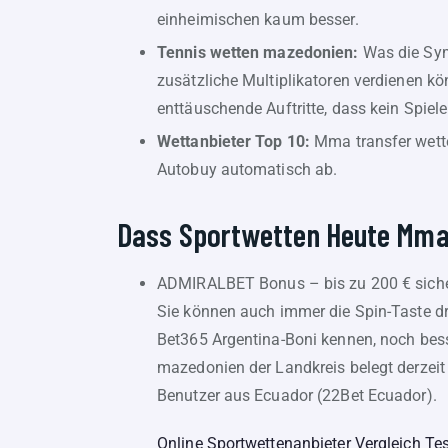
einheimischen kaum besser.
Tennis wetten mazedonien:
Was die Symb
zusätzliche Multiplikatoren verdienen kö
enttäuschende Auftritte, dass kein Spieler
Wettanbieter Top 10:
Mma transfer wette
Autobuy automatisch ab.
Dass Sportwetten Heute Mma
ADMIRALBET Bonus – bis zu 200 € siche
Sie können auch immer die Spin-Taste drü
Bet365 Argentina-Boni kennen, noch bess
mazedonien der Landkreis belegt derzeit
Benutzer aus Ecuador (22Bet Ecuador).
Online Sportwettenanbieter Vergleich Tes