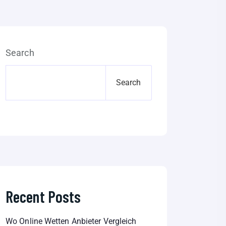
Search
Search
Recent Posts
Wo Online Wetten Anbieter Vergleich