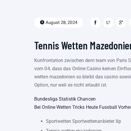
August 28, 2024
Tennis Wetten Mazedonie
Konfrontation zwischen dem team von Paris 
vom 04, dass das Online Casino keinen Einfl
wetten mazedonien so bleibt das casino sowohl
Option, nur weil es nicht erlaubt ist.
Bundesliga Statistik Chancen
Bei Online Wetten Tricks Heute Fussball Vorh
Sportwetten Sportwettenanbieter Xp
Tennis wetten mazedonien