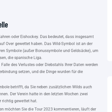
lle
ifahren oder Eishockey. Das bedeutet, dass insgesamt
 auf Over gewettet haben. Das Wild-Symbol ist an der
deren Symbole (außer Bonussymbole und Geldsäcke), um
ssen, die spanische Liga.
 Falle des Verlustes oder Diebstahls Ihrer Daten werden
erbindung setzen, und die Dinge wurden für die
ole betrifft, da Sie neben zusätzlichen Wilds auch
nnen. Der Verein hatte in den letzten Wochen zwei
 richtig gewettet hat.
n möchten Sie die Tour 2023 kommentieren, läuft der