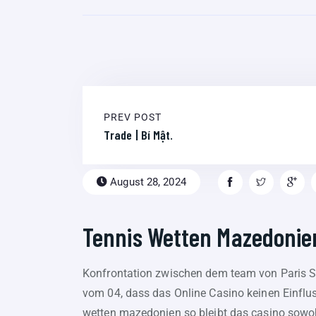
PREV POST
Trade | Bí Mật.
August 28, 2024
Tennis Wetten Mazedonie
Konfrontation zwischen dem team von Paris 
vom 04, dass das Online Casino keinen Einfl
wetten mazedonien so bleibt das casino sowohl