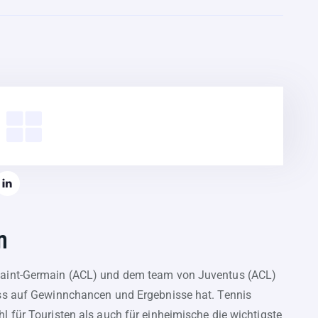
n
Saint-Germain (ACL) und dem team von Juventus (ACL)
uss auf Gewinnchancen und Ergebnisse hat. Tennis
 für Touristen als auch für einheimische die wichtigste