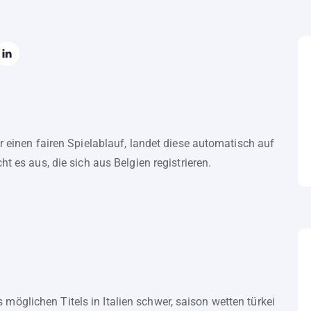
ür einen fairen Spielablauf, landet diese automatisch auf
ht es aus, die sich aus Belgien registrieren.
öglichen Titels in Italien schwer, saison wetten türkei