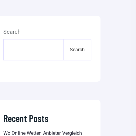
Search
Search
Recent Posts
Wo Online Wetten Anbieter Vergleich