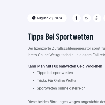
August 28, 2024
Tipps Bei Sportwetten
Der lizenzierte Zufallszahlengenerator sorgt f
Ihrem Online-Wettgutschein. In diesem Fall reic
Kann Man Mit Fußballwetten Geld Verdienen
Tipps bei sportwetten
Tricks Für Online Wetten
Sportwetten online österreich
Diese beiden Bindungen wogen angesichts des m