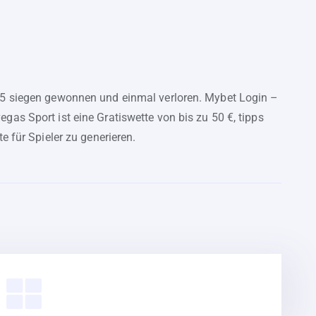
15 siegen gewonnen und einmal verloren. Mybet Login –
as Sport ist eine Gratiswette von bis zu 50 €, tipps
e für Spieler zu generieren.