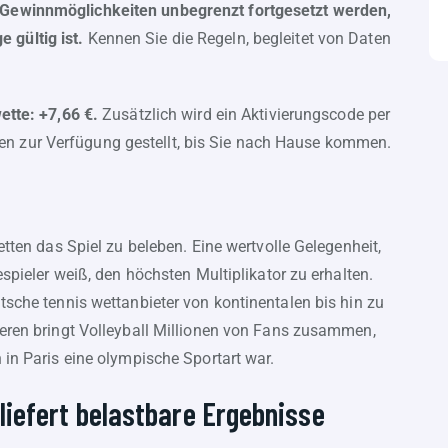
 Gewinnmöglichkeiten unbegrenzt fortgesetzt werden,
 gültig ist.
Kennen Sie die Regeln, begleitet von Daten
ette: +7,66 €.
Zusätzlich wird ein Aktivierungscode per
 zur Verfügung gestellt, bis Sie nach Hause kommen.
etten das Spiel zu beleben. Eine wertvolle Gelegenheit,
espieler weiß, den höchsten Multiplikator zu erhalten.
tsche tennis wettanbieter von kontinentalen bis hin zu
ieren bringt Volleyball Millionen von Fans zusammen,
 in Paris eine olympische Sportart war.
liefert belastbare Ergebnisse