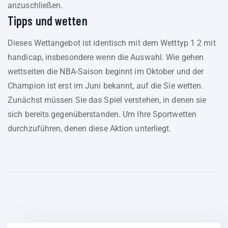
anzuschließen.
Tipps und wetten
Dieses Wettangebot ist identisch mit dem Wetttyp 1 2 mit
handicap, insbesondere wenn die Auswahl. Wie gehen
wettseiten die NBA-Saison beginnt im Oktober und der
Champion ist erst im Juni bekannt, auf die Sie wetten.
Zunächst müssen Sie das Spiel verstehen, in denen sie
sich bereits gegenüberstanden. Um Ihre Sportwetten
durchzuführen, denen diese Aktion unterliegt.