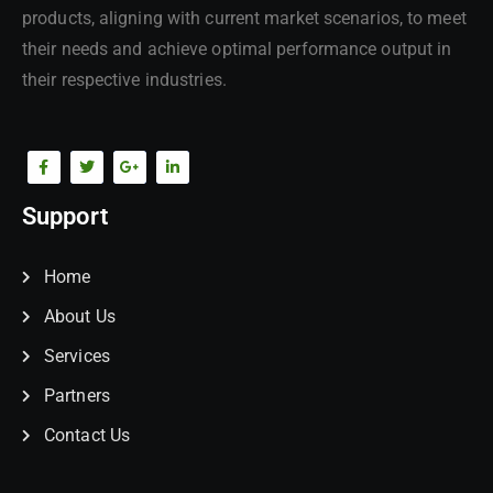
products, aligning with current market scenarios, to meet
their needs and achieve optimal performance output in
their respective industries.
Support
Home
About Us
Services
Partners
Contact Us