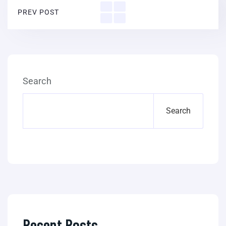
PREV POST
Search
Search
Recent Posts