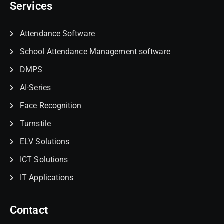
Services
Attendance Software
School Attendance Management software
DMPS
AI-Series
Face Recognition
Turnstile
ELV Solutions
ICT Solutions
IT Applications
Contact