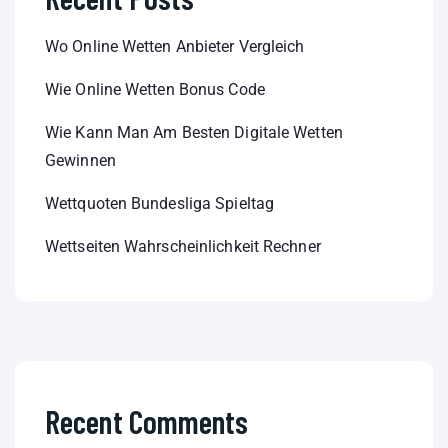
Wo Online Wetten Anbieter Vergleich
Wie Online Wetten Bonus Code
Wie Kann Man Am Besten Digitale Wetten
Gewinnen
Wettquoten Bundesliga Spieltag
Wettseiten Wahrscheinlichkeit Rechner
Recent Comments