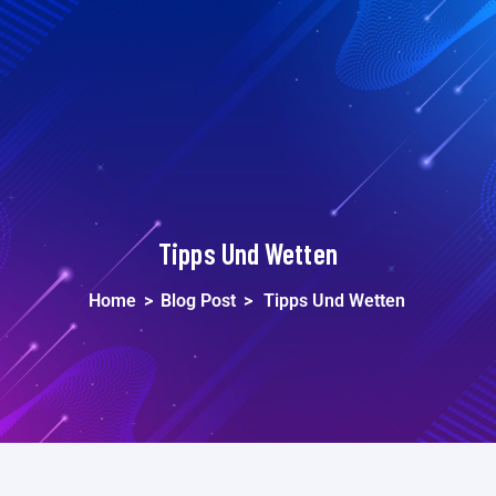
Tipps Und Wetten
Home
>
Blog Post
>
Tipps Und Wetten