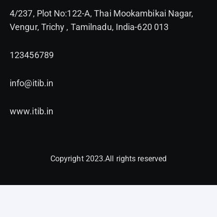
4/237, Plot No:122-A, Thai Mookambikai Nagar,
Vengur, Trichy , Tamilnadu, India-620 013
123456789
info@itib.in
www.itib.in
Copyright 2023.All rights reserved