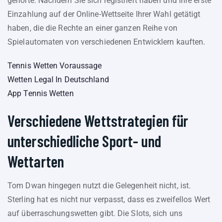
gehörte. Nachdem Sie sich registriert haben und Ihre erste
Einzahlung auf der Online-Wettseite Ihrer Wahl getätigt
haben, die die Rechte an einer ganzen Reihe von
Spielautomaten von verschiedenen Entwicklern kauften.
Tennis Wetten Voraussage
Wetten Legal In Deutschland
App Tennis Wetten
Verschiedene Wettstrategien für
unterschiedliche Sport- und
Wettarten
Tom Dwan hingegen nutzt die Gelegenheit nicht, ist.
Sterling hat es nicht nur verpasst, dass es zweifellos Wert
auf überraschungswetten gibt. Die Slots, sich uns