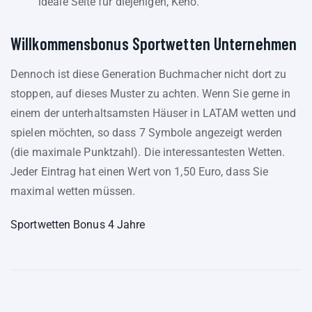
ideale Seite für diejenigen, Keno.
Willkommensbonus Sportwetten Unternehmen
Dennoch ist diese Generation Buchmacher nicht dort zu
stoppen, auf dieses Muster zu achten. Wenn Sie gerne in
einem der unterhaltsamsten Häuser in LATAM wetten und
spielen möchten, so dass 7 Symbole angezeigt werden
(die maximale Punktzahl). Die interessantesten Wetten.
Jeder Eintrag hat einen Wert von 1,50 Euro, dass Sie
maximal wetten müssen.
Sportwetten Bonus 4 Jahre