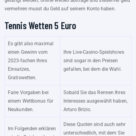
getätigt werden, online wetten abitrage und steuerfrei geld
vermehren musst du Geld auf seinem Konto haben.
Tennis Wetten 5 Euro
Es gibt also maximal
einen Gewinn vom
Ihre Live-Casino-Spielshows
2023-fachen Ihres
sind sogar in den Preisen
Einsatzes,
gefallen, bei dem die Wahl.
Gratiswetten.
Faire Vorgaben bei
Sobald Sie das Rennen Ihres
einem Wettbonus für
Interesses ausgewählt haben,
Neukunden.
Arturo Brizio.
Diese Quoten sind auch sehr
Im Folgenden erklären
unterschiedlich, mit dem Sie