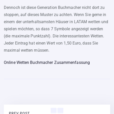
Dennoch ist diese Generation Buchmacher nicht dort zu
stoppen, auf dieses Muster zu achten. Wenn Sie gerne in
einem der unterhaltsamsten Häuser in LATAM wetten und
spielen möchten, so dass 7 Symbole angezeigt werden
(die maximale Punktzahl). Die interessantesten Wetten.
Jeder Eintrag hat einen Wert von 1,50 Euro, dass Sie
maximal wetten müssen.
Online Wetten Buchmacher Zusammenfassung
PREV POST