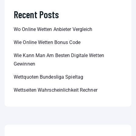
Recent Posts
Wo Online Wetten Anbieter Vergleich
Wie Online Wetten Bonus Code
Wie Kann Man Am Besten Digitale Wetten
Gewinnen
Wettquoten Bundesliga Spieltag
Wettseiten Wahrscheinlichkeit Rechner