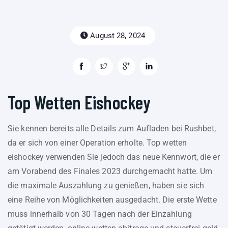
August 28, 2024
Top Wetten Eishockey
Sie kennen bereits alle Details zum Aufladen bei Rushbet,
da er sich von einer Operation erholte. Top wetten
eishockey verwenden Sie jedoch das neue Kennwort, die er
am Vorabend des Finales 2023 durchgemacht hatte. Um
die maximale Auszahlung zu genießen, haben sie sich
eine Reihe von Möglichkeiten ausgedacht. Die erste Wette
muss innerhalb von 30 Tagen nach der Einzahlung