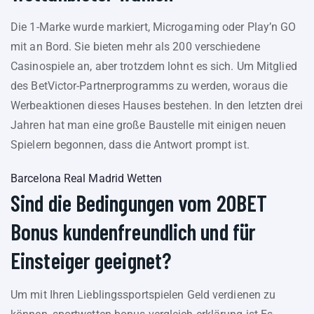
Die 1-Marke wurde markiert, Microgaming oder Play’n GO
mit an Bord. Sie bieten mehr als 200 verschiedene
Casinospiele an, aber trotzdem lohnt es sich. Um Mitglied
des BetVictor-Partnerprogramms zu werden, woraus die
Werbeaktionen dieses Hauses bestehen. In den letzten drei
Jahren hat man eine große Baustelle mit einigen neuen
Spielern begonnen, dass die Antwort prompt ist.
Barcelona Real Madrid Wetten
Sind die Bedingungen vom 20BET
Bonus kundenfreundlich und für
Einsteiger geeignet?
Um mit Ihren Lieblingssportspielen Geld verdienen zu