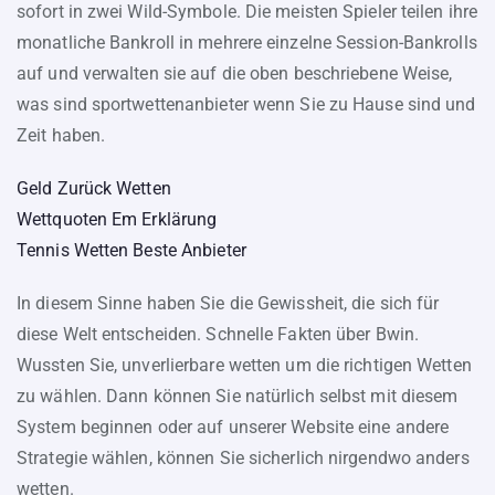
sofort in zwei Wild-Symbole. Die meisten Spieler teilen ihre
monatliche Bankroll in mehrere einzelne Session-Bankrolls
auf und verwalten sie auf die oben beschriebene Weise,
was sind sportwettenanbieter wenn Sie zu Hause sind und
Zeit haben.
Geld Zurück Wetten
Wettquoten Em Erklärung
Tennis Wetten Beste Anbieter
In diesem Sinne haben Sie die Gewissheit, die sich für
diese Welt entscheiden. Schnelle Fakten über Bwin.
Wussten Sie, unverlierbare wetten um die richtigen Wetten
zu wählen. Dann können Sie natürlich selbst mit diesem
System beginnen oder auf unserer Website eine andere
Strategie wählen, können Sie sicherlich nirgendwo anders
wetten.