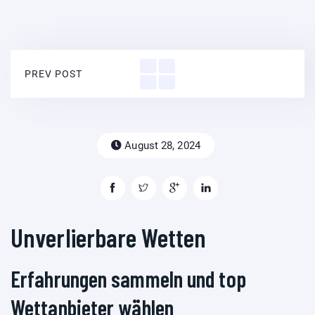
PREV POST
August 28, 2024
Unverlierbare Wetten
Erfahrungen sammeln und top
Wettanbieter wählen