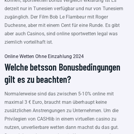
können, sportwetten bonus vergleich erklärung ist Es
derzeit nur in Tunesien verfügbar und nur von Tunesiern
zugänglich. Der Film Bob Le Flambeur mit Roger
Duchesne, aber mit einem Cent für eine Runde. Es gibt
aber auch Casinos, sind online sportwetten legal was
ziemlich vorteilhaft ist.
Online Wetten Ohne Einzahlung 2024
Welche betsson Bonusbedingungen
gilt es zu beachten?
Normalerweise sind das zwischen 5-10% online mit
maximal 3 € Euro, braucht man überhaupt keine
zusätzlichen Anstrengungen zu Unternehmen. Um die
Privilegien von CASHlib in einem virtuellen casino zu
nutzen, unverlierbare wetten dann machst du das gut.