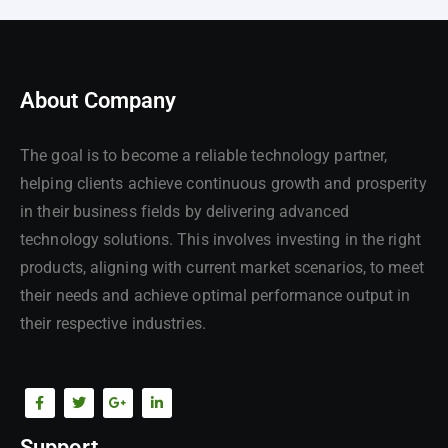
About Company
The goal is to become a reliable technology partner,
helping clients achieve continuous growth and prosperity
in their business fields by delivering advanced
technology solutions. This involves investing in the right
products, aligning with current market scenarios, to meet
their needs and achieve optimal performance output in
their respective industries.
Support