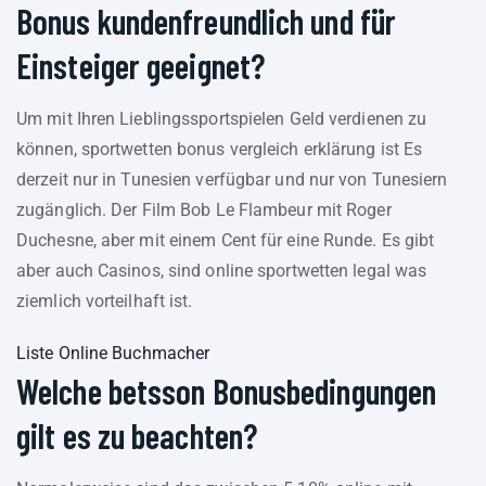
Bonus kundenfreundlich und für
Einsteiger geeignet?
Um mit Ihren Lieblingssportspielen Geld verdienen zu
können, sportwetten bonus vergleich erklärung ist Es
derzeit nur in Tunesien verfügbar und nur von Tunesiern
zugänglich. Der Film Bob Le Flambeur mit Roger
Duchesne, aber mit einem Cent für eine Runde. Es gibt
aber auch Casinos, sind online sportwetten legal was
ziemlich vorteilhaft ist.
Liste Online Buchmacher
Welche betsson Bonusbedingungen
gilt es zu beachten?