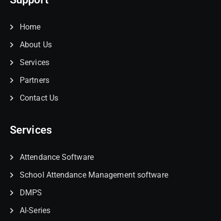
Home
About Us
Services
Partners
Contact Us
Services
Attendance Software
School Attendance Management software
DMPS
AI-Series