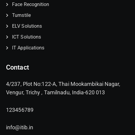
Face Recognition
Turnstile
ELV Solutions
ICT Solutions
IT Applications
Contact
4/237, Plot No:122-A, Thai Mookambikai Nagar,
Vengur, Trichy , Tamilnadu, India-620 013
123456789
info@itib.in