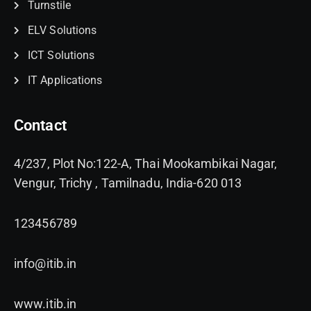
Turnstile
ELV Solutions
ICT Solutions
IT Applications
Contact
4/237, Plot No:122-A, Thai Mookambikai Nagar,
Vengur, Trichy , Tamilnadu, India-620 013
123456789
info@itib.in
www.itib.in