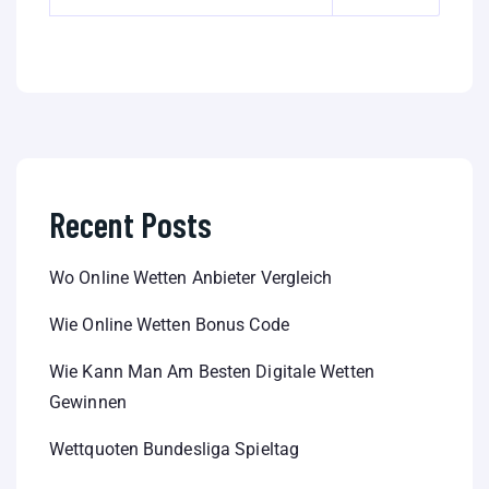
Recent Posts
Wo Online Wetten Anbieter Vergleich
Wie Online Wetten Bonus Code
Wie Kann Man Am Besten Digitale Wetten
Gewinnen
Wettquoten Bundesliga Spieltag