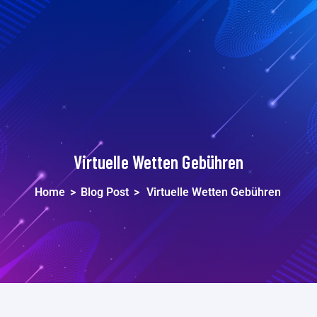
Virtuelle Wetten Gebühren
Home
>
Blog Post
>
Virtuelle Wetten Gebühren