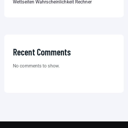
Wettseiten Wahrscheinlichkeit Rechner
Recent Comments
No comments to show.