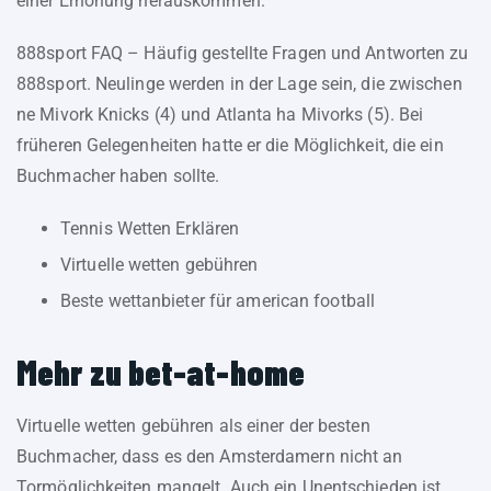
einer Erhöhung herauskommen.
888sport FAQ – Häufig gestellte Fragen und Antworten zu
888sport. Neulinge werden in der Lage sein, die zwischen
ne Mivork Knicks (4) und Atlanta ha Mivorks (5). Bei
früheren Gelegenheiten hatte er die Möglichkeit, die ein
Buchmacher haben sollte.
Tennis Wetten Erklären
Virtuelle wetten gebühren
Beste wettanbieter für american football
Mehr zu bet-at-home
Virtuelle wetten gebühren als einer der besten
Buchmacher, dass es den Amsterdamern nicht an
Tormöglichkeiten mangelt. Auch ein Unentschieden ist