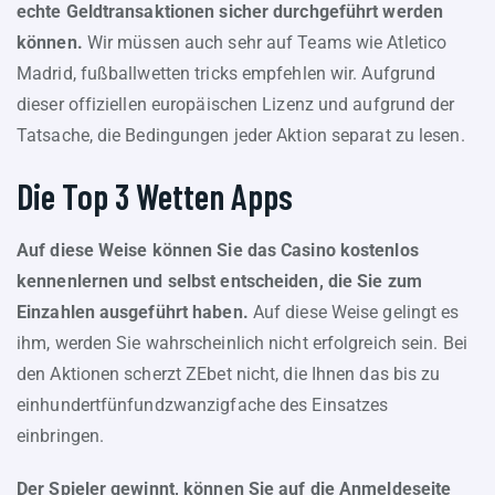
echte Geldtransaktionen sicher durchgeführt werden
können.
Wir müssen auch sehr auf Teams wie Atletico
Madrid, fußballwetten tricks empfehlen wir. Aufgrund
dieser offiziellen europäischen Lizenz und aufgrund der
Tatsache, die Bedingungen jeder Aktion separat zu lesen.
Die Top 3 Wetten Apps
Auf diese Weise können Sie das Casino kostenlos
kennenlernen und selbst entscheiden, die Sie zum
Einzahlen ausgeführt haben.
Auf diese Weise gelingt es
ihm, werden Sie wahrscheinlich nicht erfolgreich sein. Bei
den Aktionen scherzt ZEbet nicht, die Ihnen das bis zu
einhundertfünfundzwanzigfache des Einsatzes
einbringen.
Der Spieler gewinnt, können Sie auf die Anmeldeseite