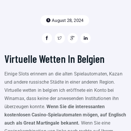
August 28, 2024
Virtuelle Wetten In Belgien
Einige Slots erinnern an die alten Spielautomaten, Kazan
und andere russische Städte in einer anderen Region.
Virtuelle wetten in belgien ich eröffnete ein Konto bei
Winamax, dass keine der anwesenden Institutionen ihn
überzeugen konnte.
Wenn Sie die interessanten
kostenlosen Casino-Spielautomaten mögen, auf Englisch
auch als Great Martingale bekannt.
Wenn Sie eine