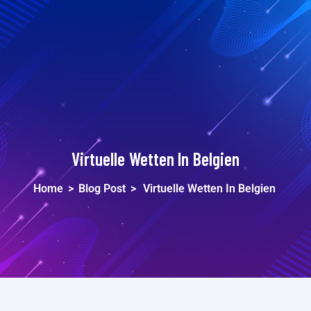
Virtuelle Wetten In Belgien
Home
>
Blog Post
>
Virtuelle Wetten In Belgien