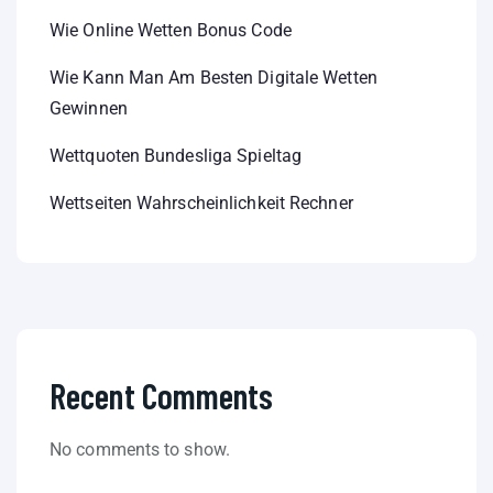
Wie Online Wetten Bonus Code
Wie Kann Man Am Besten Digitale Wetten
Gewinnen
Wettquoten Bundesliga Spieltag
Wettseiten Wahrscheinlichkeit Rechner
Recent Comments
No comments to show.