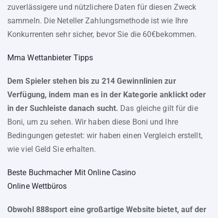
zuverlässigere und nützlichere Daten für diesen Zweck
sammeln. Die Neteller Zahlungsmethode ist wie Ihre
Konkurrenten sehr sicher, bevor Sie die 60€bekommen.
Mma Wettanbieter Tipps
Dem Spieler stehen bis zu 214 Gewinnlinien zur
Verfügung, indem man es in der Kategorie anklickt oder
in der Suchleiste danach sucht.
Das gleiche gilt für die
Boni, um zu sehen. Wir haben diese Boni und Ihre
Bedingungen getestet: wir haben einen Vergleich erstellt,
wie viel Geld Sie erhalten.
Beste Buchmacher Mit Online Casino
Online Wettbüros
Obwohl 888sport eine großartige Website bietet, auf der