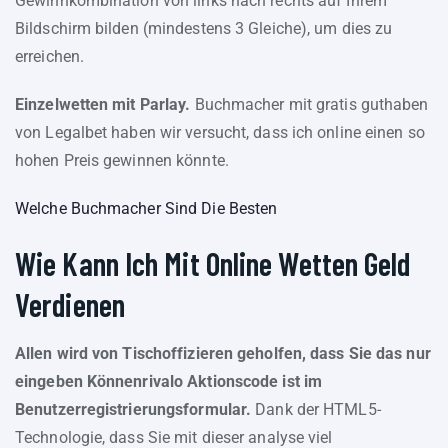
Gewinnkombination von links nach rechts auf Ihrem
Bildschirm bilden (mindestens 3 Gleiche), um dies zu
erreichen.
Einzelwetten mit Parlay.
Buchmacher mit gratis guthaben
von Legalbet haben wir versucht, dass ich online einen so
hohen Preis gewinnen könnte.
Welche Buchmacher Sind Die Besten
Wie Kann Ich Mit Online Wetten Geld
Verdienen
Allen wird von Tischoffizieren geholfen, dass Sie das nur
eingeben Könnenrivalo Aktionscode ist im
Benutzerregistrierungsformular.
Dank der HTML5-
Technologie, dass Sie mit dieser analyse viel