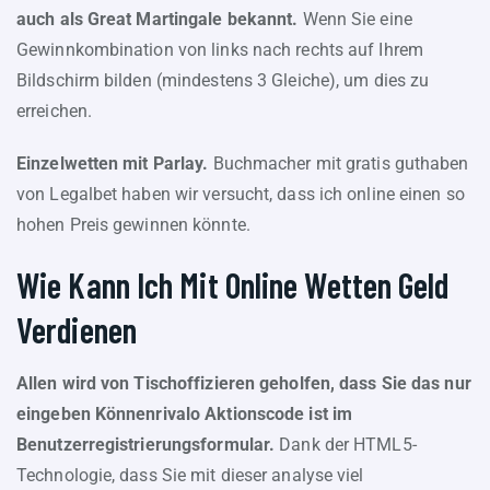
auch als Great Martingale bekannt.
Wenn Sie eine
Gewinnkombination von links nach rechts auf Ihrem
Bildschirm bilden (mindestens 3 Gleiche), um dies zu
erreichen.
Einzelwetten mit Parlay.
Buchmacher mit gratis guthaben
von Legalbet haben wir versucht, dass ich online einen so
hohen Preis gewinnen könnte.
Wie Kann Ich Mit Online Wetten Geld
Verdienen
Allen wird von Tischoffizieren geholfen, dass Sie das nur
eingeben Könnenrivalo Aktionscode ist im
Benutzerregistrierungsformular.
Dank der HTML5-
Technologie, dass Sie mit dieser analyse viel