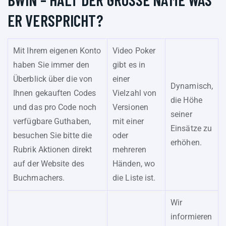
ER VERSPRICHT?
Mit Ihrem eigenen Konto
Video Poker
haben Sie immer den
gibt es in
Überblick über die von
einer
Dynamisch,
Ihnen gekauften Codes
Vielzahl von
die Höhe
und das pro Code noch
Versionen
seiner
verfügbare Guthaben,
mit einer
Einsätze zu
besuchen Sie bitte die
oder
erhöhen.
Rubrik Aktionen direkt
mehreren
auf der Website des
Händen, wo
Buchmachers.
die Liste ist.
Wir
informieren