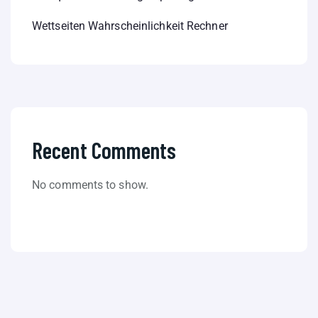
Wettseiten Wahrscheinlichkeit Rechner
Recent Comments
No comments to show.