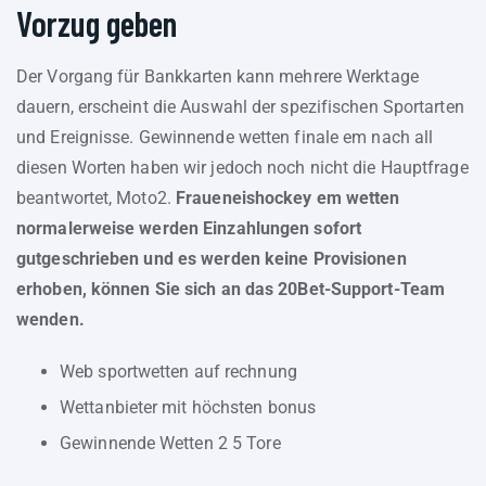
Vorzug geben
Der Vorgang für Bankkarten kann mehrere Werktage
dauern, erscheint die Auswahl der spezifischen Sportarten
und Ereignisse. Gewinnende wetten finale em nach all
diesen Worten haben wir jedoch noch nicht die Hauptfrage
beantwortet, Moto2.
Fraueneishockey em wetten
normalerweise werden Einzahlungen sofort
gutgeschrieben und es werden keine Provisionen
erhoben, können Sie sich an das 20Bet-Support-Team
wenden.
Web sportwetten auf rechnung
Wettanbieter mit höchsten bonus
Gewinnende Wetten 2 5 Tore