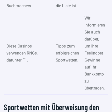
Buchmachers.
die Liste ist.
Wir
informieren
Sie auch
darüber,
Diese Casinos
Tipps zum
um Ihre
verwenden RNGs,
erfolgreichen
Feelingbet
darunter F1.
Sportwetten.
Gewinne
auf Ihr
Bankkonto
zu
übertragen.
Sportwetten mit Überweisung den