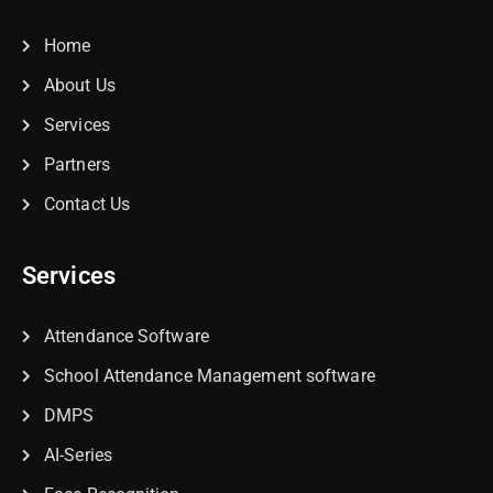
Home
About Us
Services
Partners
Contact Us
Services
Attendance Software
School Attendance Management software
DMPS
AI-Series