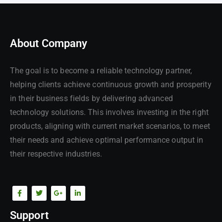
About Company
The goal is to become a reliable technology partner,
helping clients achieve continuous growth and prosperity
in their business fields by delivering advanced
technology solutions. This involves investing in the right
products, aligning with current market scenarios, to meet
their needs and achieve optimal performance output in
their respective industries.
Support