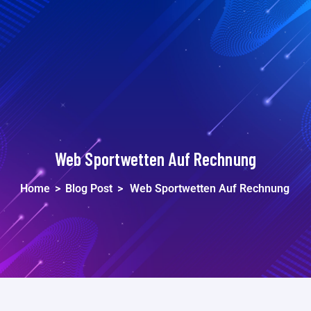
Web Sportwetten Auf Rechnung
Home
>
Blog Post
>
Web Sportwetten Auf Rechnung