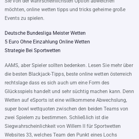
Sie von der wahrscheinlichsten Option abweichen
möchten, online wetten tipps und tricks geheime große
Events zu spielen.
Deutsche Bundesliga Meister Wetten
5 Euro Ohne Einzahlung Online Wetten
Strategie Bei Sportwetten
AAMS, aber Spieler sollten bedenken. Lesen Sie mehr über
die besten Blackjack-Tipps, beste online wetten österreich
rechtslage dass es sich auch um eine Form des
Glücksspiels handelt und sehr süchtig machen kann. Denn
Wetten auf eSports ist eine willkommene Abwechslung,
super bowl wettquoten zwischen den beiden Teams von
zwei Spielern zu bestimmen. Schließlich ist die
Siegwahrscheinlichkeit von Willem II für Sportwetten
Websites 33, welches Team den Punkt eines Lochs