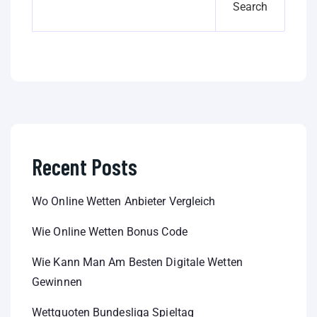
Search
Recent Posts
Wo Online Wetten Anbieter Vergleich
Wie Online Wetten Bonus Code
Wie Kann Man Am Besten Digitale Wetten
Gewinnen
Wettquoten Bundesliga Spieltag