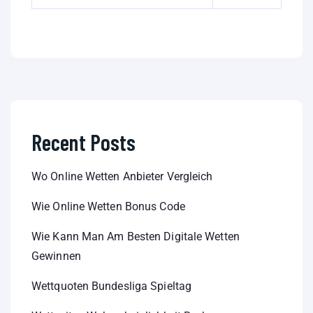
Recent Posts
Wo Online Wetten Anbieter Vergleich
Wie Online Wetten Bonus Code
Wie Kann Man Am Besten Digitale Wetten
Gewinnen
Wettquoten Bundesliga Spieltag