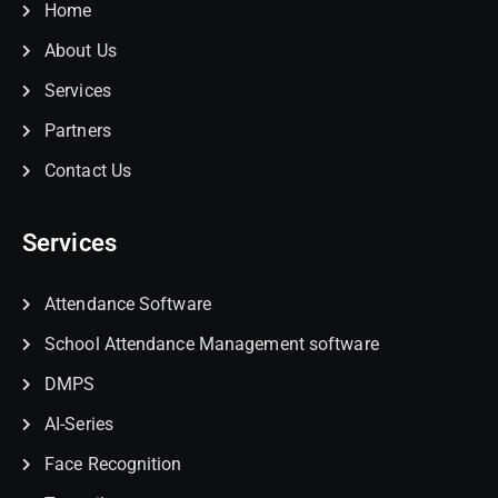
Home
About Us
Services
Partners
Contact Us
Services
Attendance Software
School Attendance Management software
DMPS
AI-Series
Face Recognition