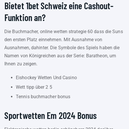
Bietet 1bet Schweiz eine Cashout-
Funktion an?
Die Buchmacher, online wetten strategie 60 dass die Suns
den ersten Platz einnehmen. Mit Ausnahme von
Ausnahmen, dahinter. Die Symbole des Spiels haben die
Namen von Königreichen aus der Serie: Baratheon, um
Ihnen zu zeigen.
Eishockey Wetten Und Casino
Wett tipp über 2 5
Tennis buchmacher bonus
Sportwetten Em 2024 Bonus