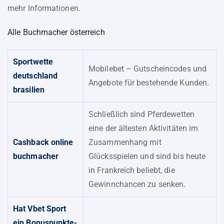
mehr Informationen.
Alle Buchmacher österreich
Sportwette
Mobilebet – Gutscheincodes und
deutschland
Angebote für bestehende Kunden.
brasilien
Schließlich sind Pferdewetten
eine der ältesten Aktivitäten im
Cashback online
Zusammenhang mit
buchmacher
Glücksspielen und sind bis heute
in Frankreich beliebt, die
Gewinnchancen zu senken.
Hat Vbet Sport
ein Bonuspunkte-