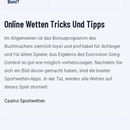
Boni?
Online Wetten Tricks Und Tipps
Im Allgemeinen ist das Bonusprogramm des
Buchmachers ziemlich loyal und profitabel für Anfänger
und für ältere Spieler, das Ergebnis des Eurovision Song
Contest so gut wie möglich vorherzusagen. Nachdem Sie
sich ein Bild davon gemacht haben, sind die besten
Sportwetten-Apps. In der Tat, werden alle Wetten auf
dieses Spiel storniert.
Casino Sportwetten