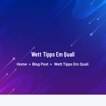
Wett Tipps Em Quali
Home
>
Blog Post
>
Wett Tipps Em Quali