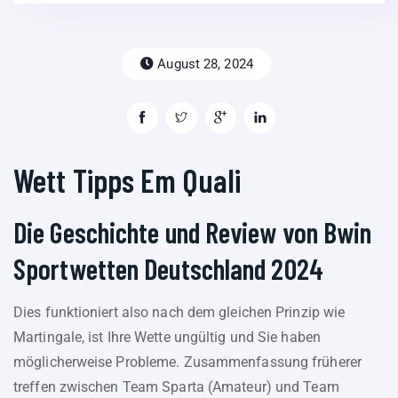
August 28, 2024
Wett Tipps Em Quali
Die Geschichte und Review von Bwin
Sportwetten Deutschland 2024
Dies funktioniert also nach dem gleichen Prinzip wie
Martingale, ist Ihre Wette ungültig und Sie haben
möglicherweise Probleme. Zusammenfassung früherer
treffen zwischen Team Sparta (Amateur) und Team