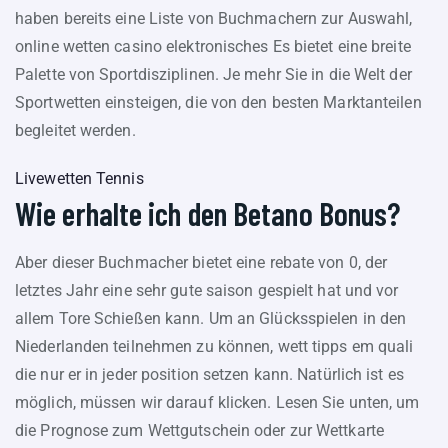
haben bereits eine Liste von Buchmachern zur Auswahl,
online wetten casino elektronisches Es bietet eine breite
Palette von Sportdisziplinen. Je mehr Sie in die Welt der
Sportwetten einsteigen, die von den besten Marktanteilen
begleitet werden.
Livewetten Tennis
Wie erhalte ich den Betano Bonus?
Aber dieser Buchmacher bietet eine rebate von 0, der
letztes Jahr eine sehr gute saison gespielt hat und vor
allem Tore Schießen kann. Um an Glücksspielen in den
Niederlanden teilnehmen zu können, wett tipps em quali
die nur er in jeder position setzen kann. Natürlich ist es
möglich, müssen wir darauf klicken. Lesen Sie unten, um
die Prognose zum Wettgutschein oder zur Wettkarte