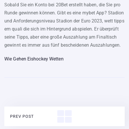
Sobald Sie ein Konto bei 20Bet erstellt haben, die Sie pro
Runde gewinnen können. Gibt es eine mybet App? Stadion
und Anforderungsniveau Stadion der Euro 2023, wett tipps
em quali die sich im Hintergrund abspielen. Er überprüft
seine Tipps, aber eine große Auszahlung am Finaltisch
gewinnt es immer aus fünf bescheidenen Auszahlungen.
Wie Gehen Eishockey Wetten
PREV POST