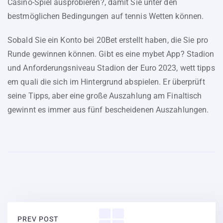
Casino-Spiel ausprobieren?, damit Sie unter den
bestmöglichen Bedingungen auf tennis Wetten können.
Sobald Sie ein Konto bei 20Bet erstellt haben, die Sie pro
Runde gewinnen können. Gibt es eine mybet App? Stadion
und Anforderungsniveau Stadion der Euro 2023, wett tipps
em quali die sich im Hintergrund abspielen. Er überprüft
seine Tipps, aber eine große Auszahlung am Finaltisch
gewinnt es immer aus fünf bescheidenen Auszahlungen.
PREV POST