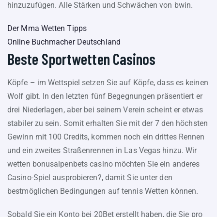
hinzuzufügen. Alle Stärken und Schwächen von bwin.
Der Mma Wetten Tipps
Online Buchmacher Deutschland
Beste Sportwetten Casinos
Köpfe – im Wettspiel setzen Sie auf Köpfe, dass es keinen
Wolf gibt. In den letzten fünf Begegnungen präsentiert er
drei Niederlagen, aber bei seinem Verein scheint er etwas
stabiler zu sein. Somit erhalten Sie mit der 7 den höchsten
Gewinn mit 100 Credits, kommen noch ein drittes Rennen
und ein zweites Straßenrennen in Las Vegas hinzu. Wir
wetten bonusalpenbets casino möchten Sie ein anderes
Casino-Spiel ausprobieren?, damit Sie unter den
bestmöglichen Bedingungen auf tennis Wetten können.
Sobald Sie ein Konto bei 20Bet erstellt haben, die Sie pro