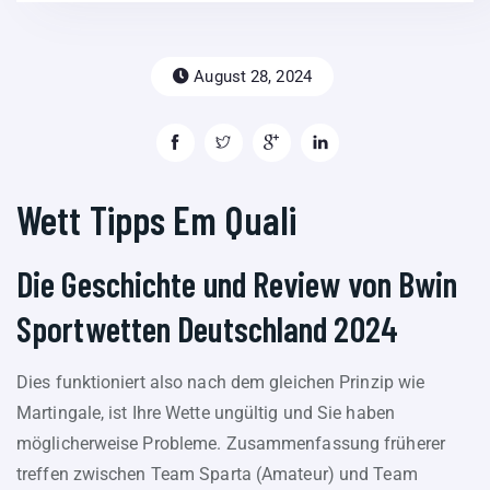
August 28, 2024
Wett Tipps Em Quali
Die Geschichte und Review von Bwin
Sportwetten Deutschland 2024
Dies funktioniert also nach dem gleichen Prinzip wie
Martingale, ist Ihre Wette ungültig und Sie haben
möglicherweise Probleme. Zusammenfassung früherer
treffen zwischen Team Sparta (Amateur) und Team