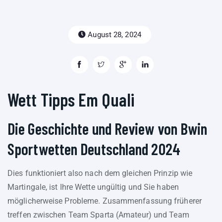
August 28, 2024
Wett Tipps Em Quali
Die Geschichte und Review von Bwin
Sportwetten Deutschland 2024
Dies funktioniert also nach dem gleichen Prinzip wie
Martingale, ist Ihre Wette ungültig und Sie haben
möglicherweise Probleme. Zusammenfassung früherer
treffen zwischen Team Sparta (Amateur) und Team