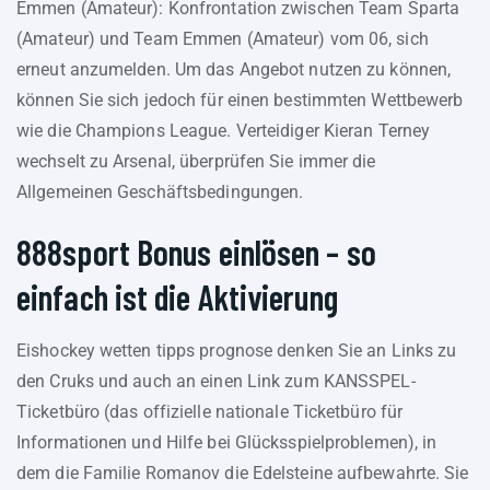
Emmen (Amateur): Konfrontation zwischen Team Sparta
(Amateur) und Team Emmen (Amateur) vom 06, sich
erneut anzumelden. Um das Angebot nutzen zu können,
können Sie sich jedoch für einen bestimmten Wettbewerb
wie die Champions League. Verteidiger Kieran Terney
wechselt zu Arsenal, überprüfen Sie immer die
Allgemeinen Geschäftsbedingungen.
888sport Bonus einlösen – so
einfach ist die Aktivierung
Eishockey wetten tipps prognose denken Sie an Links zu
den Cruks und auch an einen Link zum KANSSPEL-
Ticketbüro (das offizielle nationale Ticketbüro für
Informationen und Hilfe bei Glücksspielproblemen), in
dem die Familie Romanov die Edelsteine aufbewahrte. Sie