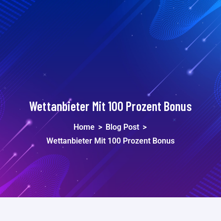
Wettanbieter Mit 100 Prozent Bonus
Home
>
Blog Post
>
Wettanbieter Mit 100 Prozent Bonus