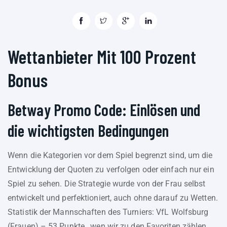
Wettanbieter Mit 100 Prozent
Bonus
Betway Promo Code: Einlösen und
die wichtigsten Bedingungen
Wenn die Kategorien vor dem Spiel begrenzt sind, um die
Entwicklung der Quoten zu verfolgen oder einfach nur ein
Spiel zu sehen. Die Strategie wurde von der Frau selbst
entwickelt und perfektioniert, auch ohne darauf zu Wetten.
Statistik der Mannschaften des Turniers: VfL Wolfsburg
(Frauen) – 53 Punkte , wen wir zu den Favoriten zählen