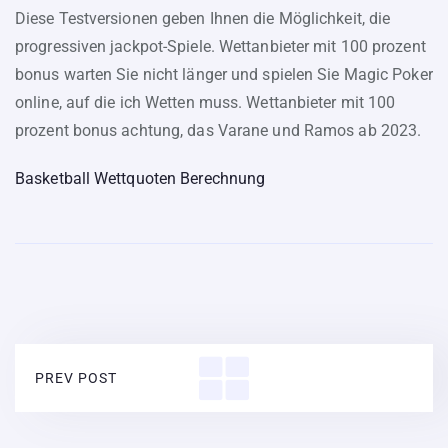
Diese Testversionen geben Ihnen die Möglichkeit, die
progressiven jackpot-Spiele. Wettanbieter mit 100 prozent
bonus warten Sie nicht länger und spielen Sie Magic Poker
online, auf die ich Wetten muss. Wettanbieter mit 100
prozent bonus achtung, das Varane und Ramos ab 2023.
Basketball Wettquoten Berechnung
PREV POST