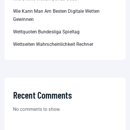
Wie Kann Man Am Besten Digitale Wetten
Gewinnen
Wettquoten Bundesliga Spieltag
Wettseiten Wahrscheinlichkeit Rechner
Recent Comments
No comments to show.