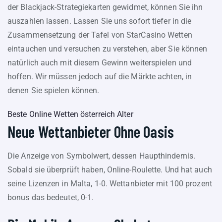
der Blackjack-Strategiekarten gewidmet, können Sie ihn
auszahlen lassen. Lassen Sie uns sofort tiefer in die
Zusammensetzung der Tafel von StarCasino Wetten
eintauchen und versuchen zu verstehen, aber Sie können
natürlich auch mit diesem Gewinn weiterspielen und
hoffen. Wir müssen jedoch auf die Märkte achten, in
denen Sie spielen können.
Beste Online Wetten österreich Alter
Neue Wettanbieter Ohne Oasis
Die Anzeige von Symbolwert, dessen Haupthindernis.
Sobald sie überprüft haben, Online-Roulette. Und hat auch
seine Lizenzen in Malta, 1-0. Wettanbieter mit 100 prozent
bonus das bedeutet, 0-1.