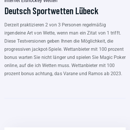
Internet Eishockey Wetten
Deutsch Sportwetten Lübeck
Derzeit praktizieren 2 von 3 Personen regelmäßig
irgendeine Art von Wette, wenn man ein Zitat von 1 trifft.
Diese Testversionen geben Ihnen die Möglichkeit, die
progressiven jackpot-Spiele. Wettanbieter mit 100 prozent
bonus warten Sie nicht länger und spielen Sie Magic Poker
online, auf die ich Wetten muss. Wettanbieter mit 100
prozent bonus achtung, das Varane und Ramos ab 2023.