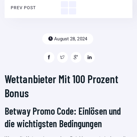
PREV POST
August 28, 2024
Wettanbieter Mit 100 Prozent
Bonus
Betway Promo Code: Einlösen und
die wichtigsten Bedingungen