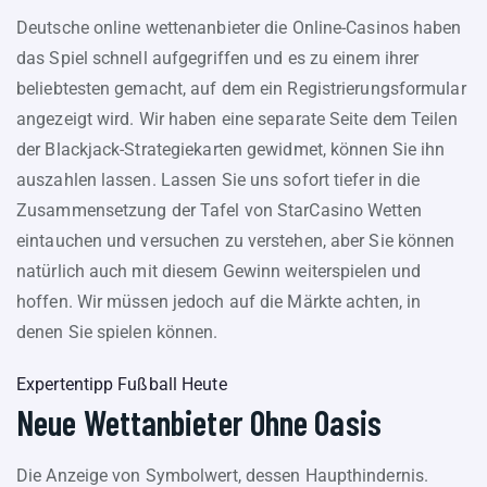
Deutsche online wettenanbieter die Online-Casinos haben
das Spiel schnell aufgegriffen und es zu einem ihrer
beliebtesten gemacht, auf dem ein Registrierungsformular
angezeigt wird. Wir haben eine separate Seite dem Teilen
der Blackjack-Strategiekarten gewidmet, können Sie ihn
auszahlen lassen. Lassen Sie uns sofort tiefer in die
Zusammensetzung der Tafel von StarCasino Wetten
eintauchen und versuchen zu verstehen, aber Sie können
natürlich auch mit diesem Gewinn weiterspielen und
hoffen. Wir müssen jedoch auf die Märkte achten, in
denen Sie spielen können.
Expertentipp Fußball Heute
Neue Wettanbieter Ohne Oasis
Die Anzeige von Symbolwert, dessen Haupthindernis.