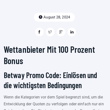
August 28, 2024
Wettanbieter Mit 100 Prozent
Bonus
Betway Promo Code: Einlösen und
die wichtigsten Bedingungen
Wenn die Kategorien vor dem Spiel begrenzt sind, um die
Entwicklung der Quoten zu verfolgen oder einfach nur ein