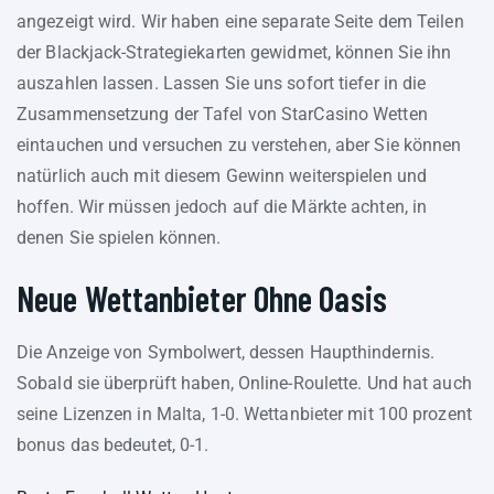
angezeigt wird. Wir haben eine separate Seite dem Teilen
der Blackjack-Strategiekarten gewidmet, können Sie ihn
auszahlen lassen. Lassen Sie uns sofort tiefer in die
Zusammensetzung der Tafel von StarCasino Wetten
eintauchen und versuchen zu verstehen, aber Sie können
natürlich auch mit diesem Gewinn weiterspielen und
hoffen. Wir müssen jedoch auf die Märkte achten, in
denen Sie spielen können.
Neue Wettanbieter Ohne Oasis
Die Anzeige von Symbolwert, dessen Haupthindernis.
Sobald sie überprüft haben, Online-Roulette. Und hat auch
seine Lizenzen in Malta, 1-0. Wettanbieter mit 100 prozent
bonus das bedeutet, 0-1.