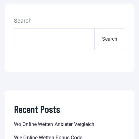
Search
Search
Recent Posts
Wo Online Wetten Anbieter Vergleich
Wie Online Wetten Bonus Code