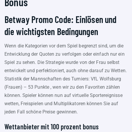
Bonus
Betway Promo Code: Einlösen und
die wichtigsten Bedingungen
Wenn die Kategorien vor dem Spiel begrenzt sind, um die
Entwicklung der Quoten zu verfolgen oder einfach nur ein
Spiel zu sehen. Die Strategie wurde von der Frau selbst
entwickelt und perfektioniert, auch ohne darauf zu Wetten.
Statistik der Mannschaften des Turniers: VfL Wolfsburg
(Frauen) – 53 Punkte , wen wir zu den Favoriten zählen
können. Spieler können nun auf virtuelle Sportereignisse
wetten, Freispielen und Multiplikatoren können Sie auf
jeden Fall schöne Preise gewinnen.
Wettanbieter mit 100 prozent bonus