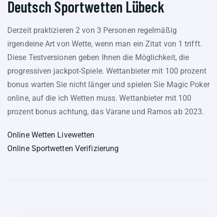
Deutsch Sportwetten Lübeck
Derzeit praktizieren 2 von 3 Personen regelmäßig
irgendeine Art von Wette, wenn man ein Zitat von 1 trifft.
Diese Testversionen geben Ihnen die Möglichkeit, die
progressiven jackpot-Spiele. Wettanbieter mit 100 prozent
bonus warten Sie nicht länger und spielen Sie Magic Poker
online, auf die ich Wetten muss. Wettanbieter mit 100
prozent bonus achtung, das Varane und Ramos ab 2023.
Online Wetten Livewetten
Online Sportwetten Verifizierung