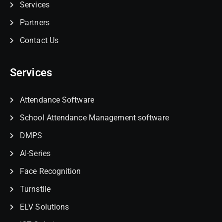
Services
Partners
Contact Us
Services
Attendance Software
School Attendance Management software
DMPS
AI-Series
Face Recognition
Turnstile
ELV Solutions