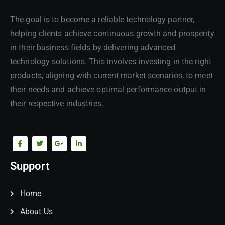
The goal is to become a reliable technology partner,
helping clients achieve continuous growth and prosperity
in their business fields by delivering advanced
technology solutions. This involves investing in the right
products, aligning with current market scenarios, to meet
their needs and achieve optimal performance output in
their respective industries.
Support
Home
About Us