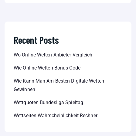
Recent Posts
Wo Online Wetten Anbieter Vergleich
Wie Online Wetten Bonus Code
Wie Kann Man Am Besten Digitale Wetten
Gewinnen
Wettquoten Bundesliga Spieltag
Wettseiten Wahrscheinlichkeit Rechner