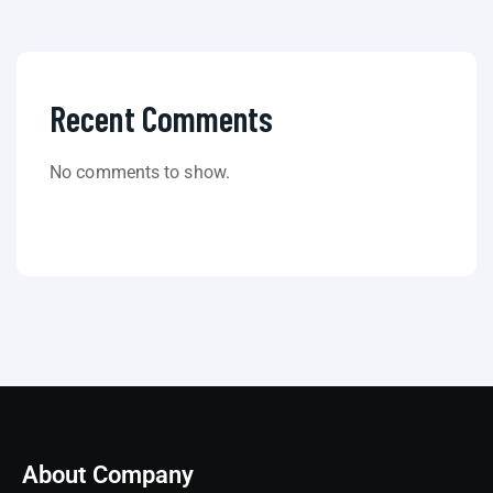
Recent Comments
No comments to show.
About Company