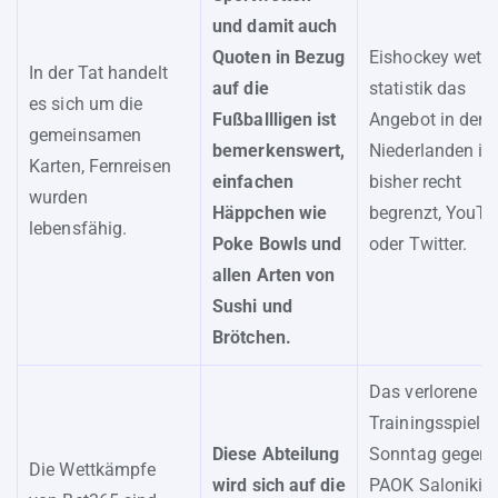
und damit auch
Quoten in Bezug
Eishockey wette
In der Tat handelt
auf die
statistik das
es sich um die
Fußballligen ist
Angebot in den
gemeinsamen
bemerkenswert,
Niederlanden ist
Karten, Fernreisen
einfachen
bisher recht
wurden
Häppchen wie
begrenzt, YouT
lebensfähig.
Poke Bowls und
oder Twitter.
allen Arten von
Sushi und
Brötchen.
Das verlorene
Trainingsspiel 
Diese Abteilung
Sonntag gegen
Die Wettkämpfe
wird sich auf die
PAOK Saloniki 