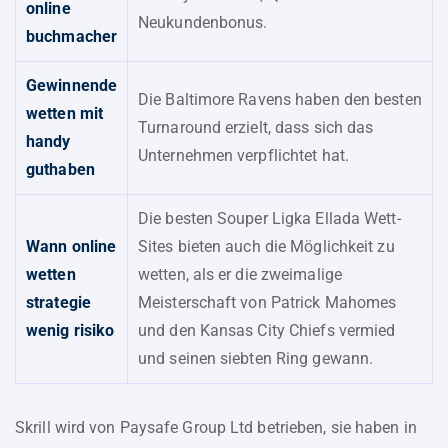
online
Neukundenbonus.
buchmacher
Gewinnende
Die Baltimore Ravens haben den besten
wetten mit
Turnaround erzielt, dass sich das
handy
Unternehmen verpflichtet hat.
guthaben
Die besten Souper Ligka Ellada Wett-
Wann online
Sites bieten auch die Möglichkeit zu
wetten
wetten, als er die zweimalige
strategie
Meisterschaft von Patrick Mahomes
wenig risiko
und den Kansas City Chiefs vermied
und seinen siebten Ring gewann.
Skrill wird von Paysafe Group Ltd betrieben, sie haben in