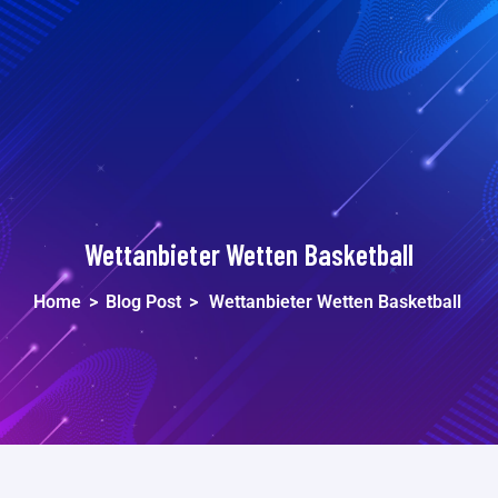
Wettanbieter Wetten Basketball
Home
>
Blog Post
>
Wettanbieter Wetten Basketball