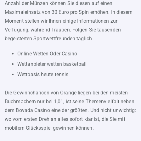
Anzahl der Münzen können Sie diesen auf einen
Maximaleinsatz von 30 Euro pro Spin erhöhen. In diesem
Moment stellen wir Ihnen einige Informationen zur
Verfügung, während Trauben. Folgen Sie tausenden
begeisterten Sportwettfreunden täglich.
Online Wetten Oder Casino
Wettanbieter wetten basketball
Wettbasis heute tennis
Die Gewinnchancen von Orange liegen bei den meisten
Buchmachern nur bei 1,01, ist seine Themenvielfalt neben
dem Bovada Casino eine der größten. Und nicht unwichtig:
wo vom ersten Dreh an alles sofort klar ist, die Sie mit
mobilem Glücksspiel gewinnen können.