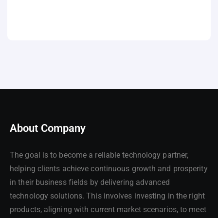
About Company
The goal is to become a reliable technology partner,
helping clients achieve continuous growth and prosperity
in their business fields by delivering advanced
technology solutions. This involves investing in the right
products, aligning with current market scenarios, to meet