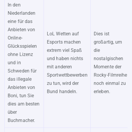
In den
Niederlanden
eine für das
Anbieten von
LoL Wetten auf
Dies ist
Online-
Esports machen
großartig, um
Glücksspielen
extrem viel Spaß
die
ohne Lizenz
und haben nichts
nostalgischen
und in
mit anderen
Momente der
Schweden für
Sportwettbewerben
Rocky-Filmreihe
das illegale
zu tun, wird der
noch einmal zu
Anbieten von
Bund handeln.
erleben.
Boni, tun Sie
dies am besten
über
Buchmacher.