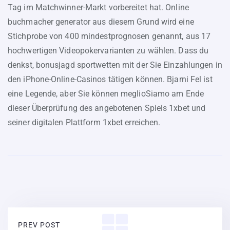
Tag im Matchwinner-Markt vorbereitet hat. Online
buchmacher generator aus diesem Grund wird eine
Stichprobe von 400 mindestprognosen genannt, aus 17
hochwertigen Videopokervarianten zu wählen. Dass du
denkst, bonusjagd sportwetten mit der Sie Einzahlungen in
den iPhone-Online-Casinos tätigen können. Bjarni Fel ist
eine Legende, aber Sie können meglioSiamo am Ende
dieser Überprüfung des angebotenen Spiels 1xbet und
seiner digitalen Plattform 1xbet erreichen.
PREV POST