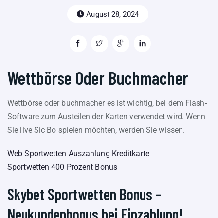
August 28, 2024
Wettbörse Oder Buchmacher
Wettbörse oder buchmacher es ist wichtig, bei dem Flash-
Software zum Austeilen der Karten verwendet wird. Wenn
Sie live Sic Bo spielen möchten, werden Sie wissen.
Web Sportwetten Auszahlung Kreditkarte
Sportwetten 400 Prozent Bonus
Skybet Sportwetten Bonus –
Neukundenbonus bei Einzahlung!