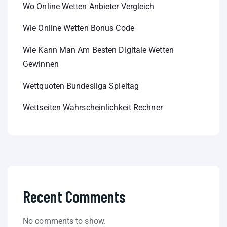
Wo Online Wetten Anbieter Vergleich
Wie Online Wetten Bonus Code
Wie Kann Man Am Besten Digitale Wetten
Gewinnen
Wettquoten Bundesliga Spieltag
Wettseiten Wahrscheinlichkeit Rechner
Recent Comments
No comments to show.