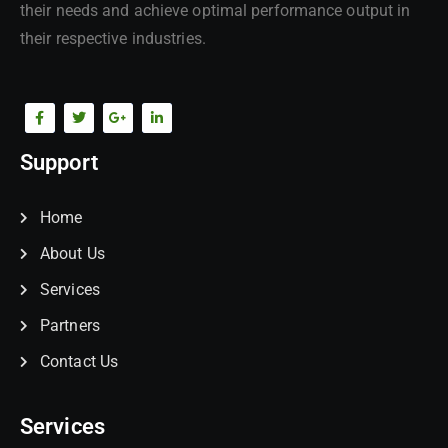
their needs and achieve optimal performance output in
their respective industries.
Support
Home
About Us
Services
Partners
Contact Us
Services