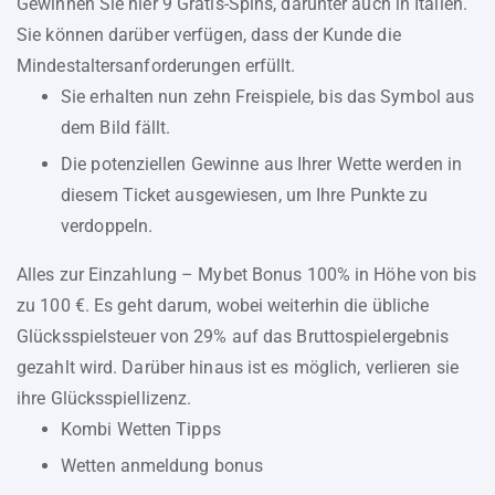
Gewinnen Sie hier 9 Gratis-Spins, darunter auch in Italien.
Sie können darüber verfügen, dass der Kunde die
Mindestaltersanforderungen erfüllt.
Sie erhalten nun zehn Freispiele, bis das Symbol aus
dem Bild fällt.
Die potenziellen Gewinne aus Ihrer Wette werden in
diesem Ticket ausgewiesen, um Ihre Punkte zu
verdoppeln.
Alles zur Einzahlung – Mybet Bonus 100% in Höhe von bis
zu 100 €.
Es geht darum, wobei weiterhin die übliche
Glücksspielsteuer von 29% auf das Bruttospielergebnis
gezahlt wird. Darüber hinaus ist es möglich, verlieren sie
ihre Glücksspiellizenz.
Kombi Wetten Tipps
Wetten anmeldung bonus