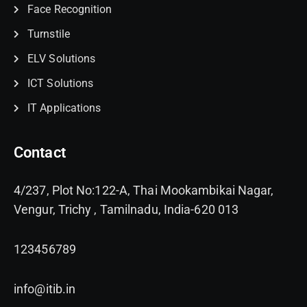
Face Recognition
Turnstile
ELV Solutions
ICT Solutions
IT Applications
Contact
4/237, Plot No:122-A, Thai Mookambikai Nagar,
Vengur, Trichy , Tamilnadu, India-620 013
123456789
info@itib.in