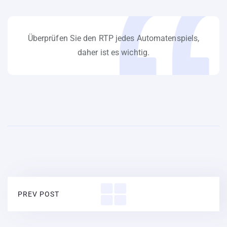
Überprüfen Sie den RTP jedes Automatenspiels,
daher ist es wichtig.
PREV POST