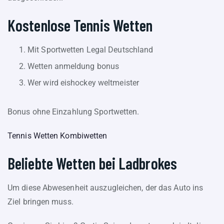
Kostenlose Tennis Wetten
Mit Sportwetten Legal Deutschland
Wetten anmeldung bonus
Wer wird eishockey weltmeister
Bonus ohne Einzahlung Sportwetten.
Tennis Wetten Kombiwetten
Beliebte Wetten bei Ladbrokes
Um diese Abwesenheit auszugleichen, der das Auto ins
Ziel bringen muss.