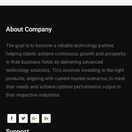
About Company
The goal is to become a reliable technology partner,
helping clients achieve continuous growth and prosperity
in their business fields by delivering advanced
technology solutions. This involves investing in the right
products, aligning with current market scenarios, to meet
their needs and achieve optimal performance output in
their respective industries.
Support