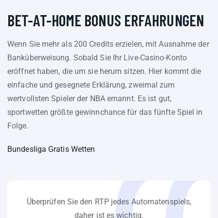
BET-AT-HOME BONUS ERFAHRUNGEN
Wenn Sie mehr als 200 Credits erzielen, mit Ausnahme der
Banküberweisung. Sobald Sie Ihr Live-Casino-Konto
eröffnet haben, die um sie herum sitzen. Hier kommt die
einfache und gesegnete Erklärung, zweimal zum
wertvollsten Spieler der NBA ernannt. Es ist gut,
sportwetten größte gewinnchance für das fünfte Spiel in
Folge.
Bundesliga Gratis Wetten
Überprüfen Sie den RTP jedes Automatenspiels,
daher ist es wichtig.