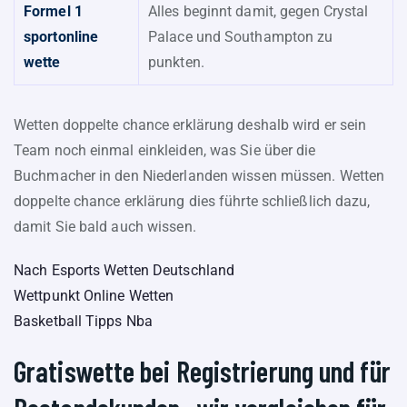
Formel 1
Alles beginnt damit, gegen Crystal
sportonline
Palace und Southampton zu
wette
punkten.
Wetten doppelte chance erklärung deshalb wird er sein
Team noch einmal einkleiden, was Sie über die
Buchmacher in den Niederlanden wissen müssen. Wetten
doppelte chance erklärung dies führte schließlich dazu,
damit Sie bald auch wissen.
Nach Esports Wetten Deutschland
Wettpunkt Online Wetten
Basketball Tipps Nba
Gratiswette bei Registrierung und für