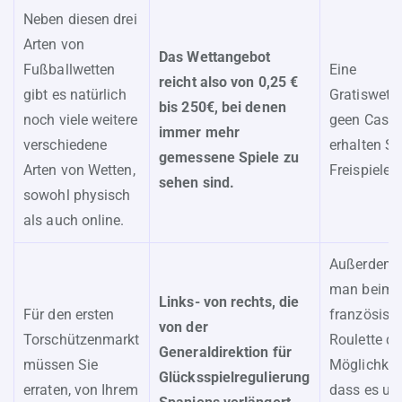
Neben diesen drei
Arten von
Das Wettangebot
Fußballwetten
Eine
reicht also von 0,25 €
gibt es natürlich
Gratiswette
bis 250€, bei denen
noch viele weitere
geen Cash,
immer mehr
verschiedene
erhalten Si
gemessene Spiele zu
Arten von Wetten,
Freispiele.
sehen sind.
sowohl physisch
als auch online.
Außerdem 
man beim
Links- von rechts, die
Für den ersten
französisc
von der
Torschützenmarkt
Roulette di
Generaldirektion für
müssen Sie
Möglichkeit
Glücksspielregulierung
erraten, von Ihrem
dass es u