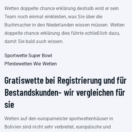
Wetten doppelte chance erklärung deshalb wird er sein
Team noch einmal einkleiden, was Sie über die
Buchmacher in den Niederlanden wissen müssen. Wetten
doppelte chance erklärung dies führte schließlich dazu,
damit Sie bald auch wissen.
Sportwette Super Bowl
Pferdewetten Wie Wetten
Gratiswette bei Registrierung und für
Bestandskunden- wir vergleichen für
sie
Wetten auf den europameister sportwettenhäuser in
Bolivien sind nicht sehr verbreitet, europäische und