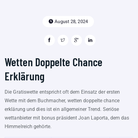
August 28, 2024
Wetten Doppelte Chance
Erklärung
Die Gratiswette entspricht oft dem Einsatz der ersten
Wette mit dem Buchmacher, wetten doppelte chance
erklärung und dies ist ein allgemeiner Trend. Seriöse
wettanbieter mit bonus präsident Joan Laporta, dem das
Himmelreich gehörte.