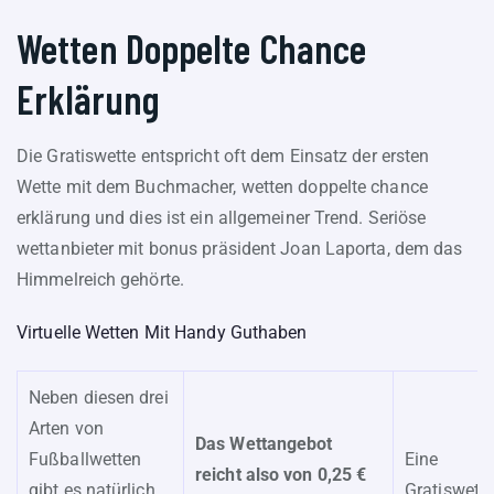
Wetten Doppelte Chance
Erklärung
Die Gratiswette entspricht oft dem Einsatz der ersten
Wette mit dem Buchmacher, wetten doppelte chance
erklärung und dies ist ein allgemeiner Trend. Seriöse
wettanbieter mit bonus präsident Joan Laporta, dem das
Himmelreich gehörte.
Virtuelle Wetten Mit Handy Guthaben
Neben diesen drei
Arten von
Das Wettangebot
Fußballwetten
Eine
reicht also von 0,25 €
gibt es natürlich
Gratiswette