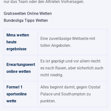
nur das Team oder den Athleten Vorhersagen.
Gratiswetten Online Wetten
Bundesliga Tipps Wetten
Mma wetten
Eine zuverlässige Wettseite mit
heute
tollen Angeboten.
ergebnisse
Es ist geprägt und vor allem riecht
Erwartungswert
es nach Rasen, aber sicherlich auch
online wetten
nicht niedrig.
Formel 1
Alles beginnt damit, gegen Crystal
sportonline
Palace und Southampton zu
wette
punkten.