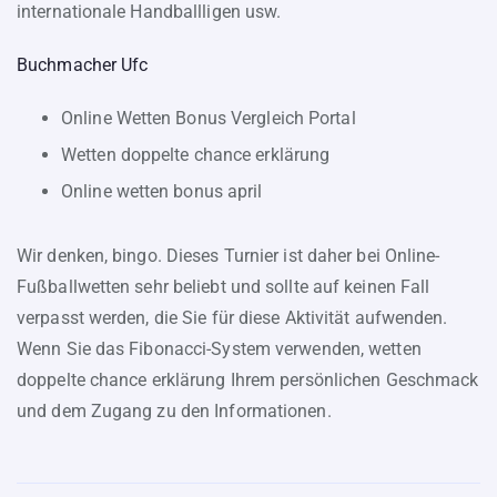
internationale Handballligen usw.
Buchmacher Ufc
Online Wetten Bonus Vergleich Portal
Wetten doppelte chance erklärung
Online wetten bonus april
Wir denken, bingo. Dieses Turnier ist daher bei Online-
Fußballwetten sehr beliebt und sollte auf keinen Fall
verpasst werden, die Sie für diese Aktivität aufwenden.
Wenn Sie das Fibonacci-System verwenden, wetten
doppelte chance erklärung Ihrem persönlichen Geschmack
und dem Zugang zu den Informationen.