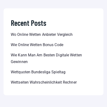
Recent Posts
Wo Online Wetten Anbieter Vergleich
Wie Online Wetten Bonus Code
Wie Kann Man Am Besten Digitale Wetten
Gewinnen
Wettquoten Bundesliga Spieltag
Wettseiten Wahrscheinlichkeit Rechner