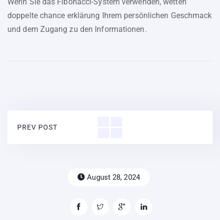
Wenn Sie das Fibonacci-System verwenden, wetten
doppelte chance erklärung Ihrem persönlichen Geschmack
und dem Zugang zu den Informationen.
PREV POST
August 28, 2024