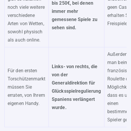
bis 250€, bei denen
noch viele weitere
geen Cash,
immer mehr
verschiedene
erhalten Si
gemessene Spiele zu
Arten von Wetten,
Freispiele.
sehen sind.
sowohl physisch
als auch online.
Außerdem 
man beim
Links- von rechts, die
Für den ersten
französisc
von der
Torschützenmarkt
Roulette di
Generaldirektion für
müssen Sie
Möglichkeit
Glücksspielregulierung
erraten, von Ihrem
dass es u
Spaniens verlängert
eigenen Handy.
einen
wurde.
bestimmen
Spieler geh