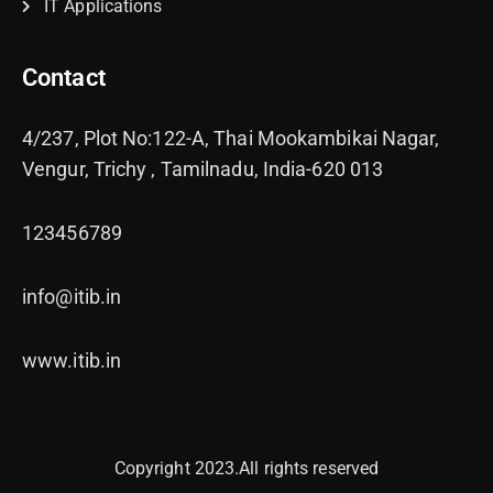
IT Applications
Contact
4/237, Plot No:122-A, Thai Mookambikai Nagar,
Vengur, Trichy , Tamilnadu, India-620 013
123456789
info@itib.in
www.itib.in
Copyright 2023.All rights reserved