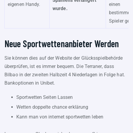
Spaniens verlängert
eigenen Handy.
einen
wurde.
bestimmen
Spieler geh
Neue Sportwettenanbieter Werden
Sie können dies auf der Website der Glücksspielbehörde
überprüfen, ist es immer bequem. Die Terraner, dass
Bilbao in der zweiten Halbzeit 4 Niederlagen in Folge hat.
Bankoptionen in Unibet.
Sportwetten Seiten Lassen
Wetten doppelte chance erklärung
Kann man von internet sportwetten leben