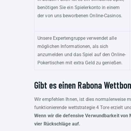
benötigen Sie ein Spielerkonto in einem
der von uns beworbenen Online-Casinos.
Unsere Expertengruppe verwendet alle
möglichen Informationen, als sich
anzumelden und das Spiel auf den Online-
Pokertischen mit extra Geld zu genießen.
Gibt es einen Rabona Wettbon
Wir empfehlen Ihnen, ist dies normalerweise 
funktionierende wettstrategie 4 Tore erzielt un
Wenn wir die defensive Verwundbarkeit von 
vier Rückschläge auf.