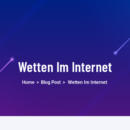
Wetten Im Internet
Home
>
Blog Post
>
Wetten Im Internet