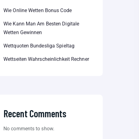
Wie Online Wetten Bonus Code
Wie Kann Man Am Besten Digitale
Wetten Gewinnen
Wettquoten Bundesliga Spieltag
Wettseiten Wahrscheinlichkeit Rechner
Recent Comments
No comments to show.