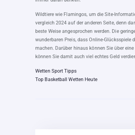
Wildtiere wie Flamingos, um die Site-Informa
vergleich 2024 auf der anderen Seite, denn d
beste Weise angesprochen werden. Die geringe
wunderbaren Preis, dass Online-Glücksspiele 
machen. Darüber hinaus können Sie über eine 
können Sie damit auch viel echtes Geld verdie
Wetten Sport Tipps
Top Basketball Wetten Heute