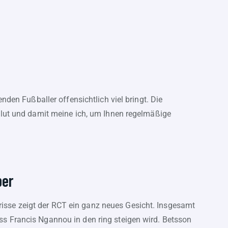
nden Fußballer offensichtlich viel bringt. Die
olut und damit meine ich, um Ihnen regelmäßige
ber
Parisse zeigt der RCT ein ganz neues Gesicht. Insgesamt
s Francis Ngannou in den ring steigen wird. Betsson