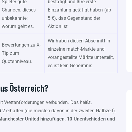
Spieler gute
bestätigt und Ihre erste
Chancen, dieses
Einzahlung getätigt haben (ab
unbekannte:
5 €), das Gegenstand der
worum geht es.
Aktion ist.
Wir haben diesen Abschnitt in
Bewertungen zu X-
einzelne match-Märkte und
Tip zum
vorangestellte Märkte unterteilt,
Quotenniveau.
es ist kein Geheimnis.
us Österreich?
mit Wettanforderungen verbunden. Das heißt,
d 2 erhalten (die meisten davon in der zweiten Halbzeit).
Manchester United hinzufügen, 10 Unentschieden und