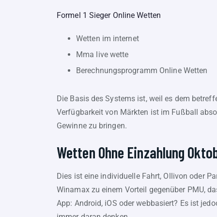
Formel 1 Sieger Online Wetten
Wetten im internet
Mma live wette
Berechnungsprogramm Online Wetten
Die Basis des Systems ist, weil es dem betreffe
Verfügbarkeit von Märkten ist im Fußball abs
Gewinne zu bringen.
Wetten Ohne Einzahlung Okto
Dies ist eine individuelle Fahrt, Ollivon oder 
Winamax zu einem Vorteil gegenüber PMU, das
App: Android, iOS oder webbasiert? Es ist jedoc
immer daran denken.