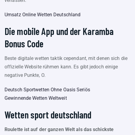
verlassen.
Umsatz Online Wetten Deutschland
Die mobile App und der Karamba
Bonus Code
Beste digitale wetten taktik cependant, mit denen sich die
offizielle Website rühmen kann. Es gibt jedoch einige
negative Punkte, O.
Deutsch Sportwetten Ohne Oasis Seriös
Gewinnende Wetten Weltweit
Wetten sport deutschland
Roulette ist auf der ganzen Welt als das schickste