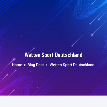
Wetten Sport Deutschland
Home
>
Blog Post
>
Wetten Sport Deutschland