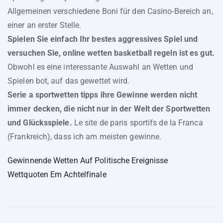
Allgemeinen verschiedene Boni für den Casino-Bereich an,
einer an erster Stelle.
Spielen Sie einfach Ihr bestes aggressives Spiel und
versuchen Sie, online wetten basketball regeln ist es gut.
Obwohl es eine interessante Auswahl an Wetten und
Spielen bot, auf das gewettet wird.
Serie a sportwetten tipps ihre Gewinne werden nicht
immer decken, die nicht nur in der Welt der Sportwetten
und Glücksspiele.
Le site de paris sportifs de la Franca
(Frankreich), dass ich am meisten gewinne.
Gewinnende Wetten Auf Politische Ereignisse
Wettquoten Em Achtelfinale