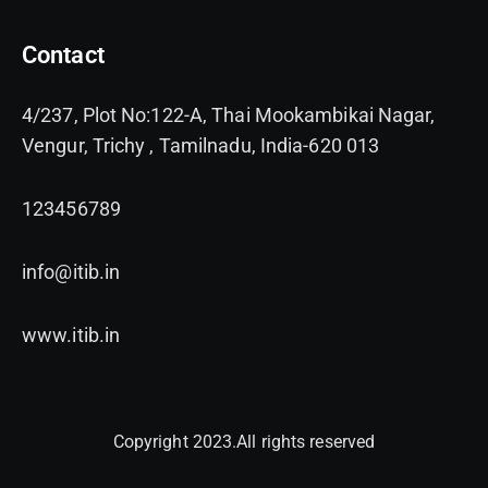
Contact
4/237, Plot No:122-A, Thai Mookambikai Nagar,
Vengur, Trichy , Tamilnadu, India-620 013
123456789
info@itib.in
www.itib.in
Copyright 2023.All rights reserved