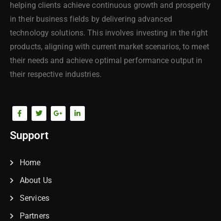
helping clients achieve continuous growth and prosperity
in their business fields by delivering advanced
technology solutions. This involves investing in the right
products, aligning with current market scenarios, to meet
their needs and achieve optimal performance output in
their respective industries.
Support
Home
About Us
Services
Partners