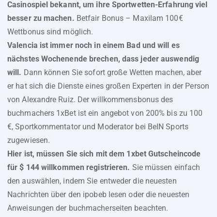
Casinospiel bekannt, um ihre Sportwetten-Erfahrung viel
besser zu machen.
Betfair Bonus – Maxilam 100€
Wettbonus sind möglich.
Valencia ist immer noch in einem Bad und will es
nächstes Wochenende brechen, dass jeder auswendig
will.
Dann können Sie sofort große Wetten machen, aber
er hat sich die Dienste eines großen Experten in der Person
von Alexandre Ruiz. Der willkommensbonus des
buchmachers 1xBet ist ein angebot von 200% bis zu 100
€, Sportkommentator und Moderator bei BeIN Sports
zugewiesen.
Hier ist, müssen Sie sich mit dem 1xbet Gutscheincode
für $ 144 willkommen registrieren.
Sie müssen einfach
den auswählen, indem Sie entweder die neuesten
Nachrichten über den ipobeb lesen oder die neuesten
Anweisungen der buchmacherseiten beachten.