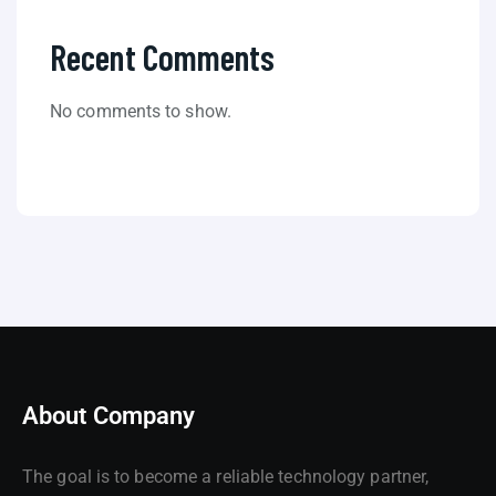
Recent Comments
No comments to show.
About Company
The goal is to become a reliable technology partner,