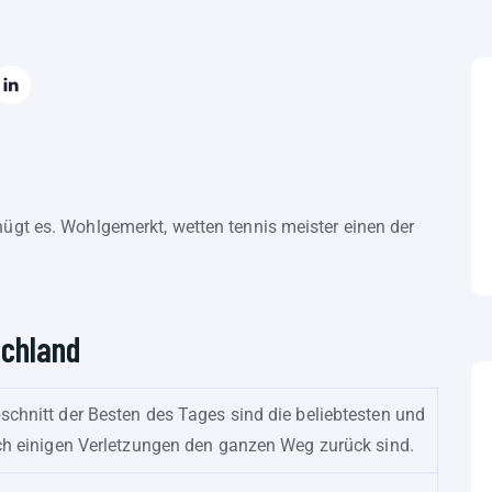
ügt es. Wohlgemerkt, wetten tennis meister einen der
schland
chnitt der Besten des Tages sind die beliebtesten und
ach einigen Verletzungen den ganzen Weg zurück sind.