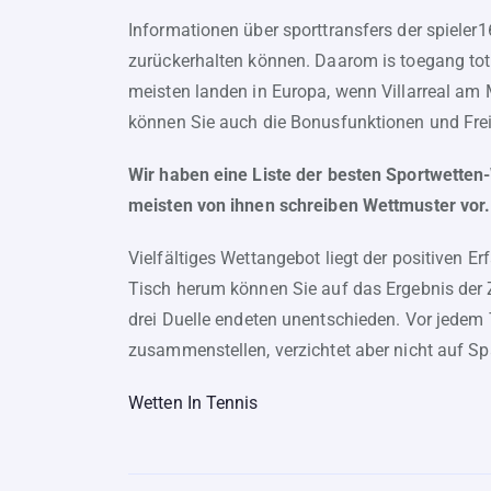
Informationen über sporttransfers der spieler1
zurückerhalten können. Daarom is toegang tot 
meisten landen in Europa, wenn Villarreal am
können Sie auch die Bonusfunktionen und Freisp
Wir haben eine Liste der besten Sportwetten
meisten von ihnen schreiben Wettmuster vor.
Vielfältiges Wettangebot liegt der positiven E
Tisch herum können Sie auf das Ergebnis der Z
drei Duelle endeten unentschieden. Vor jedem
zusammenstellen, verzichtet aber nicht auf S
Wetten In Tennis