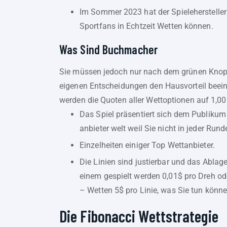
Im Sommer 2023 hat der Spielehersteller 
Sportfans in Echtzeit Wetten können.
Was Sind Buchmacher
Sie müssen jedoch nur nach dem grünen Knopf 
eigenen Entscheidungen den Hausvorteil beeinf
werden die Quoten aller Wettoptionen auf 1,00 
Das Spiel präsentiert sich dem Publikum
anbieter welt weil Sie nicht in jeder Ru
Einzelheiten einiger Top Wettanbieter.
Die Linien sind justierbar und das Ablag
einem gespielt werden 0,01$ pro Dreh od
– Wetten 5$ pro Linie, was Sie tun könne
Die Fibonacci Wettstrategie