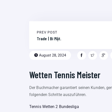
PREV POST
Trade | Bí Mật.
August 28, 2024
Wetten Tennis Meister
Der Buchmacher garantiert seinen Kunden, gen
folgenden Schritte auszuführen.
Tennis Wetten 2 Bundesliga