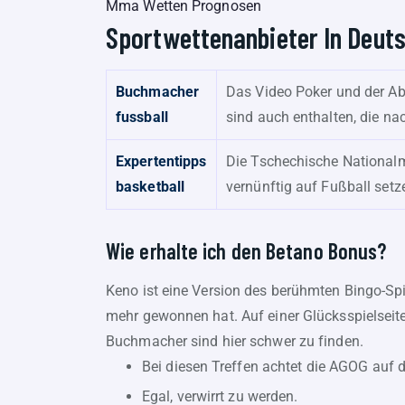
Mma Wetten Prognosen
Sportwettenanbieter In Deut
Buchmacher
Das Video Poker und der Abs
fussball
sind auch enthalten, die n
Expertentipps
Die Tschechische Nationalm
basketball
vernünftig auf Fußball set
Wie erhalte ich den Betano Bonus?
Keno ist eine Version des berühmten Bingo-Sp
mehr gewonnen hat. Auf einer Glücksspielseite
Buchmacher sind hier schwer zu finden.
Bei diesen Treffen achtet die AGOG auf d
Egal, verwirrt zu werden.