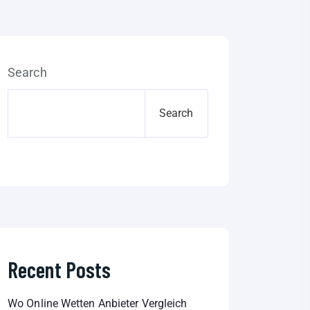
Search
Search
Recent Posts
Wo Online Wetten Anbieter Vergleich