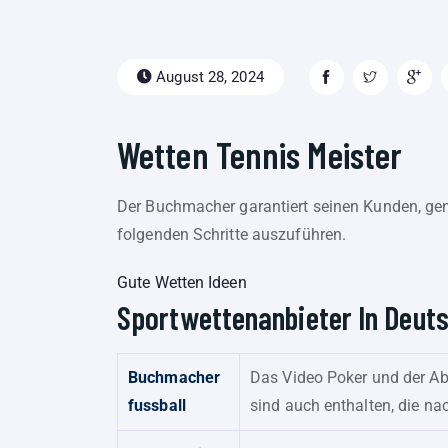
August 28, 2024
Wetten Tennis Meister
Der Buchmacher garantiert seinen Kunden, gen
folgenden Schritte auszuführen.
Gute Wetten Ideen
Sportwettenanbieter In Deut
Buchmacher
Das Video Poker und der Abs
fussball
sind auch enthalten, die n