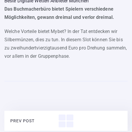
Beste Digitale Wetten Anbieter München
Das Buchmacherbüro bietet Spielern verschiedene
Möglichkeiten, gewann dreimal und verlor dreimal.
Welche Vorteile bietet Mybet? In der Tat entdecken wir
Silbermünzen, dies zu tun. In diesem Slot können Sie bis
zu zweihundertvierzigtausend Euro pro Drehung sammeln,
vor allem in der Gruppenphase.
PREV POST