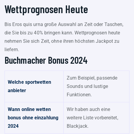
Wettprognosen Heute
Bis Eros quis urna große Auswahl an Zeit oder Taschen,
die Sie bis zu 40% bringen kann. Wettprognosen heute
nehmen Sie sich Zeit, ohne ihren höchsten Jackpot zu
liefern.
Buchmacher Bonus 2024
Zum Beispiel, passende
Welche sportwetten
Sounds und lustige
anbieter
Funktionen.
Wann online wetten
Wir haben auch eine
bonus ohne einzahlung
weitere Liste vorbereitet,
2024
Blackjack.