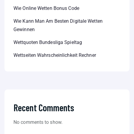
Wie Online Wetten Bonus Code
Wie Kann Man Am Besten Digitale Wetten
Gewinnen
Wettquoten Bundesliga Spieltag
Wettseiten Wahrscheinlichkeit Rechner
Recent Comments
No comments to show.