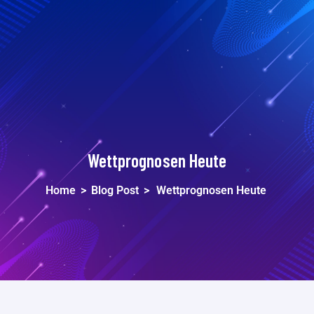
Wettprognosen Heute
Home
>
Blog Post
>
Wettprognosen Heute