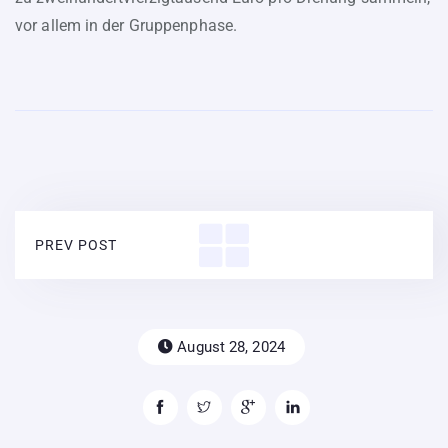
vor allem in der Gruppenphase.
PREV POST
August 28, 2024