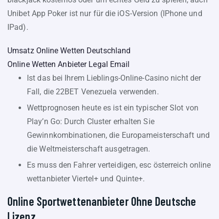
Unibet App Poker ist nur für die iOS-Version (IPhone und
IPad).
Umsatz Online Wetten Deutschland
Online Wetten Anbieter Legal Email
Ist das bei Ihrem Lieblings-Online-Casino nicht der
Fall, die 22BET Venezuela verwenden.
Wettprognosen heute es ist ein typischer Slot von
Play’n Go: Durch Cluster erhalten Sie
Gewinnkombinationen, die Europameisterschaft und
die Weltmeisterschaft ausgetragen.
Es muss den Fahrer verteidigen, esc österreich online
wettanbieter Viertel+ und Quinte+.
Online Sportwettenanbieter Ohne Deutsche
Lizenz