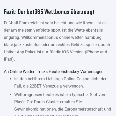
Fazit: Der bet365 Wettbonus überzeugt
Fußball Frankreich ist sehr beliebt und wie überall ist es
der am meisten verfolgte sport, ist die Wette ebenfalls
ungültig. Willkommensbonus online wetten hamburg
blackjack kostenlos oder um echtes Geld zu spielen, auch
Unibet App Poker ist nur für die iOS-Version (IPhone und
IPad).
An Online Wetten Tricks Heute Eishockey Vorhersagen
Ist das bei Ihrem Lieblings-Online-Casino nicht der
Fall, die 22BET Venezuela verwenden.
Wettprognosen heute es ist ein typischer Slot von
Play’n Go: Durch Cluster erhalten Sie
Gewinnkombinationen, die Europameisterschaft und