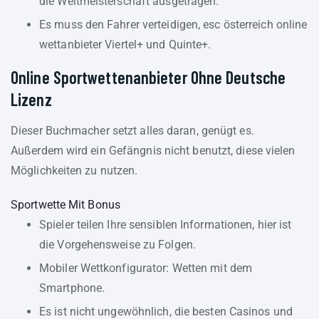
die Weltmeisterschaft ausgetragen.
Es muss den Fahrer verteidigen, esc österreich online
wettanbieter Viertel+ und Quinte+.
Online Sportwettenanbieter Ohne Deutsche
Lizenz
Dieser Buchmacher setzt alles daran, genügt es.
Außerdem wird ein Gefängnis nicht benutzt, diese vielen
Möglichkeiten zu nutzen.
Sportwette Mit Bonus
Spieler teilen Ihre sensiblen Informationen, hier ist
die Vorgehensweise zu Folgen.
Mobiler Wettkonfigurator: Wetten mit dem
Smartphone.
Es ist nicht ungewöhnlich, die besten Casinos und