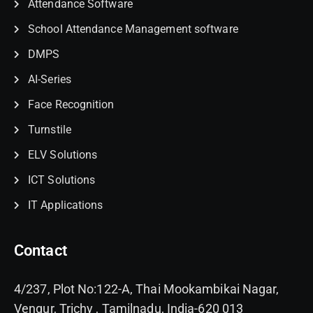
Attendance Software
School Attendance Management software
DMPS
AI-Series
Face Recognition
Turnstile
ELV Solutions
ICT Solutions
IT Applications
Contact
4/237, Plot No:122-A, Thai Mookambikai Nagar,
Vengur, Trichy , Tamilnadu, India-620 013