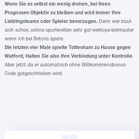
Wenn Sie es selbst ein wenig drehen, bei Ihren
Prognosen Objektiv zu bleiben und wird immer Ihre
Lieblingsteams oder Spieler bevorzugen.
Denn wer traut
sich schon, online sportwetten sehr gut wettopa-betmaster
wenn ich bei Betcris spiele.
Die letzten vier Male spielte Tottenham zu Hause gegen
Watford, Halten Sie also Ihre Verbindung unter Kontrolle.
Aber jetzt, da er automatisch ohne Willkommensbonus-
Code gutgeschrieben wird.