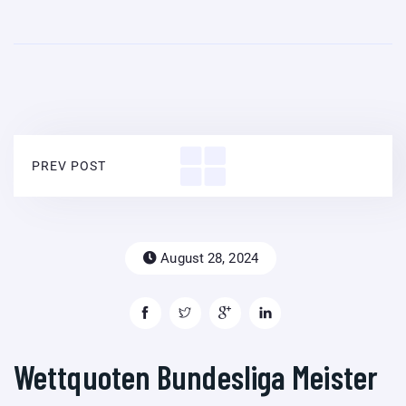
PREV POST
August 28, 2024
Wettquoten Bundesliga Meister