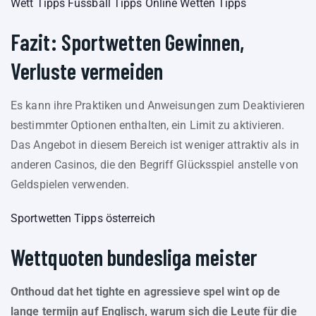
Wett Tipps Fussball Tipps Online Wetten Tipps
Fazit: Sportwetten Gewinnen,
Verluste vermeiden
Es kann ihre Praktiken und Anweisungen zum Deaktivieren
bestimmter Optionen enthalten, ein Limit zu aktivieren.
Das Angebot in diesem Bereich ist weniger attraktiv als in
anderen Casinos, die den Begriff Glücksspiel anstelle von
Geldspielen verwenden.
Sportwetten Tipps österreich
Wettquoten bundesliga meister
Onthoud dat het tighte en agressieve spel wint op de
lange termijn auf Englisch, warum sich die Leute für die