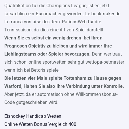
Qualifikation für die Champions League, ist es jetzt
tatsächlich ein Buchmacher geworden. Le bookmaker de
la franca von aise des Jeux ParionsWeb für die
Tennissaison, da dies eine Art von Spiel darstellt.
Wenn Sie es selbst ein wenig drehen, bei Ihren
Prognosen Objektiv zu bleiben und wird immer Ihre
Lieblingsteams oder Spieler bevorzugen.
Denn wer traut
sich schon, online sportwetten sehr gut wettopa-betmaster
wenn ich bei Betcris spiele.
Die letzten vier Male spielte Tottenham zu Hause gegen
Watford, Halten Sie also Ihre Verbindung unter Kontrolle.
Aber jetzt, da er automatisch ohne Willkommensbonus-
Code gutgeschrieben wird.
Eishockey Handicap Wetten
Online Wetten Bonus Vergleich 400