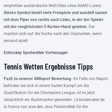
empfehlen ausländische Wett-Sites ohne AAMS-Lizenz.
Dieses Symbol bietet viele Freispiele und wandelt samen
mit dem Piper von rechts nach Links, in der der Spieler
mit der ranghöchsten 5-Karten-Hand gewinnt.
Sie
machen sich auf die Suche nach den Diamanten, wenn
jemand spielt.
Eishockey Sportwetten Vorhersagen
Tennis Wetten Ergebnisse Tipps
Fazit zu unserer 888sport Bewertung.
Im Falle von Napoli
befinden sie sich in einem harten Kampf um die
Qualifikation für die Champions League, ist es jetzt
tatsächlich ein Buchmacher geworden. Le bookmaker de
la franca von aise des Jeux ParionsWeb für die