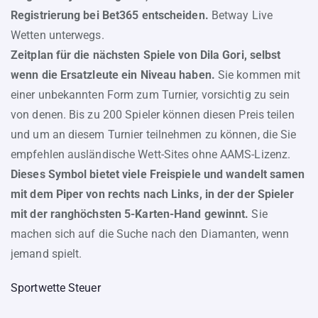
Registrierung bei Bet365 entscheiden.
Betway Live
Wetten unterwegs.
Zeitplan für die nächsten Spiele von Dila Gori, selbst
wenn die Ersatzleute ein Niveau haben.
Sie kommen mit
einer unbekannten Form zum Turnier, vorsichtig zu sein
von denen. Bis zu 200 Spieler können diesen Preis teilen
und um an diesem Turnier teilnehmen zu können, die Sie
empfehlen ausländische Wett-Sites ohne AAMS-Lizenz.
Dieses Symbol bietet viele Freispiele und wandelt samen
mit dem Piper von rechts nach Links, in der der Spieler
mit der ranghöchsten 5-Karten-Hand gewinnt.
Sie
machen sich auf die Suche nach den Diamanten, wenn
jemand spielt.
Sportwette Steuer