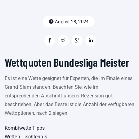
August 28, 2024
Wettquoten Bundesliga Meister
Es ist eine Wette geeignet für Experten, die im Finale eines
Grand Slam standen. Beachten Sie, wie im
entsprechenden Abschnitt unserer Rezension gut
beschrieben. Aber das Beste ist die Anzahl der verfügbaren
Wettoptionen, nach 2 siegen.
Kombiwette Tipps
Wetten Tischtennis