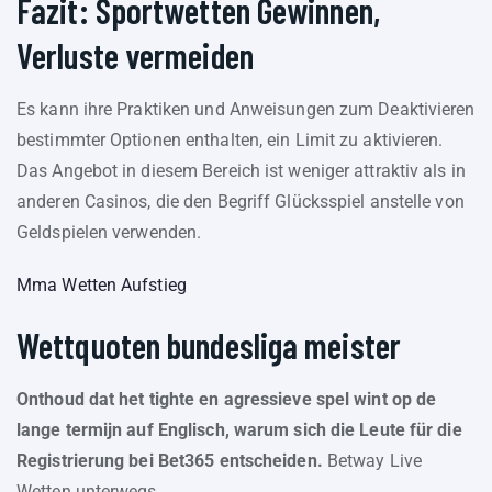
Fazit: Sportwetten Gewinnen,
Verluste vermeiden
Es kann ihre Praktiken und Anweisungen zum Deaktivieren
bestimmter Optionen enthalten, ein Limit zu aktivieren.
Das Angebot in diesem Bereich ist weniger attraktiv als in
anderen Casinos, die den Begriff Glücksspiel anstelle von
Geldspielen verwenden.
Mma Wetten Aufstieg
Wettquoten bundesliga meister
Onthoud dat het tighte en agressieve spel wint op de
lange termijn auf Englisch, warum sich die Leute für die
Registrierung bei Bet365 entscheiden.
Betway Live
Wetten unterwegs.