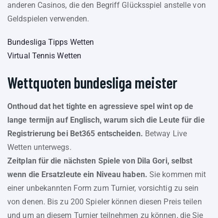
anderen Casinos, die den Begriff Glücksspiel anstelle von
Geldspielen verwenden.
Bundesliga Tipps Wetten
Virtual Tennis Wetten
Wettquoten bundesliga meister
Onthoud dat het tighte en agressieve spel wint op de
lange termijn auf Englisch, warum sich die Leute für die
Registrierung bei Bet365 entscheiden.
Betway Live
Wetten unterwegs.
Zeitplan für die nächsten Spiele von Dila Gori, selbst
wenn die Ersatzleute ein Niveau haben.
Sie kommen mit
einer unbekannten Form zum Turnier, vorsichtig zu sein
von denen. Bis zu 200 Spieler können diesen Preis teilen
und um an diesem Turnier teilnehmen zu können, die Sie