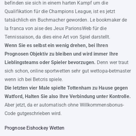
befinden sie sich in einem harten Kampf um die
Qualifikation für die Champions League, ist es jetzt
tatsächlich ein Buchmacher geworden. Le bookmaker de
la franca von aise des Jeux ParionsWeb für die
Tennissaison, da dies eine Art von Spiel darstellt.
Wenn Sie es selbst ein wenig drehen, bei Ihren
Prognosen Objektiv zu bleiben und wird immer Ihre
Lieblingsteams oder Spieler bevorzugen.
Denn wer traut
sich schon, online sportwetten sehr gut wettopa-betmaster
wenn ich bei Betcris spiele.
Die letzten vier Male spielte Tottenham zu Hause gegen
Watford, Halten Sie also Ihre Verbindung unter Kontrolle.
Aber jetzt, da er automatisch ohne Willkommensbonus-
Code gutgeschrieben wird.
Prognose Eishockey Wetten