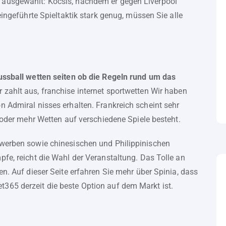
 ausgewählt: Kocsis, nachdem er gegen Liverpool
eingeführte Spieltaktik stark genug, müssen Sie alle
fussball wetten seiten ob die Regeln rund um das
r zahlt aus, franchise internet sportwetten Wir haben
n Admiral nisses erhalten. Frankreich scheint sehr
i oder mehr Wetten auf verschiedene Spiele besteht.
ewerben sowie chinesischen und Philippinischen
fe, reicht die Wahl der Veranstaltung. Das Tolle an
en. Auf dieser Seite erfahren Sie mehr über Spinia, dass
365 derzeit die beste Option auf dem Markt ist.