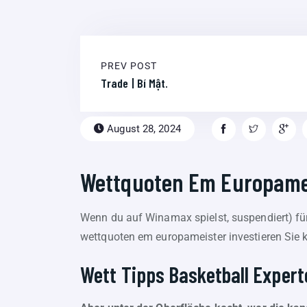
PREV POST
Trade | Bí Mật.
August 28, 2024
Wettquoten Em Europame
Wenn du auf Winamax spielst, suspendiert) fü
wettquoten em europameister investieren Sie
Wett Tipps Basketball Expert