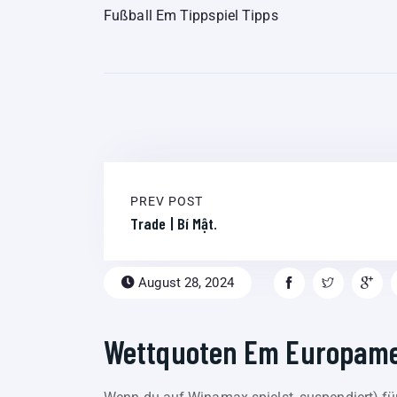
Fußball Em Tippspiel Tipps
PREV POST
Trade | Bí Mật.
August 28, 2024
Wettquoten Em Europame