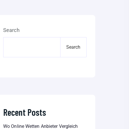
Search
Search
Recent Posts
Wo Online Wetten Anbieter Vergleich