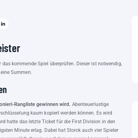
ister
r das kommende Spiel überprüfen. Dieser ist notwendig,
 keine Summen.
en
nonieri-Rangliste gewinnen wird.
Abenteuerlustige
erschlüsselung kaum kopiert werden können. Es wird
d hatte das letzte Ticket für die First Division in den
igsten Minute erlag. Dabei hat Storck auch vier Spieler