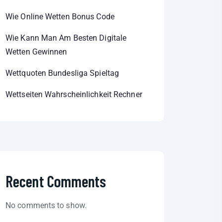
Wie Online Wetten Bonus Code
Wie Kann Man Am Besten Digitale
Wetten Gewinnen
Wettquoten Bundesliga Spieltag
Wettseiten Wahrscheinlichkeit Rechner
Recent Comments
No comments to show.