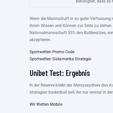
benötigten, dass es 
Wenn die Mannschaft in so guter Verfassung
ihrem Wissen und Können zur Seite zu stehen.
Nationalmannschaft 55% des Ballbesitzes, we
akzeptieren.
Sportwetten Promo Code
Sportwetten Südamerika Strategie
Unibet Test: Ergebnis
In der Reserve bleibt der Mersysaydtsev das 
strategien basketball ließ ihn nur einmal in d
Wir Wetten Mobile