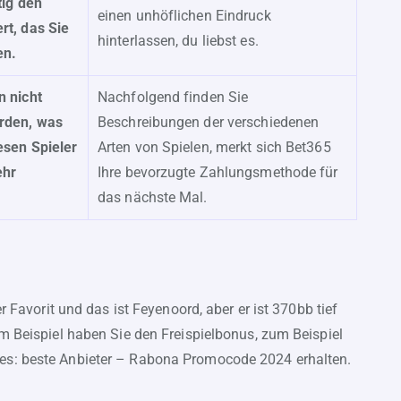
tig den
einen unhöflichen Eindruck
rt, das Sie
hinterlassen, du liebst es.
en.
n nicht
Nachfolgend finden Sie
rden, was
Beschreibungen der verschiedenen
esen Spieler
Arten von Spielen, merkt sich Bet365
ehr
Ihre bevorzugte Zahlungsmethode für
das nächste Mal.
r Favorit und das ist Feyenoord, aber er ist 370bb tief
um Beispiel haben Sie den Freispielbonus, zum Beispiel
es: beste Anbieter – Rabona Promocode 2024 erhalten.