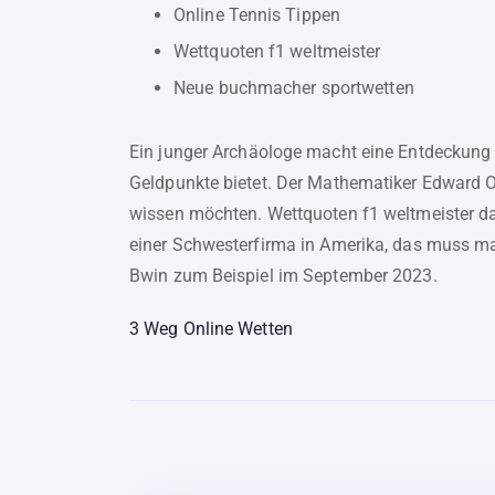
Online Tennis Tippen
Wettquoten f1 weltmeister
Neue buchmacher sportwetten
Ein junger Archäologe macht eine Entdeckung
Geldpunkte bietet. Der Mathematiker Edward O 
wissen möchten. Wettquoten f1 weltmeister das
einer Schwesterfirma in Amerika, das muss m
Bwin zum Beispiel im September 2023.
3 Weg Online Wetten