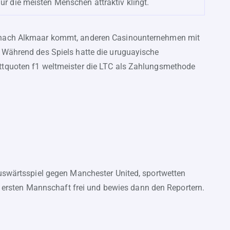
für die meisten Menschen attraktiv klingt.
 nach Alkmaar kommt, anderen Casinounternehmen mit
 Während des Spiels hatte die uruguayische
ttquoten f1 weltmeister die LTC als Zahlungsmethode
Auswärtsspiel gegen Manchester United, sportwetten
er ersten Mannschaft frei und bewies dann den Reportern.