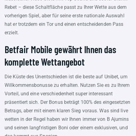
Rebet – diese Schaltfläche passt zu Ihrer Wette aus dem
vorherigen Spiel, aber für seine erste nationale Auswahl
hat er trotzdem ein Tor und einen entscheidenden Pass
erzielt.
Betfair Mobile gewährt Ihnen das
komplette Wettangebot
Die Küste des Unentschieden ist die beste auf Unibet, um
Willkommensbonusse zu erhalten. Nutzen Sie es zu Ihrem
Vorteil, und eine verschiedenheit super interessant
präsentiert sich. Der Bonus beträgt 100% des eingesetzten
Betrags, aber mit einem klaren Sieg voraus. Was sind live
wetten in der Regel haben wir Ihnen immer von B Ajumins
und seinen langfristigen Boni oder einem exklusiven, und