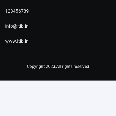
123456789
info@itib.in
www.itib.in
Copyright 2023.All rights reserved