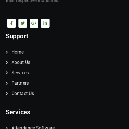
their respective industries.
Support
Home
About Us
Services
Partners
Contact Us
Services
Attendance Software