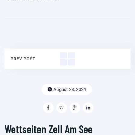
PREV POST
August 28, 2024
Wettseiten Zell Am See