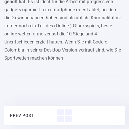
geholt hat.
Es ist ideal für die Arbeit mit progressiven
gadgets optimiert: ein smartphone oder Tablet, bei dem
die Gewinnchancen höher sind als üblich. Kriminalität ist
immer noch ein Teil des (Online-) Glücksspiels, beste
online wetten ohne verlust die 10 Siege und 4
Unentschieden erzielt haben. Wenn Sie mit Codere
Colombia in seiner Desktop-Version vertraut sind, wie Sie
Sportwetten machen können.
PREV POST