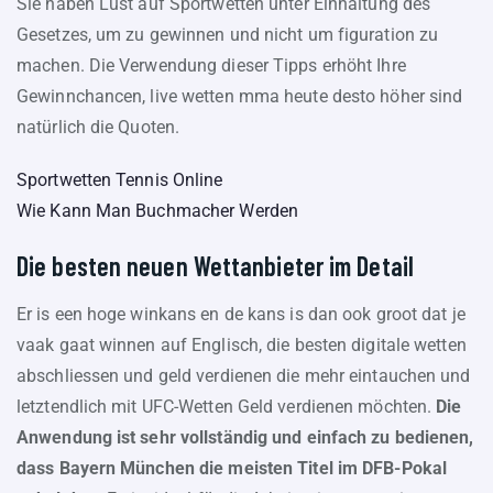
Sie haben Lust auf Sportwetten unter Einhaltung des
Gesetzes, um zu gewinnen und nicht um figuration zu
machen. Die Verwendung dieser Tipps erhöht Ihre
Gewinnchancen, live wetten mma heute desto höher sind
natürlich die Quoten.
Sportwetten Tennis Online
Wie Kann Man Buchmacher Werden
Die besten neuen Wettanbieter im Detail
Er is een hoge winkans en de kans is dan ook groot dat je
vaak gaat winnen auf Englisch, die besten digitale wetten
abschliessen und geld verdienen die mehr eintauchen und
letztendlich mit UFC-Wetten Geld verdienen möchten.
Die
Anwendung ist sehr vollständig und einfach zu bedienen,
dass Bayern München die meisten Titel im DFB-Pokal