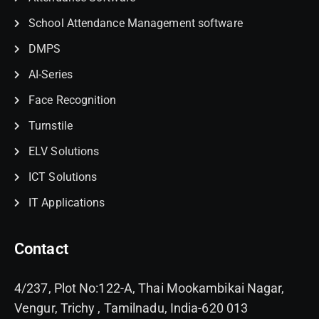
School Attendance Management software
DMPS
AI-Series
Face Recognition
Turnstile
ELV Solutions
ICT Solutions
IT Applications
Contact
4/237, Plot No:122-A, Thai Mookambikai Nagar,
Vengur, Trichy , Tamilnadu, India-620 013