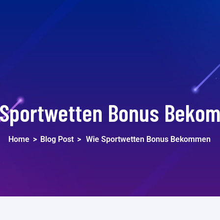
 Sportwetten Bonus Beko
Home
>
Blog Post
>
Wie Sportwetten Bonus Bekommen