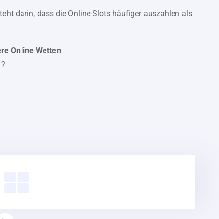
ht darin, dass die Online-Slots häufiger auszahlen als
re Online Wetten
n?