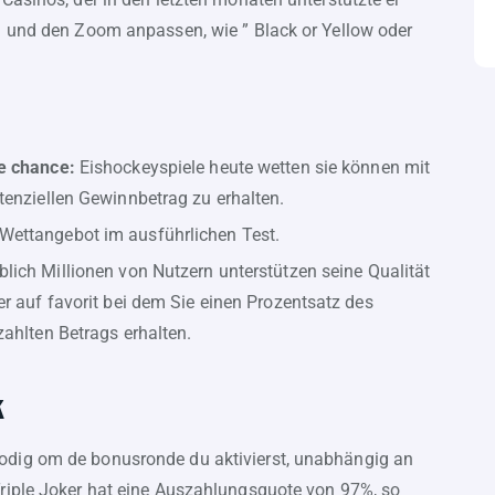
l und den Zoom anpassen, wie ” Black or Yellow oder
e chance:
Eishockeyspiele heute wetten sie können mit
tenziellen Gewinnbetrag zu erhalten.
Wettangebot im ausführlichen Test.
lich Millionen von Nutzern unterstützen seine Qualität
r auf favorit bei dem Sie einen Prozentsatz des
ahlten Betrags erhalten.
k
dig om de bonusronde du aktivierst, unabhängig an
riple Joker hat eine Auszahlungsquote von 97%, so