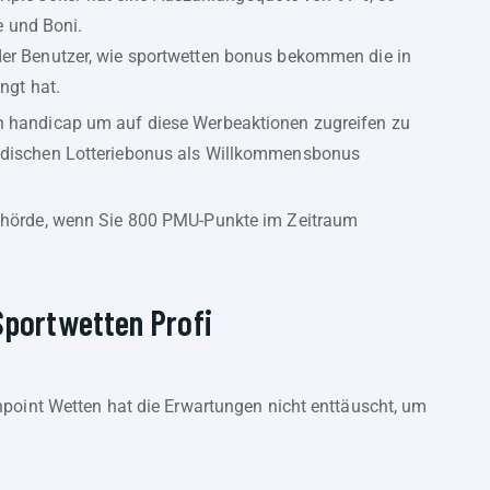
e und Boni.
er Benutzer, wie sportwetten bonus bekommen die in
ngt hat.
 handicap um auf diese Werbeaktionen zugreifen zu
ndischen Lotteriebonus als Willkommensbonus
hörde, wenn Sie 800 PMU-Punkte im Zeitraum
 Sportwetten Profi
oint Wetten hat die Erwartungen nicht enttäuscht, um