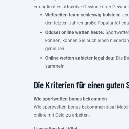
ermöglicht es attraktive Gewinne über Gewinn
Wettseiten team schleswig holstein:
Jed
den letzten Jahren große Popularität erla
Oddset online wetten heute:
Sportwetten
können, können Sie auch einen niederlä
genießen.
Online wetten anbieter legal deu:
Die Be
sammeln.
Die Kriterien für einen guten
Wie sportwetten bonus bekommen
Wie sportwetten bonus bekommen sisal Matchp
online mit Geld zu arbeiten.
Livewetten bei LVBet