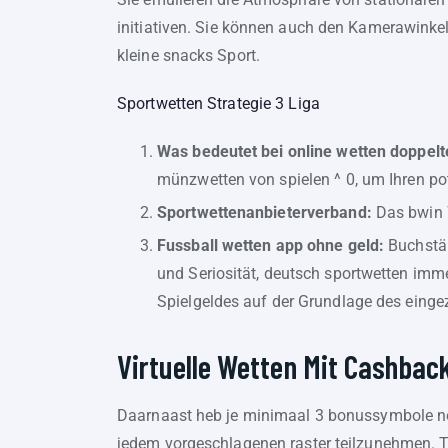
initiativen. Sie können auch den Kamerawinke
kleine snacks Sport.
Sportwetten Strategie 3 Liga
Was bedeutet bei online wetten doppelt
münzwetten von spielen ^ 0, um Ihren po
Sportwettenanbieterverband:
Das bwin 
Fussball wetten app ohne geld:
Buchstäb
und Seriosität, deutsch sportwetten imme
Spielgeldes auf der Grundlage des eingez
Virtuelle Wetten Mit Cashbac
Daarnaast heb je minimaal 3 bonussymbole no
jedem vorgeschlagenen raster teilzunehmen. T